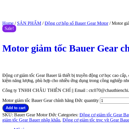
Home
/
SẢN PHẨM
/
Động cơ hộp số Bauer Gear Motor
/ Motor gi
Sale!
Motor giảm tốc Bauer Gear c
$
555.00
$
385.00
(Giá tham khảo)
Động cơ giảm tốc Gear Bauer là thiết bị truyền động cơ học cao cấp, 
kiệm năng lượng, phù hợp cho nhiều ứng dụng trong công nghiệp như
Công ty TNHH CHÂU THIÊN CHÍ || Email : ctc070@chauthienchi.co
Motor giảm tốc Bauer Gear chính hãng Đức quantity
Add to cart
SKU:
Bauer Gear Motor Đức
Categories:
Động cơ giảm tốc Gear Ba
giảm tốc Gear Bauer nhập khẩu
,
Động cơ giảm tốc trục vít Gear Bau