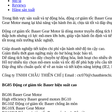
Mô tả
Reviews
Hãng sản xuất
Trong lĩnh vực sản xuất và tự động hóa, động cơ giảm tốc Bauer Gear 
Gear Motor mang lại khả năng vận hành êm ái, chịu tải tốt và đáp ứng
Động cơ giảm tốc Bauer Gear Motor là dòng motor truyền động tích hợ
thấp hơn nhưng có lực mô-men lớn hơn, giúp vận hành ổn định và ti
tốt trong môi trường khắc nghiệt.
Giúp doanh nghiệp tiết kiệm chi phí vận hành nhờ độ tin cậy cao.
Giảm thiểu thời gian ngừng máy do hư hỏng hoặc bảo trì.
Dễ dàng tích hợp vào dây chuyền tự động hóa, linh hoạt cho nhiều ứ
Hỗ trợ nhiều tùy chọn mô-men xoắn và tốc độ để phù hợp yêu cầu từ
Đáp ứng tiêu chuẩn quốc tế về an toàn và tiết kiệm năng lượng (IE2, 
Công ty TNHH CHÂU THIÊN CHÍ || Email : ctc070@chauthienchi.co
BG05 Động cơ giảm tốc Bauer hiệu suất cao
BG06 Bauer Gear Motor
High efficiency Bauer geared motors BG10
BG10Z Động cơ giảm tốc Bauer chống ăn mòn
BG10X Bauer Gear Motor