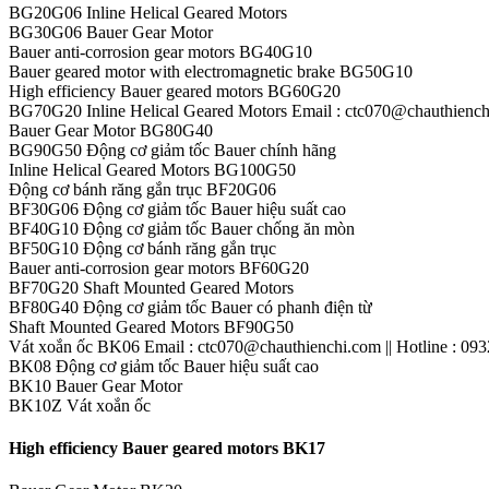
BG20G06 Inline Helical Geared Motors
BG30G06 Bauer Gear Motor
Bauer anti-corrosion gear motors BG40G10
Bauer geared motor with electromagnetic brake BG50G10
High efficiency Bauer geared motors BG60G20
BG70G20 Inline Helical Geared Motors Email : ctc070@chauthienchi
Bauer Gear Motor BG80G40
BG90G50 Động cơ giảm tốc Bauer chính hãng
Inline Helical Geared Motors BG100G50
Động cơ bánh răng gắn trục BF20G06
BF30G06 Động cơ giảm tốc Bauer hiệu suất cao
BF40G10 Động cơ giảm tốc Bauer chống ăn mòn
BF50G10 Động cơ bánh răng gắn trục
Bauer anti-corrosion gear motors BF60G20
BF70G20 Shaft Mounted Geared Motors
BF80G40 Động cơ giảm tốc Bauer có phanh điện từ
Shaft Mounted Geared Motors BF90G50
Vát xoắn ốc BK06 Email : ctc070@chauthienchi.com || Hotline : 09
BK08 Động cơ giảm tốc Bauer hiệu suất cao
BK10 Bauer Gear Motor
BK10Z Vát xoắn ốc
High efficiency Bauer geared motors BK17