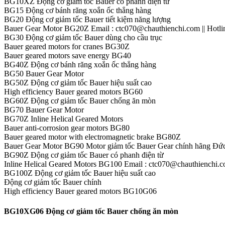
BG10XZ Động cơ giảm tốc Bauer có phanh điện từ
BG15 Động cơ bánh răng xoắn ốc thẳng hàng
BG20 Động cơ giảm tốc Bauer tiết kiệm năng lượng
Bauer Gear Motor BG20Z Email : ctc070@chauthienchi.com || Hotli
BG30 Động cơ giảm tốc Bauer dùng cho cầu trục
Bauer geared motors for cranes BG30Z
Bauer geared motors save energy BG40
BG40Z Động cơ bánh răng xoắn ốc thẳng hàng
BG50 Bauer Gear Motor
BG50Z Động cơ giảm tốc Bauer hiệu suất cao
High efficiency Bauer geared motors BG60
BG60Z Động cơ giảm tốc Bauer chống ăn mòn
BG70 Bauer Gear Motor
BG70Z Inline Helical Geared Motors
Bauer anti-corrosion gear motors BG80
Bauer geared motor with electromagnetic brake BG80Z
Bauer Gear Motor BG90 Motor giảm tốc Bauer Gear chính hãng Đứ
BG90Z Động cơ giảm tốc Bauer có phanh điện từ
Inline Helical Geared Motors BG100 Email : ctc070@chauthienchi.co
BG100Z Động cơ giảm tốc Bauer hiệu suất cao
Động cơ giảm tốc Bauer chính
High efficiency Bauer geared motors BG10G06
BG10XG06 Động cơ giảm tốc Bauer chống ăn mòn