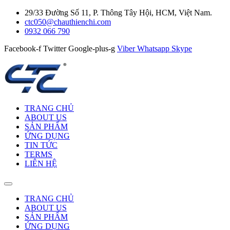
29/33 Đường Số 11, P. Thông Tây Hội, HCM, Việt Nam.
ctc050@chauthienchi.com
0932 066 790
Facebook-f
Twitter
Google-plus-g
Viber
Whatsapp
Skype
TRANG CHỦ
ABOUT US
SẢN PHẨM
ỨNG DỤNG
TIN TỨC
TERMS
LIÊN HỆ
TRANG CHỦ
ABOUT US
SẢN PHẨM
ỨNG DỤNG