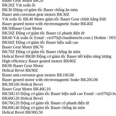
Bauer Gear Motor BK20
BK20Z Vát xoắn ốc
BK30 Động cơ giảm tốc Bauer chống ăn mòn
Bauer anti-corrosion gear motors BK30Z
Vát xoắn ốc BK40 Motor giảm tốc Bauer Gear chính hãng Đức
Bauer geared motor with electromagnetic brake BK40Z
BK50Bauer Gear Motor
BK50Z Động cơ giảm tốc Bauer có phanh điện từ
BK60 Vát xoắn ốc Email : ctc070@chauthienchi.com || Hotline : 09
BK60Z Động cơ giảm tốc Bauer hiệu suất cao
Bauer Gear Motor BK70
BK70Z Động cơ giảm tốc Bauer chống ăn mòn
Helical Bevel BK80 Động cơ giảm tốc Bauer tiết kiệm năng lượng
High efficiency Bauer geared motors BK80Z
BK90 Bauer Gear Motor
Helical Bevel BK90Z
Bauer anti-corrosion gear motors BK10G06
Bauer geared motor with electromagnetic brake BK20G06
BK30G06 Helical Bevel
Bauer Gear Motor BK40G10
BK50G10 Động cơ giảm tốc Bauer hiệu suất cao Email : ctc070@chau
BK60G20 Helical Bevel
BK70G20 Động cơ giảm tốc Bauer có phanh điện từ
BK80G40 Động cơ giảm tốc Bauer chống ăn mòn
Helical Bevel BK90G50