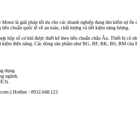
Motor là giải pháp tối ưu cho các doanh nghiệp đang tìm kiếm sự ổn đị
 tiêu chuẩn quốc tế về an toàn, chất lượng và tiết kiệm năng lượng.
p hộp số cơ khí được thiết kế theo tiêu chuẩn châu Âu. Thiết bị có n
ết kiệm điện năng. Các dòng sản phẩm như BG, BF, BK, BS, BM của Ba
ng dụng.
ng ngành.
IE3).
m || Hotline : 0932.048.123