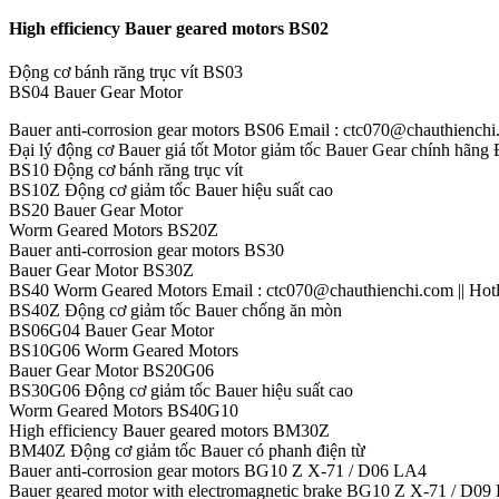
High efficiency Bauer geared motors BS02
Động cơ bánh răng trục vít BS03
BS04 Bauer Gear Motor
Bauer anti-corrosion gear motors BS06 Email : ctc070@chauthienchi.
Đại lý động cơ Bauer giá tốt Motor giảm tốc Bauer Gear chính hãng
BS10 Động cơ bánh răng trục vít
BS10Z Động cơ giảm tốc Bauer hiệu suất cao
BS20 Bauer Gear Motor
Worm Geared Motors BS20Z
Bauer anti-corrosion gear motors BS30
Bauer Gear Motor BS30Z
BS40 Worm Geared Motors Email : ctc070@chauthienchi.com || Hotl
BS40Z Động cơ giảm tốc Bauer chống ăn mòn
BS06G04 Bauer Gear Motor
BS10G06 Worm Geared Motors
Bauer Gear Motor BS20G06
BS30G06 Động cơ giảm tốc Bauer hiệu suất cao
Worm Geared Motors BS40G10
High efficiency Bauer geared motors BM30Z
BM40Z Động cơ giảm tốc Bauer có phanh điện từ
Bauer anti-corrosion gear motors BG10 Z X-71 / D06 LA4
Bauer geared motor with electromagnetic brake BG10 Z X-71 / D09