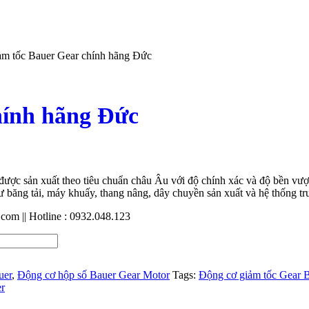
ảm tốc Bauer Gear chính hãng Đức
hính hãng Đức
được sản xuất theo tiêu chuẩn châu Âu với độ chính xác và độ bền vượt
 băng tải, máy khuấy, thang nâng, dây chuyền sản xuất và hệ thống tr
m || Hotline : 0932.048.123
uer
,
Động cơ hộp số Bauer Gear Motor
Tags:
Động cơ giảm tốc Gear B
er