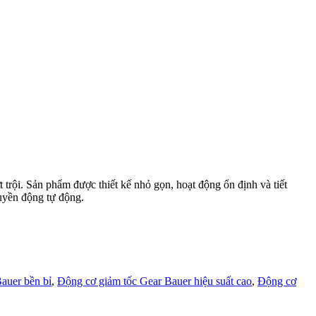
 trội. Sản phẩm được thiết kế nhỏ gọn, hoạt động ổn định và tiết
uyền động tự động.
auer bền bỉ
,
Động cơ giảm tốc Gear Bauer hiệu suất cao
,
Động cơ