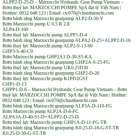
ALPP2-D-25-D – Marzocchi Hydraulic Gear Pump Vietnam –
Bơm thuỷ lực MARZOCCHI POMPE SpA đại lý Việt Nam |
Hotline: 0932 048 123 | Email: ctc070@chauthienchi.com
Bơm bánh răng Marzocchi gearpump ALP2-D-50-V
Bơm Marzocchi pump U 0.5 R 2.8
ALP4-D-160
Bơm thuỷ lực Marzocchi pump ALPP1-D-4
Bơm bánh răng Marzocchi gearpump ALPA2-D-25+ALPP2-D-16
Bơm thuỷ lực Marzocchi pump ALP2-S-13-S0
GHP3-S-40-C0
Bơm Marzocchi pump GHP2A3 D-30-S5-KA
Bơm bánh răng Marzocchi gearpump GHP2A-S-25-FG
Bơm thuỷ lực Marzocchi pump UK0.25D30
Bơm bánh răng Marzocchi gearpump GHP2-D-20
Bơm thuỷ lực Marzocchi pump K1PD2GST
GHP1-D-13
GHPP1-D-6 – Marzocchi Hydraulic Gear Pump Vietnam – Bơm
thuỷ lực MARZOCCHI POMPE SpA đại lý Việt Nam | Hotline:
0932 048 123 | Email: ctc070@chauthienchi.com
Bơm bánh răng Marzocchi gearpump ALP3A-D-110-FG
Bơm Marzocchi pump ALP2A-D-6-FC
ALPA3A-D-40-S1-D+ALPP2-D-25-D
Bơm thuỷ lực Marzocchi pump GHP1A-D-11-FG-TR
Bơm bánh răng Marzocchi gearpump K0.25-D-18-G-ST-TR
K0.25-D-30-G-ST-TR