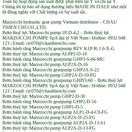
Toàn bộ hoạt động sản xuất được phát triển tại Ý và chỉ tại Ý.
Chúng tôi tự hào sử dụng thương hiệu MADE IN ITALY như một
từ đồng nghĩa với Chất lượng và Sự xuất sắc.
Marzocchi hydraulic gear pump Vietnam distributor – CHAU
THIEN CHI CO.,LTD.
Bơm thuỷ lực Marzocchi pump 1P-D-4,2 – Bơm thuỷ lực
MARZOCCHI POMPE SpA đại lý Việt Nam | Hotline: 0932 048
123 | Email: ctc070@chauthienchi.com
Bơm bánh răng Marzocchi gearpump REV K1P-R-1.6-X-G
Bơm thuỷ lực Marzocchi pump ALPP2-D-10
Bơm bánh răng Marzocchi gearpump GHP3-S-66-MU
Bơm thuỷ lực Marzocchi pump ALP2A-D-16
Bơm bánh răng Marzocchi gearpump GHP2A-S-22
Bơm thuỷ lực Marzocchi pump GHP2A-D-10-FG
Bơm bánh răng Marzocchi gearpump GHPI3-60 – Bơm thuỷ lực
MARZOCCHI POMPE SpA đại lý Việt Nam | Hotline: 0932 048
123 | Email: ctc070@chauthienchi.com
Bơm thuỷ lực Marzocchi pump GHP2-D-30
Bơm bánh răng Marzocchi gearpump GHP2-D-16
Bơm thuỷ lực Marzocchi pump GHP1-D-5
Bơm bánh răng Marzocchi gearpump ALP1-D-4-C0-FG
Bơm thuỷ lực Marzocchi pump ALP2A-D-25-FG
Bơm bánh răng Marzocchi gearpump ALP2A-D-13-S1
Bơm thuỷ lực Marzocchi pump ALP2A-D-13-FG