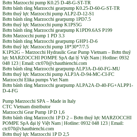
Bơm Marzocchi pump K0.25 D-48-G-ST-TR
Bơm bánh răng Marzocchi gearpump K0.25-D-60-G-ST-TR
Bơm thuỷ lực Marzocchi pump ALP2-D-12-S1
Bơm bánh răng Marzocchi gearpump 1PD7.5
Bơm thuỷ lực Marzocchi pump K1PS5G
Bơm bánh răng Marzocchi gearpump K1PD9.6AS P199
Bơm Marzocchi pump 1 PD 3.3
Bơm bánh răng Marzocchi gearpump GHP1-D-6
Bơm thuỷ lực Marzocchi pump 18*30*7/7.5
K1PS2G – Marzocchi Hydraulic Gear Pump Vietnam – Bơm thuỷ
lực MARZOCCHI POMPE SpA đại lý Việt Nam | Hotline: 0932
048 123 | Email: ctc070@chauthienchi.com
Bơm bánh răng Marzocchi gearpump ALP3A-D-60-FG-MU
Bơm thuỷ lực Marzocchi pump ALP3A-D-94-MC-CI-FC
Marzocchi Elika pumps Viet Nam
Bơm bánh răng Marzocchi gearpump ALPA2A-D-40-FG+ALPP1-
D-4-FG
Pump Marzocchi SPA – Made in Italy
CTC Vietnam distributor
Marzocchi Gear Pump 1P D 1,6
Bơm bánh răng Marzocchi 1P D 2 – Bơm thuỷ lực MARZOCCHI
POMPE SpA đại lý Việt Nam | Hotline: 0932 048 123 | Email:
ctc070@chauthienchi.com
Bơm thuỷ lực Marzocchi 1P D 2,5