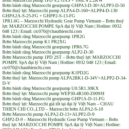
Bơm Marzocchi pump 1PD 9.2 GAS + 100L 4 2.2KW
Bơm bánh răng Marzocchi gearpump GHPA3-D-30+ALPP3-D-50
Bơm thuỷ lực Marzocchi pump ALPA4-D-160+ALPP4-D-130
GHPA2A-S-25-FG + GHPP2-S-13-FG
1PR1.6G – Marzocchi Hydraulic Gear Pump Vietnam – Bơm thuỷ
lực MARZOCCHI POMPE SpA đại lý Việt Nam | Hotline: 0932
048 123 | Email: ctc070@chauthienchi.com
Bơm bánh răng Marzocchi gearpump 1PR2G
Bơm Marzocchi pump K1 PR2XG
Bơm bánh răng Marzocchi gearpump 1PR6.7G
Bơm bánh răng Marzocchi gearpump ALP2-D-30
Bơm Marzocchi pump 1PD 2ST – Bơm thuỷ lực MARZOCCHI
POMPE SpA đại lý Việt Nam | Hotline: 0932 048 123 | Email:
ctc070@chauthienchi.com
Bơm bánh răng Marzocchi gearpump K1PD2G
Bơm thuỷ lực Marzocchi pump ALPA2BK1-D-34V+ALPP2-D-34-
D-V
Bơm bánh răng Marzocchi gearpump U0.5R1.30KX
Bơm thuỷ lực Marzocchi pump WEP30-4R100-Z009/H
Bơm bánh răng Marzocchi gearpump GHP1A-D-11-FG
Bơm thuỷ lực Marzocchi giá tốt tại đại lý Việt Nam – CHAU
THIEN CHI CO.,LTD – Marzocchi bơm ALPA2-S-10
Bơm Marzocchi pump ALPA2-D-13+ALPP2-D-9
GHP2-D-9 – Marzocchi Hydraulic Gear Pump Vietnam – Bơm
thuỷ lực MARZOCCHI POMPE SpA đại lý Việt Nam | Hotline: