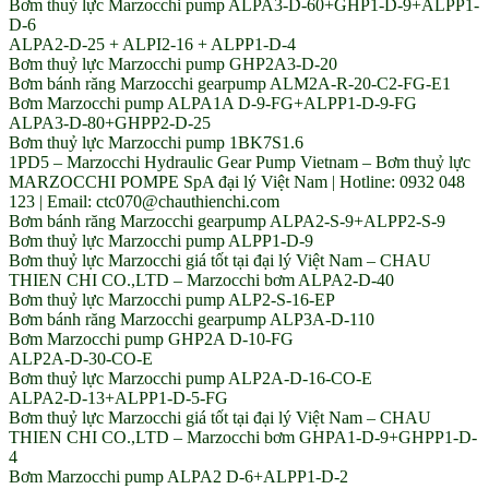
Bơm thuỷ lực Marzocchi pump ALPA3-D-60+GHP1-D-9+ALPP1-
D-6
ALPA2-D-25 + ALPI2-16 + ALPP1-D-4
Bơm thuỷ lực Marzocchi pump GHP2A3-D-20
Bơm bánh răng Marzocchi gearpump ALM2A-R-20-C2-FG-E1
Bơm Marzocchi pump ALPA1A D-9-FG+ALPP1-D-9-FG
ALPA3-D-80+GHPP2-D-25
Bơm thuỷ lực Marzocchi pump 1BK7S1.6
1PD5 – Marzocchi Hydraulic Gear Pump Vietnam – Bơm thuỷ lực
MARZOCCHI POMPE SpA đại lý Việt Nam | Hotline: 0932 048
123 | Email: ctc070@chauthienchi.com
Bơm bánh răng Marzocchi gearpump ALPA2-S-9+ALPP2-S-9
Bơm thuỷ lực Marzocchi pump ALPP1-D-9
Bơm thuỷ lực Marzocchi giá tốt tại đại lý Việt Nam – CHAU
THIEN CHI CO.,LTD – Marzocchi bơm ALPA2-D-40
Bơm thuỷ lực Marzocchi pump ALP2-S-16-EP
Bơm bánh răng Marzocchi gearpump ALP3A-D-110
Bơm Marzocchi pump GHP2A D-10-FG
ALP2A-D-30-CO-E
Bơm thuỷ lực Marzocchi pump ALP2A-D-16-CO-E
ALPA2-D-13+ALPP1-D-5-FG
Bơm thuỷ lực Marzocchi giá tốt tại đại lý Việt Nam – CHAU
THIEN CHI CO.,LTD – Marzocchi bơm GHPA1-D-9+GHPP1-D-
4
Bơm Marzocchi pump ALPA2 D-6+ALPP1-D-2