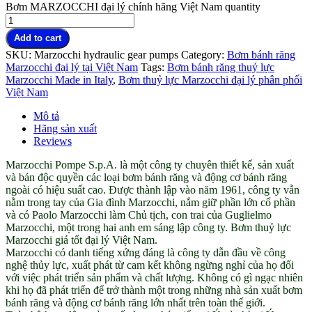
Bơm MARZOCCHI đại lý chính hãng Việt Nam quantity
Add to cart
SKU:
Marzocchi hydraulic gear pumps
Category:
Bơm bánh răng
Marzocchi đại lý tại Việt Nam
Tags:
Bơm bánh răng thuỷ lực
Marzocchi Made in Italy
,
Bơm thuỷ lực Marzocchi đại lý phân phối
Việt Nam
Mô tả
Hãng sản xuất
Reviews
Marzocchi Pompe S.p.A. là một công ty chuyên thiết kế, sản xuất
và bán độc quyền các loại bơm bánh răng và động cơ bánh răng
ngoài có hiệu suất cao. Được thành lập vào năm 1961, công ty vẫn
nằm trong tay của Gia đình Marzocchi, nắm giữ phần lớn cổ phần
và có Paolo Marzocchi làm Chủ tịch, con trai của Guglielmo
Marzocchi, một trong hai anh em sáng lập công ty. Bơm thuỷ lực
Marzocchi giá tốt đại lý Việt Nam.
Marzocchi có danh tiếng xứng đáng là công ty dẫn đầu về công
nghệ thủy lực, xuất phát từ cam kết không ngừng nghỉ của họ đối
với việc phát triển sản phẩm và chất lượng. Không có gì ngạc nhiên
khi họ đã phát triển để trở thành một trong những nhà sản xuất bơm
bánh răng và động cơ bánh răng lớn nhất trên toàn thế giới.