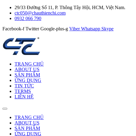
29/33 Đường Số 11, P. Thông Tây Hội, HCM, Việt Nam.
ctc050@chauthienchi.com
0932 066 790
Facebook-f
Twitter
Google-plus-g
Viber
Whatsapp
Skype
TRANG CHỦ
ABOUT US
SẢN PHẨM
ỨNG DỤNG
TIN TỨC
TERMS
LIÊN HỆ
TRANG CHỦ
ABOUT US
SẢN PHẨM
ỨNG DỤNG