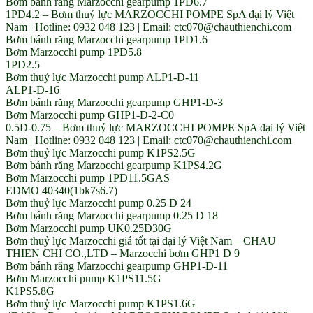
Bơm bánh răng Marzocchi gearpump 1PD6.7
1PD4.2 – Bơm thuỷ lực MARZOCCHI POMPE SpA đại lý Việt
Nam | Hotline: 0932 048 123 | Email: ctc070@chauthienchi.com
Bơm bánh răng Marzocchi gearpump 1PD1.6
Bơm Marzocchi pump 1PD5.8
1PD2.5
Bơm thuỷ lực Marzocchi pump ALP1-D-11
ALP1-D-16
Bơm bánh răng Marzocchi gearpump GHP1-D-3
Bơm Marzocchi pump GHP1-D-2-C0
0.5D-0.75 – Bơm thuỷ lực MARZOCCHI POMPE SpA đại lý Việt
Nam | Hotline: 0932 048 123 | Email: ctc070@chauthienchi.com
Bơm thuỷ lực Marzocchi pump K1PS2.5G
Bơm bánh răng Marzocchi gearpump K1PS4.2G
Bơm Marzocchi pump 1PD11.5GAS
EDMO 40340(1bk7s6.7)
Bơm thuỷ lực Marzocchi pump 0.25 D 24
Bơm bánh răng Marzocchi gearpump 0.25 D 18
Bơm Marzocchi pump UK0.25D30G
Bơm thuỷ lực Marzocchi giá tốt tại đại lý Việt Nam – CHAU
THIEN CHI CO.,LTD – Marzocchi bơm GHP1 D 9
Bơm bánh răng Marzocchi gearpump GHP1-D-11
Bơm Marzocchi pump K1PS11.5G
K1PS5.8G
Bơm thuỷ lực Marzocchi pump K1PS1.6G