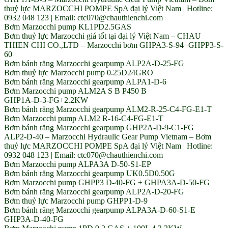
thuỷ lực MARZOCCHI POMPE SpA đại lý Việt Nam | Hotline:
0932 048 123 | Email: ctc070@chauthienchi.com
Bơm Marzocchi pump KL1PD2.5GAS
Bơm thuỷ lực Marzocchi giá tốt tại đại lý Việt Nam – CHAU
THIEN CHI CO.,LTD – Marzocchi bơm GHPA3-S-94+GHPP3-S-
60
Bơm bánh răng Marzocchi gearpump ALP2A-D-25-FG
Bơm thuỷ lực Marzocchi pump 0.25D24GRO
Bơm bánh răng Marzocchi gearpump ALPA1-D-6
Bơm Marzocchi pump ALM2A S B P450 B
GHP1A-D-3-FG+2.2KW
Bơm bánh răng Marzocchi gearpump ALM2-R-25-C4-FG-E1-T
Bơm Marzocchi pump ALM2 R-16-C4-FG-E1-T
Bơm bánh răng Marzocchi gearpump GHP2A-D-9-C1-FG
ALP2-D-40 – Marzocchi Hydraulic Gear Pump Vietnam – Bơm
thuỷ lực MARZOCCHI POMPE SpA đại lý Việt Nam | Hotline:
0932 048 123 | Email: ctc070@chauthienchi.com
Bơm Marzocchi pump ALPA3A D-50-S1-EP
Bơm bánh răng Marzocchi gearpump UK0.5D0.50G
Bơm Marzocchi pump GHPP3 D-40-FG + GHPA3A-D-50-FG
Bơm bánh răng Marzocchi gearpump ALP2A-D-20-FG
Bơm thuỷ lực Marzocchi pump GHPP1-D-9
Bơm bánh răng Marzocchi gearpump ALPA3A-D-60-S1-E
GHP3A-D-40-FG