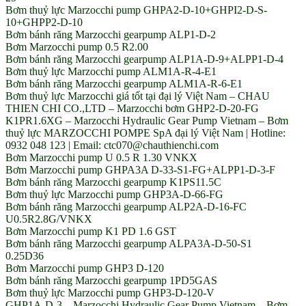
Bơm thuỷ lực Marzocchi pump GHPA2-D-10+GHPI2-D-S-
10+GHPP2-D-10
Bơm bánh răng Marzocchi gearpump ALP1-D-2
Bơm Marzocchi pump 0.5 R2.00
Bơm bánh răng Marzocchi gearpump ALP1A-D-9+ALPP1-D-4
Bơm thuỷ lực Marzocchi pump ALM1A-R-4-E1
Bơm bánh răng Marzocchi gearpump ALM1A-R-6-E1
Bơm thuỷ lực Marzocchi giá tốt tại đại lý Việt Nam – CHAU
THIEN CHI CO.,LTD – Marzocchi bơm GHP2-D-20-FG
K1PR1.6XG – Marzocchi Hydraulic Gear Pump Vietnam – Bơm
thuỷ lực MARZOCCHI POMPE SpA đại lý Việt Nam | Hotline:
0932 048 123 | Email: ctc070@chauthienchi.com
Bơm Marzocchi pump U 0.5 R 1.30 VNKX
Bơm Marzocchi pump GHPA3A D-33-S1-FG+ALPP1-D-3-F
Bơm bánh răng Marzocchi gearpump K1PS11.5C
Bơm thuỷ lực Marzocchi pump GHP3A-D-66-FG
Bơm bánh răng Marzocchi gearpump ALP2A-D-16-FC
U0.5R2.8G/VNKX
Bơm Marzocchi pump K1 PD 1.6 GST
Bơm bánh răng Marzocchi gearpump ALPA3A-D-50-S1
0.25D36
Bơm Marzocchi pump GHP3 D-120
Bơm bánh răng Marzocchi gearpump 1PD5GAS
Bơm thuỷ lực Marzocchi pump GHP3-D-120-V
GHP1A-D-3 – Marzocchi Hydraulic Gear Pump Vietnam – Bơm