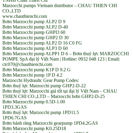
TNHH Châu Thiên Chí
Marzocchi pumps Vietnam distributor – CHAU THIEN CHI
CO.,LTD
www.chauthienchi.com
Bơm Marzocchi pump ALP2 D 9
Bơm Marzocchi pump ALP2 D-40
Bơm Marzocchi pump GHPI3 60
Bơm Marzocchi pump GHP2 D 30
Bơm Marzocchi pump ALP2 D 16 C0 FG
Bơm Marzocchi pump ALP3 D 60
Bơm Marzocchi pump ALPP1 D 6 – Bơm thuỷ lực MARZOCCHI
POMPE SpA đại lý Việt Nam | Hotline: 0932 048 123 | Email:
ctc070@chauthienchi.com
Bơm Marzocchi pump K1P D 9.2 G
Bơm Marzocchi pump 1P D 4.2
Marzocchi Hydraulic Gear Pump Codes:
Bơm thuỷ lực Marzocchi pump GHP2-D-22
Bơm thuỷ lực Marzocchi giá tốt tại đại lý Việt Nam – CHAU
THIEN CHI CO.,LTD – Marzocchi bơm GHP2-D-25
Bơm Marzocchi pump 0.5D-1.00
1PD3.3GAS
Bơm thuỷ lực Marzocchi pump 1PD11.5
1PD6.7GAS
Bơm bánh răng Marzocchi gearpump 1PD4.2GAS
Bơm Marzocchi pump K0.25D18