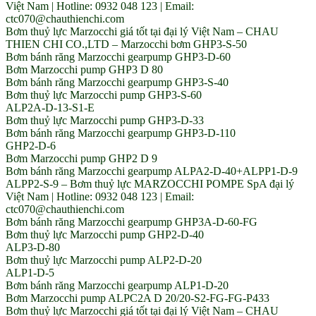
Việt Nam | Hotline: 0932 048 123 | Email:
ctc070@chauthienchi.com
Bơm thuỷ lực Marzocchi giá tốt tại đại lý Việt Nam – CHAU
THIEN CHI CO.,LTD – Marzocchi bơm GHP3-S-50
Bơm bánh răng Marzocchi gearpump GHP3-D-60
Bơm Marzocchi pump GHP3 D 80
Bơm bánh răng Marzocchi gearpump GHP3-S-40
Bơm thuỷ lực Marzocchi pump GHP3-S-60
ALP2A-D-13-S1-E
Bơm thuỷ lực Marzocchi pump GHP3-D-33
Bơm bánh răng Marzocchi gearpump GHP3-D-110
GHP2-D-6
Bơm Marzocchi pump GHP2 D 9
Bơm bánh răng Marzocchi gearpump ALPA2-D-40+ALPP1-D-9
ALPP2-S-9 – Bơm thuỷ lực MARZOCCHI POMPE SpA đại lý
Việt Nam | Hotline: 0932 048 123 | Email:
ctc070@chauthienchi.com
Bơm bánh răng Marzocchi gearpump GHP3A-D-60-FG
Bơm thuỷ lực Marzocchi pump GHP2-D-40
ALP3-D-80
Bơm thuỷ lực Marzocchi pump ALP2-D-20
ALP1-D-5
Bơm bánh răng Marzocchi gearpump ALP1-D-20
Bơm Marzocchi pump ALPC2A D 20/20-S2-FG-FG-P433
Bơm thuỷ lực Marzocchi giá tốt tại đại lý Việt Nam – CHAU