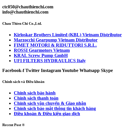
ctc050@chauthienchi.com
info@chauthienchi.com
Chau Thien Chi Co.,Ltd.
Kirloskar Brothers Limited (KBL) Vietnam Distributor
Marzocchi Gearpump Vietnam Distributor
FIMET MOTORI & RIDUTTORI S.R.L.
ROSSI Gearmotors Vietnam
KRAL Screw Pump GmbH
UFI FILTERS HYDRAULICS Italy
Facebook-f
Twitter
Instagram
Youtube
Whatsapp
Skype
Chính sách và Điều khoản
Chính sách bảo hành
Chính sách thanh toán
Chính sách vận chuyển & Giao nhận
Chính sách bảo mật thông tin khách hàng
Điều khoản & Điều kiện giao dịch
Recent Post ®