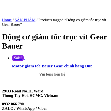
Home
/
SẢN PHẨM
/ Products tagged “Động cơ giảm tốc trục vít
Gear Bauer”
Động cơ giảm tốc trục vít Gear
Bauer
Sale!
Motor giảm tốc Bauer Gear chính hãng Đức
Vui lòng liên hệ
$
555.00
$
385.00
29/33 Road No.11, Ward.
Thong Tay Hoi, HCMC, Vietnam
0932 066 790
ZALO / WhatsApp / Viber