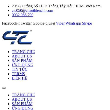
29/33 Đường Số 11, P. Thông Tây Hội, HCM, Việt Nam.
ctc050@chauthienchi.com
0932 066 790
Facebook-f
Twitter
Google-plus-g
Viber
Whatsapp
Skype
TRANG CHỦ
ABOUT US
SẢN PHẨM
ỨNG DỤNG
TIN TỨC
TERMS
LIÊN HỆ
TRANG CHỦ
ABOUT US
SẢN PHẨM
ỨNG DỤNG