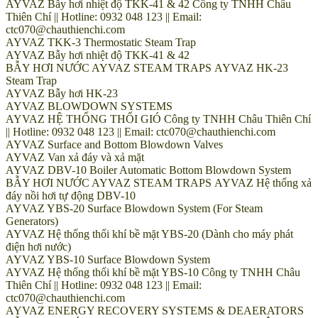
AYVAZ Bẫy hơi nhiệt độ TKK-41 & 42 Công ty TNHH Châu
Thiên Chí || Hotline: 0932 048 123 || Email:
ctc070@chauthienchi.com
AYVAZ TKK-3 Thermostatic Steam Trap
AYVAZ Bẫy hơi nhiệt độ TKK-41 & 42
BẪY HƠI NƯỚC AYVAZ STEAM TRAPS AYVAZ HK-23
Steam Trap
AYVAZ Bẫy hơi HK-23
AYVAZ BLOWDOWN SYSTEMS
AYVAZ HỆ THỐNG THỔI GIÓ Công ty TNHH Châu Thiên Chí
|| Hotline: 0932 048 123 || Email: ctc070@chauthienchi.com
AYVAZ Surface and Bottom Blowdown Valves
AYVAZ Van xả đáy và xả mặt
AYVAZ DBV-10 Boiler Automatic Bottom Blowdown System
BẪY HƠI NƯỚC AYVAZ STEAM TRAPS AYVAZ Hệ thống xả
đáy nồi hơi tự động DBV-10
AYVAZ YBS-20 Surface Blowdown System (For Steam
Generators)
AYVAZ Hệ thống thổi khí bề mặt YBS-20 (Dành cho máy phát
điện hơi nước)
AYVAZ YBS-10 Surface Blowdown System
AYVAZ Hệ thống thổi khí bề mặt YBS-10 Công ty TNHH Châu
Thiên Chí || Hotline: 0932 048 123 || Email:
ctc070@chauthienchi.com
AYVAZ ENERGY RECOVERY SYSTEMS & DEAERATORS