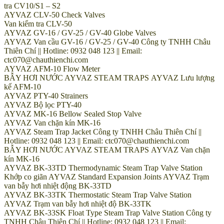
tra CV10/S1 – S2
AYVAZ CLV-50 Check Valves
Van kiểm tra CLV-50
AYVAZ GV-16 / GV-25 / GV-40 Globe Valves
AYVAZ Van cầu GV-16 / GV-25 / GV-40 Công ty TNHH Châu
Thiên Chí || Hotline: 0932 048 123 || Email:
ctc070@chauthienchi.com
AYVAZ AFM-10 Flow Meter
BẪY HƠI NƯỚC AYVAZ STEAM TRAPS AYVAZ Lưu lượng
kế AFM-10
AYVAZ PTY-40 Strainers
AYVAZ Bộ lọc PTY-40
AYVAZ MK-16 Bellow Sealed Stop Valve
AYVAZ Van chặn kín MK-16
AYVAZ Steam Trap Jacket Công ty TNHH Châu Thiên Chí ||
Hotline: 0932 048 123 || Email: ctc070@chauthienchi.com
BẪY HƠI NƯỚC AYVAZ STEAM TRAPS AYVAZ Van chặn
kín MK-16
AYVAZ BK-33TD Thermodynamic Steam Trap Valve Station
Khớp co giãn AYVAZ Standard Expansion Joints AYVAZ Trạm
van bẫy hơi nhiệt động BK-33TD
AYVAZ BK-33TK Thermostatic Steam Trap Valve Station
AYVAZ Trạm van bẫy hơi nhiệt độ BK-33TK
AYVAZ BK-33SK Float Type Steam Trap Valve Station Công ty
TNHH Châu Thiên Chí || Hotline: 0932 048 123 || Email: