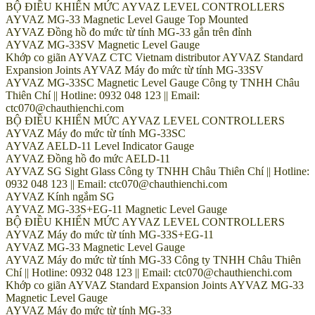
BỘ ĐIỀU KHIỂN MỨC AYVAZ LEVEL CONTROLLERS
AYVAZ MG-33 Magnetic Level Gauge Top Mounted
AYVAZ Đồng hồ đo mức từ tính MG-33 gắn trên đỉnh
AYVAZ MG-33SV Magnetic Level Gauge
Khớp co giãn AYVAZ CTC Vietnam distributor AYVAZ Standard
Expansion Joints AYVAZ Máy đo mức từ tính MG-33SV
AYVAZ MG-33SC Magnetic Level Gauge Công ty TNHH Châu
Thiên Chí || Hotline: 0932 048 123 || Email:
ctc070@chauthienchi.com
BỘ ĐIỀU KHIỂN MỨC AYVAZ LEVEL CONTROLLERS
AYVAZ Máy đo mức từ tính MG-33SC
AYVAZ AELD-11 Level Indicator Gauge
AYVAZ Đồng hồ đo mức AELD-11
AYVAZ SG Sight Glass Công ty TNHH Châu Thiên Chí || Hotline:
0932 048 123 || Email: ctc070@chauthienchi.com
AYVAZ Kính ngắm SG
AYVAZ MG-33S+EG-11 Magnetic Level Gauge
BỘ ĐIỀU KHIỂN MỨC AYVAZ LEVEL CONTROLLERS
AYVAZ Máy đo mức từ tính MG-33S+EG-11
AYVAZ MG-33 Magnetic Level Gauge
AYVAZ Máy đo mức từ tính MG-33 Công ty TNHH Châu Thiên
Chí || Hotline: 0932 048 123 || Email: ctc070@chauthienchi.com
Khớp co giãn AYVAZ Standard Expansion Joints AYVAZ MG-33
Magnetic Level Gauge
AYVAZ Máy đo mức từ tính MG-33