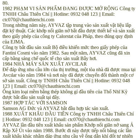
80.
1982 PHẠM VI SẢN PHẨM ĐANG ĐƯỢC MỞ RỘNG Công ty
TNHH Châu Thiên Chí || Hotline: 0932 048 123 || Email:
ctc070@chauthienchi.com
Trong những năm này, AYVAZ tập trung vào sản xuất vật liệu lắp
đặt kỹ thuật. Các khớp nối giãn nở bắt đầu được thiết kế và sản xuất
theo giấy phép của công ty Calorstat của Pháp, theo đúng quy định
của EJMA.
Công ty bắt đầu sản xuất Bộ điều khiển mức theo giấy phép của
Fantini Cosmi vào năm 1982. Sau một năm, AYVAZ cũng đã xin
cấp bằng sáng chế quốc tế cho sản xuất Bẫy hơi.
1984 NHÀ MÁY SẢN XUẤT AVCILAR
Để đáp ứng nhu cầu lớn của thị trường, một tòa nhà đã được mua tại
Avcılar vào năm 1984 và nơi này đã được chuyển đổi thành một cơ
sở sản xuất. Công ty TNHH Châu Thiên Chí || Hotline: 0932 048
123 || Email: ctc070@chauthienchi.com
Ống kim loại mềm bằng thép không gỉ đầu tiên của Thổ Nhĩ Kỳ
được bắt đầu sản xuất tại đây.
1987 HỢP TÁC VỚI SAMSON
Samson AG Đức và AYVAZ bắt đầu hợp tác sản xuất.
1988 XUẤT KHẨU ĐẦU TIÊN Công ty TNHH Châu Thiên Chí
|| Hotline: 0932 048 123 || Email: ctc070@chauthienchi.com
AYVAZ lần đầu tiên xuất khẩu sản phẩm Khớp nối giãn nở sang Ả
Rập Xê Út vào năm 1988. Bước đi này được tiếp nối bằng các lần
xuất khẩu khác nhằm đáp ứng nhu cầu về ống dẫn khí đốt tự nhiên