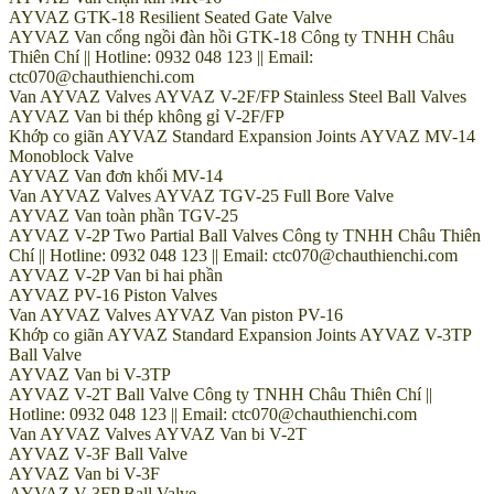
AYVAZ GTK-18 Resilient Seated Gate Valve
AYVAZ Van cổng ngồi đàn hồi GTK-18 Công ty TNHH Châu
Thiên Chí || Hotline: 0932 048 123 || Email:
ctc070@chauthienchi.com
Van AYVAZ Valves AYVAZ V-2F/FP Stainless Steel Ball Valves
AYVAZ Van bi thép không gỉ V-2F/FP
Khớp co giãn AYVAZ Standard Expansion Joints AYVAZ MV-14
Monoblock Valve
AYVAZ Van đơn khối MV-14
Van AYVAZ Valves AYVAZ TGV-25 Full Bore Valve
AYVAZ Van toàn phần TGV-25
AYVAZ V-2P Two Partial Ball Valves Công ty TNHH Châu Thiên
Chí || Hotline: 0932 048 123 || Email: ctc070@chauthienchi.com
AYVAZ V-2P Van bi hai phần
AYVAZ PV-16 Piston Valves
Van AYVAZ Valves AYVAZ Van piston PV-16
Khớp co giãn AYVAZ Standard Expansion Joints AYVAZ V-3TP
Ball Valve
AYVAZ Van bi V-3TP
AYVAZ V-2T Ball Valve Công ty TNHH Châu Thiên Chí ||
Hotline: 0932 048 123 || Email: ctc070@chauthienchi.com
Van AYVAZ Valves AYVAZ Van bi V-2T
AYVAZ V-3F Ball Valve
AYVAZ Van bi V-3F
AYVAZ V-3FP Ball Valve