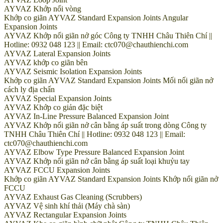
AYVAZ Khớp nối vòng
Khớp co giãn AYVAZ Standard Expansion Joints Angular
Expansion Joints
AYVAZ Khớp nối giãn nở góc Công ty TNHH Châu Thiên Chí ||
Hotline: 0932 048 123 || Email: ctc070@chauthienchi.com
AYVAZ Lateral Expansion Joints
AYVAZ khớp co giãn bên
AYVAZ Seismic Isolation Expansion Joints
Khớp co giãn AYVAZ Standard Expansion Joints Mối nối giãn nở
cách ly địa chấn
AYVAZ Special Expansion Joints
AYVAZ Khớp co giản đặc biệt
AYVAZ In-Line Pressure Balanced Expansion Joint
AYVAZ Khớp nối giãn nở cân bằng áp suất trong dòng Công ty
TNHH Châu Thiên Chí || Hotline: 0932 048 123 || Email:
ctc070@chauthienchi.com
AYVAZ Elbow Type Pressure Balanced Expansion Joint
AYVAZ Khớp nối giãn nở cân bằng áp suất loại khuỷu tay
AYVAZ FCCU Expansion Joints
Khớp co giãn AYVAZ Standard Expansion Joints Khớp nối giãn nở
FCCU
AYVAZ Exhaust Gas Cleaning (Scrubbers)
AYVAZ Vệ sinh khí thải (Máy chà sàn)
AYVAZ Rectangular Expansion Joints