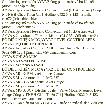
Ống kim loại mềm dẻo AYVAZ Ống phun nước và bộ kết nối
(được FM chấp thuận)
AYVAZ Sprinkler Hose and Connection Set (UL Approved) Công
ty TNHH Châu Thiên Chí || Hotline: 0932 048 123 || Email:
ctc070@chauthienchi.com
Ống kim loại mềm dẻo AYVAZ Ống phun nước và bộ kết nối
(được UL chấp thuận)
AYVAZ Sprinkler Hose and Connection Set (VdS Approved)
AYVAZ Ống phun nước và bộ kết nối (đã được VdS phê duyệt)
BỘ ĐIỀU KHIỂN MỨC AYVAZ LEVEL CONTROLLERS
AYVAZ BỘ ĐIỀU KHIỂN MỨC
AYVAZ Indicators Công ty TNHH Châu Thiên Chí || Hotline:
0932 048 123 || Email: ctc070@chauthienchi.com
AYVAZ CHỈ SỐ MỨC
AYVAZ KTS-50 Float Valves
AYVAZ Van phao KTS-50
BỘ ĐIỀU KHIỂN MỨC AYVAZ LEVEL CONTROLLERS
AYVAZ MG-33P Magnetic Level Gauge
AYVAZ Máy đo mức từ tính MG-33P
AYVAZ MG-33S Magnetic Level Gauge
AYVAZ Máy đo mức từ tính MG-33S
AYVAZ MG-33SCV Display Scale – Valve Model Magnetic Level
Gauge Công ty TNHH Châu Thiên Chí || Hotline: 0932 048 123 ||
Email: ctc070@chauthienchi.com
AYVAZ Cân hiển thị MG-33SCV – Thước đo mức từ tính kiểu van