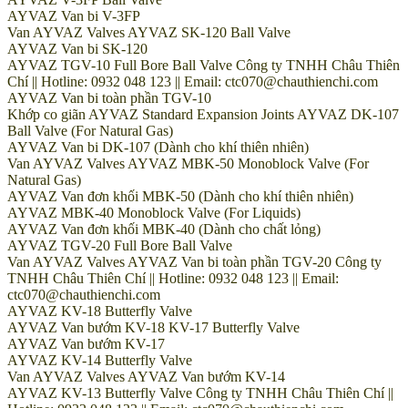
AYVAZ Van bi V-3FP
Van AYVAZ Valves AYVAZ SK-120 Ball Valve
AYVAZ Van bi SK-120
AYVAZ TGV-10 Full Bore Ball Valve Công ty TNHH Châu Thiên
Chí || Hotline: 0932 048 123 || Email: ctc070@chauthienchi.com
AYVAZ Van bi toàn phần TGV-10
Khớp co giãn AYVAZ Standard Expansion Joints AYVAZ DK-107
Ball Valve (For Natural Gas)
AYVAZ Van bi DK-107 (Dành cho khí thiên nhiên)
Van AYVAZ Valves AYVAZ MBK-50 Monoblock Valve (For
Natural Gas)
AYVAZ Van đơn khối MBK-50 (Dành cho khí thiên nhiên)
AYVAZ MBK-40 Monoblock Valve (For Liquids)
AYVAZ Van đơn khối MBK-40 (Dành cho chất lỏng)
AYVAZ TGV-20 Full Bore Ball Valve
Van AYVAZ Valves AYVAZ Van bi toàn phần TGV-20 Công ty
TNHH Châu Thiên Chí || Hotline: 0932 048 123 || Email:
ctc070@chauthienchi.com
AYVAZ KV-18 Butterfly Valve
AYVAZ Van bướm KV-18 KV-17 Butterfly Valve
AYVAZ Van bướm KV-17
AYVAZ KV-14 Butterfly Valve
Van AYVAZ Valves AYVAZ Van bướm KV-14
AYVAZ KV-13 Butterfly Valve Công ty TNHH Châu Thiên Chí ||