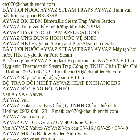
ctc070@chauthienchi.com
BẪY HƠI NƯỚC AYVAZ STEAM TRAPS AYVAZ Trạm van
bẫy hơi loại phao BK-33SK
AYVAZ BK-33BM Bimetallic Steam Trap Valve Station
AYVAZ Trạm van bẫy hơi lưỡng kim BK-33BM
AYVAZ HYGENIC STEAM APPLICATIONS
AYVAZ ỨNG DỤNG HƠI NƯỚC VỆ SINH
AYVAZ HBJ Hygienic Steam and Pure Steam Generator
BẪY HƠI NƯỚC AYVAZ STEAM TRAPS AYVAZ Máy tạo hơi
nước HBJ Hygienic và Pure Steam
Khớp co giãn AYVAZ Standard Expansion Joints AYVAZ HTT-6
Hygienic Thermostatic Steam Trap Công ty TNHH Châu Thiên Chí
|| Hotline: 0932 048 123 || Email: ctc070@chauthienchi.com
AYVAZ Bẫy hơi nhiệt độ vệ sinh HTT-6
BỘ TRAO ĐỔI NHIỆT AYVAZ HEAT EXCHANGERS
AYVAZ BỘ TRAO ĐỔI NHIỆT
Van AYVAZ Valves
AYVAZ Van
AYVAZ Isolation valves Công ty TNHH Châu Thiên Chí ||
Hotline: 0932 048 123 || Email: ctc070@chauthienchi.com
AYVAZ Van cách ly
AYVAZ GV-16 / GV-25 / GV-40 Globe Valves
Van AYVAZ Valves AYVAZ Van cầu GV-16 / GV-25 / GV-40
AYVAZ MK-16 Bellow Sealed Stop Valve
AYVAZ Van chặn kín MK-16