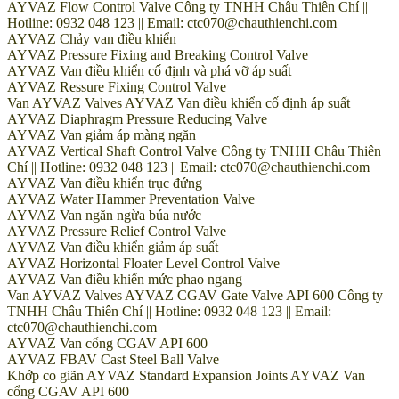
AYVAZ Flow Control Valve Công ty TNHH Châu Thiên Chí ||
Hotline: 0932 048 123 || Email: ctc070@chauthienchi.com
AYVAZ Chảy van điều khiển
AYVAZ Pressure Fixing and Breaking Control Valve
AYVAZ Van điều khiển cố định và phá vỡ áp suất
AYVAZ Ressure Fixing Control Valve
Van AYVAZ Valves AYVAZ Van điều khiển cố định áp suất
AYVAZ Diaphragm Pressure Reducing Valve
AYVAZ Van giảm áp màng ngăn
AYVAZ Vertical Shaft Control Valve Công ty TNHH Châu Thiên
Chí || Hotline: 0932 048 123 || Email: ctc070@chauthienchi.com
AYVAZ Van điều khiển trục đứng
AYVAZ Water Hammer Preventation Valve
AYVAZ Van ngăn ngừa búa nước
AYVAZ Pressure Relief Control Valve
AYVAZ Van điều khiển giảm áp suất
AYVAZ Horizontal Floater Level Control Valve
AYVAZ Van điều khiển mức phao ngang
Van AYVAZ Valves AYVAZ CGAV Gate Valve API 600 Công ty
TNHH Châu Thiên Chí || Hotline: 0932 048 123 || Email:
ctc070@chauthienchi.com
AYVAZ Van cổng CGAV API 600
AYVAZ FBAV Cast Steel Ball Valve
Khớp co giãn AYVAZ Standard Expansion Joints AYVAZ Van
cổng CGAV API 600