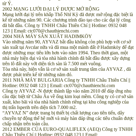
từ Ý.
2002 MẠNG LƯỚI ĐẠI LÝ ĐƯỢC MỞ RỘNG
Mạng lưới đại lý trên khắp Thổ Nhĩ Kỳ đã được mở rộng đặc biệt là
kể từ những năm 90. Các chương trình đào tạo cho các đại lý cũng
đã bắt đầu. Công ty TNHH Châu Thiên Chí || Hotline: 0932 048
123 || Email: ctc070@chauthienchi.com
2004 NHÀ MÁY SẢN XUẤT HADIMKÖY
Vào những năm 90, AYVAZ bắt đầu không còn phù hợp với cơ sở
sản xuất tại Avcılar nữa và đã mua một mảnh đất ở Hadımköy để đạt
được những mục tiêu lớn hơn vào năm 1994. Theo thời gian, một
nhà máy hiện đại và tòa nhà hành chính đã bắt đầu được xây dựng
trên lô đất này với diện tích sàn là 7.500 mét vuông.
Tòa nhà này, hiện vẫn là cơ sở sản xuất trung tâm của AYVAZ , đã
được phát triển kể từ những năm đó.
2011 NHÀ MÁY BULGARIA Công ty TNHH Châu Thiên Chí ||
Hotline: 0932 048 123 || Email: ctc070@chauthienchi.com
Công ty AYVAZ -N được thành lập vào năm 2010 để đáp ứng nhu
cầu đặc biệt từ Châu Âu về ống kim loại mềm. Công ty có cơ sở sản
xuất, kho bãi và tòa nhà hành chính riêng tại khu công nghiệp của
thị trấn Isperih trên diện tích 7.000 m2.
“AYVAZ N” được trang bị thiết bị chất lượng cao tiên tiến, dây
chuyền tự động thế hệ mới và máy hàn đáp ứng các tiêu chuẩn được
chấp nhận trên toàn cầu.
2012 EMBER CỦA EURO-QUALIFLEX (AEQ) Công ty TNHH
Châu Thiên Chí || Hotline: 0932 048 123 || Email: