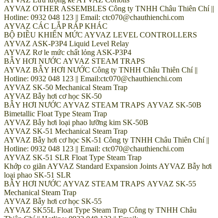
AYVAZ OTHER ASSEMBLES Công ty TNHH Châu Thiên Chí ||
Hotline: 0932 048 123 || Email: ctc070@chauthienchi.com
AYVAZ CÁC LẮP RÁP KHÁC
BỘ ĐIỀU KHIỂN MỨC AYVAZ LEVEL CONTROLLERS
AYVAZ ASK-P3P4 Liquid Level Relay
AYVAZ Rơ le mức chất lỏng ASK-P3P4
BẪY HƠI NƯỚC AYVAZ STEAM TRAPS
AYVAZ BẪY HƠI NƯỚC Công ty TNHH Châu Thiên Chí ||
Hotline: 0932 048 123 || Email:ctc070@chauthienchi.com
AYVAZ SK-50 Mechanical Steam Trap
AYVAZ Bẫy hơi cơ học SK-50
BẪY HƠI NƯỚC AYVAZ STEAM TRAPS AYVAZ SK-50B
Bimetallic Float Type Steam Trap
AYVAZ Bẫy hơi loại phao lưỡng kim SK-50B
AYVAZ SK-51 Mechanical Steam Trap
AYVAZ Bẫy hơi cơ học SK-51 Công ty TNHH Châu Thiên Chí ||
Hotline: 0932 048 123 || Email: ctc070@chauthienchi.com
AYVAZ SK-51 SLR Float Type Steam Trap
Khớp co giãn AYVAZ Standard Expansion Joints AYVAZ Bẫy hơi
loại phao SK-51 SLR
BẪY HƠI NƯỚC AYVAZ STEAM TRAPS AYVAZ SK-55
Mechanical Steam Trap
AYVAZ Bẫy hơi cơ học SK-55
AYVAZ SK55L Float Type Steam Trap Công ty TNHH Châu