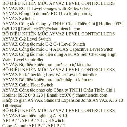
BỘ ĐIỀU KHIỂN MỨC AYVAZ LEVEL CONTROLLERS
AYVAZ RC-11 Level Gauges with Reflex Glass
AYVAZ Đồng hồ đo mức RC-11 có kính phản xạ
AYVAZ Switches
AYVAZ Công tắc Công ty TNHH Châu Thiên Chí || Hotline: 0932
048 123 || Email: ctc070@chauthienchi.com
BỘ ĐIỀU KHIỂN MỨC AYVAZ LEVEL CONTROLLERS
AYVAZ C-2 Level Switch
AYVAZ Công tắc mức C-2 C-4 Level Switch
AYVAZ Công tắc mức C-4 AECAS Capacitive Level Switch
AYVAZ Công tắc mức điện dung AECAS Self-Checking High
Water Level Controller
AYVAZ Bộ điều khiển mực nước cao tự kiểm tra
BỘ ĐIỀU KHIỂN MỨC AYVAZ LEVEL CONTROLLERS
AYVAZ Self-Checking Low Water Level Controller
AYVAZ Bộ điều khiển mực nước thấp tự kiểm tra
AYVAZ Cable Float Switch
AYVAZ Công tắc phao cáp Công ty TNHH Châu Thiên Chí ||
Hotline: 0932 048 123 || Email: ctc070@chauthienchi.com
Khớp co giãn AYVAZ Standard Expansion Joints AYVAZ ATS-10
Tilt Sensor
BỘ ĐIỀU KHIỂN MỨC AYVAZ LEVEL CONTROLLERS
AYVAZ Cảm biến nghiêng ATS-10
AELB-11/AELB-12 Level Switch
Công tắc mức AELB-11/AELB-12