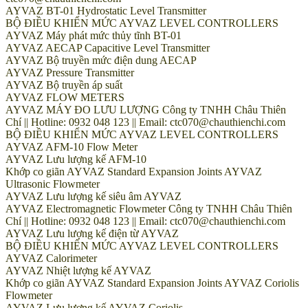
AYVAZ BT-01 Hydrostatic Level Transmitter
BỘ ĐIỀU KHIỂN MỨC AYVAZ LEVEL CONTROLLERS
AYVAZ Máy phát mức thủy tĩnh BT-01
AYVAZ AECAP Capacitive Level Transmitter
AYVAZ Bộ truyền mức điện dung AECAP
AYVAZ Pressure Transmitter
AYVAZ Bộ truyền áp suất
AYVAZ FLOW METERS
AYVAZ MÁY ĐO LƯU LƯỢNG Công ty TNHH Châu Thiên
Chí || Hotline: 0932 048 123 || Email: ctc070@chauthienchi.com
BỘ ĐIỀU KHIỂN MỨC AYVAZ LEVEL CONTROLLERS
AYVAZ AFM-10 Flow Meter
AYVAZ Lưu lượng kế AFM-10
Khớp co giãn AYVAZ Standard Expansion Joints AYVAZ
Ultrasonic Flowmeter
AYVAZ Lưu lượng kế siêu âm AYVAZ
AYVAZ Electromagnetic Flowmeter Công ty TNHH Châu Thiên
Chí || Hotline: 0932 048 123 || Email: ctc070@chauthienchi.com
AYVAZ Lưu lượng kế điện từ AYVAZ
BỘ ĐIỀU KHIỂN MỨC AYVAZ LEVEL CONTROLLERS
AYVAZ Calorimeter
AYVAZ Nhiệt lượng kế AYVAZ
Khớp co giãn AYVAZ Standard Expansion Joints AYVAZ Coriolis
Flowmeter
AYVAZ Lưu lượng kế AYVAZ Coriolis