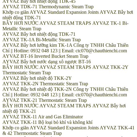
AYVAZ Bẫy hơi nhiệt động TDK-45
AYVAZ TDK-71 Thermodynamic Steam Trap
Khớp co giãn AYVAZ Standard Expansion Joints AYVAZ Bẫy hơi
nhiệt động TDK-71
BẪY HƠI NƯỚC AYVAZ STEAM TRAPS AYVAZ TK-1 Bi-
Metallic Steam Trap
AYVAZ Bẫy hơi nhiệt động TDK-71
AYVAZ TK-1A Bi-Metallic Steam Trap
AYVAZ Bẫy hơi lưỡng kim TK-1A Công ty TNHH Châu Thiên
Chí || Hotline: 0932 048 123 || Email: ctc070@chauthienchi.com
AYVAZ BT-16 Inverted Bucket Steam Trap
AYVAZ Bẫy hơi nước dạng xô ngược BT-16
BẪY HƠI NƯỚC AYVAZ STEAM TRAPS AYVAZ TKK-2Y
Thermostatic Steam Trap
AYVAZ Bẫy hơi nhiệt độ TKK-2Y
AYVAZ TKK-2N Thermostatic Steam Trap
AYVAZ Bẫy hơi nhiệt độ TKK-2N Công ty TNHH Châu Thiên
Chí || Hotline: 0932 048 123 || Email: ctc070@chauthienchi.com
AYVAZ TKK-21 Thermostatic Steam Trap
BẪY HƠI NƯỚC AYVAZ STEAM TRAPS AYVAZ Bẫy hơi
nhiệt độ TKK-21
AYVAZ TKK-11 Air and Gas Eliminator
AYVAZ TKK-11 Bộ loại bỏ khí và không khí
Khớp co giãn AYVAZ Standard Expansion Joints AYVAZ TKK-41
& 42 Thermostatic Steam Trap