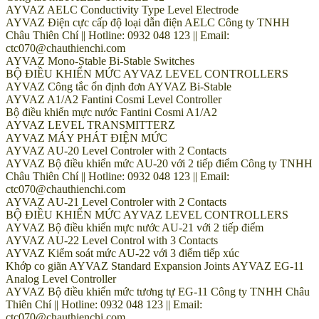
AYVAZ AELC Conductivity Type Level Electrode
AYVAZ Điện cực cấp độ loại dẫn điện AELC Công ty TNHH
Châu Thiên Chí || Hotline: 0932 048 123 || Email:
ctc070@chauthienchi.com
AYVAZ Mono-Stable Bi-Stable Switches
BỘ ĐIỀU KHIỂN MỨC AYVAZ LEVEL CONTROLLERS
AYVAZ Công tắc ổn định đơn AYVAZ Bi-Stable
AYVAZ A1/A2 Fantini Cosmi Level Controller
Bộ điều khiển mực nước Fantini Cosmi A1/A2
AYVAZ LEVEL TRANSMITTERZ
AYVAZ MÁY PHÁT ĐIỆN MỨC
AYVAZ AU-20 Level Controler with 2 Contacts
AYVAZ Bộ điều khiển mức AU-20 với 2 tiếp điểm Công ty TNHH
Châu Thiên Chí || Hotline: 0932 048 123 || Email:
ctc070@chauthienchi.com
AYVAZ AU-21 Level Controler with 2 Contacts
BỘ ĐIỀU KHIỂN MỨC AYVAZ LEVEL CONTROLLERS
AYVAZ Bộ điều khiển mực nước AU-21 với 2 tiếp điểm
AYVAZ AU-22 Level Control with 3 Contacts
AYVAZ Kiểm soát mức AU-22 với 3 điểm tiếp xúc
Khớp co giãn AYVAZ Standard Expansion Joints AYVAZ EG-11
Analog Level Controller
AYVAZ Bộ điều khiển mức tương tự EG-11 Công ty TNHH Châu
Thiên Chí || Hotline: 0932 048 123 || Email:
ctc070@chauthienchi.com