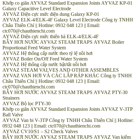
Khớp co giãn AYVAZ Standard Expansion Joints AYVAZ KP-01
Galaxy Capacitive Level Electrode
AYVAZ Điện cực mức điện dung Galaxy KP-01
AYVAZ ELK-4/ELK-4F Galaxy Level Electrode Công ty TNHH
Châu Thiên Chí || Hotline: 0932 048 123 || Email:
ctc070@chauthienchi.com
AYVAZ Điện cực mức thiên hà ELK-4/ELK-4F
BẪY HƠI NƯỚC AYVAZ STEAM TRAPS AYVAZ Boiler
Proportional Feed Water System
AYVAZ Hệ thống cấp nước theo tỷ lệ nồi hơi
AYVAZ Boiler On/Off Feed Water System
AYVAZ Hệ thống cấp nước bật/tắt nồi hơi
AYVAZ STEAM VALVES AND OTHER ASSEMBLES
AYVAZ VAN HƠI VÀ CÁC LẮP RÁP KHÁC Công ty TNHH
Châu Thiên Chí || Hotline: 0932 048 123 || Email:
ctc070@chauthienchi.com
BẪY HƠI NƯỚC AYVAZ STEAM TRAPS AYVAZ PTY-30
Strainers
AYVAZ Bộ lọc PTY-30
Khớp co giãn AYVAZ Standard Expansion Joints AYVAZ V-3TP
Ball Valve
AYVAZ Van bi V-3TP Công ty TNHH Châu Thiên Chí || Hotline:
0932 048 123 || Email: ctc070@chauthienchi.com
AYVAZ CV10/S1 – S2 Check Valves
BẪY HƠI NƯỚC AYVAZ STEAM TRAPS AYVAZ Van kiểm