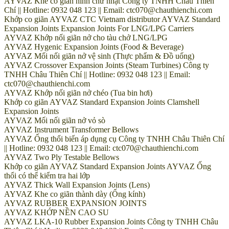
AYVAZ Khe co giãn hình chữ nhật Công ty TNHH Châu Thiên
Chí || Hotline: 0932 048 123 || Email: ctc070@chauthienchi.com
Khớp co giãn AYVAZ CTC Vietnam distributor AYVAZ Standard
Expansion Joints Expansion Joints For LNG/LPG Carriers
AYVAZ Khớp nối giãn nở cho tàu chở LNG/LPG
AYVAZ Hygenic Expansion Joints (Food & Beverage)
AYVAZ Mối nối giãn nở vệ sinh (Thực phẩm & Đồ uống)
AYVAZ Crossover Expansion Joints (Steam Turbines) Công ty
TNHH Châu Thiên Chí || Hotline: 0932 048 123 || Email:
ctc070@chauthienchi.com
AYVAZ Khớp nối giãn nở chéo (Tua bin hơi)
Khớp co giãn AYVAZ Standard Expansion Joints Clamshell
Expansion Joints
AYVAZ Mối nối giãn nở vỏ sò
AYVAZ Instrument Transformer Bellows
AYVAZ Ống thổi biến áp dụng cụ Công ty TNHH Châu Thiên Chí
|| Hotline: 0932 048 123 || Email: ctc070@chauthienchi.com
AYVAZ Two Ply Testable Bellows
Khớp co giãn AYVAZ Standard Expansion Joints AYVAZ Ống
thổi có thể kiểm tra hai lớp
AYVAZ Thick Wall Expansion Joints (Lens)
AYVAZ Khe co giãn thành dày (Ống kính)
AYVAZ RUBBER EXPANSION JOINTS
AYVAZ KHỚP NỀN CAO SU
AYVAZ LKA-10 Rubber Expansion Joints Công ty TNHH Châu