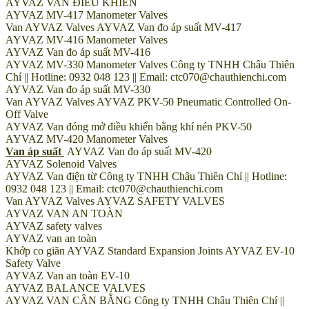
AYVAZ VAN ĐIỀU KHIỂN
AYVAZ MV-417 Manometer Valves
Van AYVAZ Valves AYVAZ Van đo áp suất MV-417
AYVAZ MV-416 Manometer Valves
AYVAZ Van đo áp suất MV-416
AYVAZ MV-330 Manometer Valves Công ty TNHH Châu Thiên
Chí || Hotline: 0932 048 123 || Email: ctc070@chauthienchi.com
AYVAZ Van đo áp suất MV-330
Van AYVAZ Valves AYVAZ PKV-50 Pneumatic Controlled On-
Off Valve
AYVAZ Van đóng mở điều khiển bằng khí nén PKV-50
AYVAZ MV-420 Manometer Valves
Van áp suất
AYVAZ Van đo áp suất MV-420
AYVAZ Solenoid Valves
AYVAZ Van điện từ Công ty TNHH Châu Thiên Chí || Hotline:
0932 048 123 || Email: ctc070@chauthienchi.com
Van AYVAZ Valves AYVAZ SAFETY VALVES
AYVAZ VAN AN TOÀN
AYVAZ safety valves
AYVAZ van an toàn
Khớp co giãn AYVAZ Standard Expansion Joints AYVAZ EV-10
Safety Valve
AYVAZ Van an toàn EV-10
AYVAZ BALANCE VALVES
AYVAZ VAN CÂN BẰNG Công ty TNHH Châu Thiên Chí ||