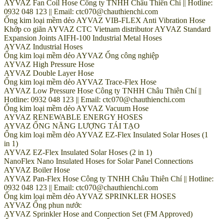
AYVAZ Fan Coil Hose Công ty TNHH Châu Thiên Chí || Hotline:
0932 048 123 || Email: ctc070@chauthienchi.com
Ống kim loại mềm dẻo AYVAZ VIB-FLEX Anti Vibration Hose
Khớp co giãn AYVAZ CTC Vietnam distributor AYVAZ Standard
Expansion Joints AIFH-100 Industrial Metal Hoses
AYVAZ Industrial Hoses
Ống kim loại mềm dẻo AYVAZ Ống công nghiệp
AYVAZ High Pressure Hose
AYVAZ Double Layer Hose
Ống kim loại mềm dẻo AYVAZ Trace-Flex Hose
AYVAZ Low Pressure Hose Công ty TNHH Châu Thiên Chí ||
Hotline: 0932 048 123 || Email: ctc070@chauthienchi.com
Ống kim loại mềm dẻo AYVAZ Vacuum Hose
AYVAZ RENEWABLE ENERGY HOSES
AYVAZ ỐNG NĂNG LƯỢNG TÁI TẠO
Ống kim loại mềm dẻo AYVAZ EZ-Flex Insulated Solar Hoses (1
in 1)
AYVAZ EZ-Flex Insulated Solar Hoses (2 in 1)
NanoFlex Nano Insulated Hoses for Solar Panel Connections
AYVAZ Boiler Hose
AYVAZ Pan-Flex Hose Công ty TNHH Châu Thiên Chí || Hotline:
0932 048 123 || Email: ctc070@chauthienchi.com
Ống kim loại mềm dẻo AYVAZ SPRINKLER HOSES
AYVAZ Ống phun nước
AYVAZ Sprinkler Hose and Connection Set (FM Approved)