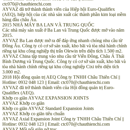
ctc070@chauthienchi.com
AYVAZ đã trở thành thành viên của Hiệp hội Euro-Qualiflex
(AEQ), hiệp hội của các nhà sản xuất các thành phần kim loại mềm
hàng đầu châu Âu.
2015 NHÀ MÁY BA LAN VÀ TRUNG QUỐC
Các nhà máy sản xuất ở Ba Lan và Trung Quốc được mở vào năm
2015.
AYVAZ Ba Lan được mở ra để đáp ứng nhanh chóng nhu cầu từ
Đông Âu. Công ty có cơ sở sản xuất, kho bãi và tòa nhà hành chính
riêng tại khu công nghiệp thị trấn Olewin trên diện tích 1.500 m2.
AYVAZ China tập trung vào nhu cầu từ Viễn Đông, Châu Á Thái
Bình Dương và Trung Quốc. Công ty có cơ sở sản xuất, kho bãi và
tòa nhà hành chính riêng tại khu công nghiệp Cixi trên diện tích
3.000 m2.
2018 Hội đồng quản trị AEQ Công ty TNHH Châu Thiên Chí ||
Hotline: 0932 048 123 || Email: ctc070@chauthienchi.com
AYVAZ đã trở thành thành viên của Hội đồng quản trị Euro-
Qualiflex (AEQ).
Khớp co giãn AYVAZ EXPANSION JOINTS
AYVAZ Khớp co giãn
Khớp co giãn AYVAZ Standard Expansion Joints
AYVAZ Khớp co giãn tiêu chuẩn
AYVAZ Axial Expansion Joint Công ty TNHH Châu Thiên Chí ||
Hotline: 0932 048 123 || Email: ctc070@chauthienchi.com
AYVAZ Mối nối giãn nở trục