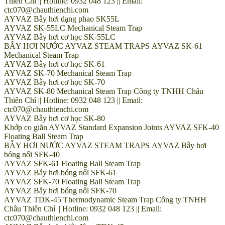
Thiên Chí || Hotline: 0932 048 123 || Email:
ctc070@chauthienchi.com
AYVAZ Bẫy hơi dạng phao SK55L
AYVAZ SK-55LC Mechanical Steam Trap
AYVAZ Bẫy hơi cơ học SK-55LC
BẪY HƠI NƯỚC AYVAZ STEAM TRAPS AYVAZ SK-61
Mechanical Steam Trap
AYVAZ Bẫy hơi cơ học SK-61
AYVAZ SK-70 Mechanical Steam Trap
AYVAZ Bẫy hơi cơ học SK-70
AYVAZ SK-80 Mechanical Steam Trap Công ty TNHH Châu
Thiên Chí || Hotline: 0932 048 123 || Email:
ctc070@chauthienchi.com
AYVAZ Bẫy hơi cơ học SK-80
Khớp co giãn AYVAZ Standard Expansion Joints AYVAZ SFK-40
Floating Ball Steam Trap
BẪY HƠI NƯỚC AYVAZ STEAM TRAPS AYVAZ Bẫy hơi
bóng nổi SFK-40
AYVAZ SFK-61 Floating Ball Steam Trap
AYVAZ Bẫy hơi bóng nổi SFK-61
AYVAZ SFK-70 Floating Ball Steam Trap
AYVAZ Bẫy hơi bóng nổi SFK-70
AYVAZ TDK-45 Thermodynamic Steam Trap Công ty TNHH
Châu Thiên Chí || Hotline: 0932 048 123 || Email:
ctc070@chauthienchi.com