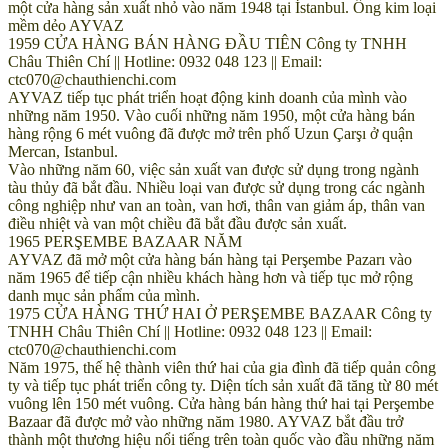
một cửa hàng sản xuất nhỏ vào năm 1948 tại İstanbul. Ống kim loại
mềm dẻo AYVAZ
1959 CỬA HÀNG BÁN HÀNG ĐẦU TIÊN Công ty TNHH
Châu Thiên Chí || Hotline: 0932 048 123 || Email:
ctc070@chauthienchi.com
AYVAZ tiếp tục phát triển hoạt động kinh doanh của mình vào
những năm 1950. Vào cuối những năm 1950, một cửa hàng bán
hàng rộng 6 mét vuông đã được mở trên phố Uzun Çarşı ở quận
Mercan, Istanbul.
Vào những năm 60, việc sản xuất van được sử dụng trong ngành
tàu thủy đã bắt đầu. Nhiều loại van được sử dụng trong các ngành
công nghiệp như van an toàn, van hơi, thân van giảm áp, thân van
điều nhiệt và van một chiều đã bắt đầu được sản xuất.
1965 PERŞEMBE BAZAAR NĂM
AYVAZ đã mở một cửa hàng bán hàng tại Perşembe Pazarı vào
năm 1965 để tiếp cận nhiều khách hàng hơn và tiếp tục mở rộng
danh mục sản phẩm của mình.
1975 CỬA HÀNG THỨ HAI Ở PERŞEMBE BAZAAR Công ty
TNHH Châu Thiên Chí || Hotline: 0932 048 123 || Email:
ctc070@chauthienchi.com
Năm 1975, thế hệ thành viên thứ hai của gia đình đã tiếp quản công
ty và tiếp tục phát triển công ty. Diện tích sản xuất đã tăng từ 80 mét
vuông lên 150 mét vuông. Cửa hàng bán hàng thứ hai tại Perşembe
Bazaar đã được mở vào những năm 1980. AYVAZ bắt đầu trở
thành một thương hiệu nổi tiếng trên toàn quốc vào đầu những năm