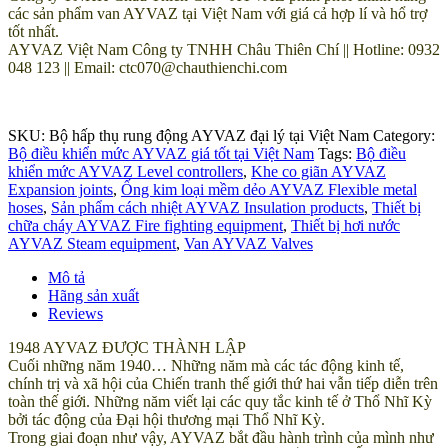
các sản phẩm van AYVAZ tại Việt Nam với giá cả hợp lí và hổ trợ
tốt nhất.
AYVAZ Việt Nam Công ty TNHH Châu Thiên Chí || Hotline: 0932
048 123 || Email: ctc070@chauthienchi.com
SKU:
Bộ hấp thụ rung động AYVAZ đại lý tại Việt Nam
Category:
Bộ điều khiển mức AYVAZ giá tốt tại Việt Nam
Tags:
Bộ điều
khiển mức AYVAZ Level controllers
,
Khe co giãn AYVAZ
Expansion joints
,
Ống kim loại mềm dẻo AYVAZ Flexible metal
hoses
,
Sản phẩm cách nhiệt AYVAZ Insulation products
,
Thiết bị
chữa cháy AYVAZ Fire fighting equipment
,
Thiết bị hơi nước
AYVAZ Steam equipment
,
Van AYVAZ Valves
Mô tả
Hãng sản xuất
Reviews
1948 AYVAZ ĐƯỢC THÀNH LẬP
Cuối những năm 1940… Những năm mà các tác động kinh tế,
chính trị và xã hội của Chiến tranh thế giới thứ hai vẫn tiếp diễn trên
toàn thế giới. Những năm viết lại các quy tắc kinh tế ở Thổ Nhĩ Kỳ
bởi tác động của Đại hội thương mại Thổ Nhĩ Kỳ.
Trong giai đoạn như vậy, AYVAZ bắt đầu hành trình của mình như