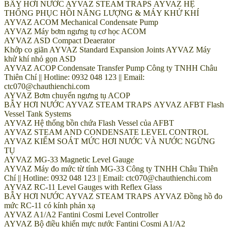
BẪY HƠI NƯỚC AYVAZ STEAM TRAPS AYVAZ HỆ
THỐNG PHỤC HỒI NĂNG LƯỢNG & MÁY KHỬ KHÍ
AYVAZ ACOM Mechanical Condensate Pump
AYVAZ Máy bơm ngưng tụ cơ học ACOM
AYVAZ ASD Compact Deaerator
Khớp co giãn AYVAZ Standard Expansion Joints AYVAZ Máy
khử khí nhỏ gọn ASD
AYVAZ ACOP Condensate Transfer Pump Công ty TNHH Châu
Thiên Chí || Hotline: 0932 048 123 || Email:
ctc070@chauthienchi.com
AYVAZ Bơm chuyển ngưng tụ ACOP
BẪY HƠI NƯỚC AYVAZ STEAM TRAPS AYVAZ AFBT Flash
Vessel Tank Systems
AYVAZ Hệ thống bồn chứa Flash Vessel của AFBT
AYVAZ STEAM AND CONDENSATE LEVEL CONTROL
AYVAZ KIỂM SOÁT MỨC HƠI NƯỚC VÀ NƯỚC NGỪNG
TỤ
AYVAZ MG-33 Magnetic Level Gauge
AYVAZ Máy đo mức từ tính MG-33 Công ty TNHH Châu Thiên
Chí || Hotline: 0932 048 123 || Email: ctc070@chauthienchi.com
AYVAZ RC-11 Level Gauges with Reflex Glass
BẪY HƠI NƯỚC AYVAZ STEAM TRAPS AYVAZ Đồng hồ đo
mức RC-11 có kính phản xạ
AYVAZ A1/A2 Fantini Cosmi Level Controller
AYVAZ Bộ điều khiển mực nước Fantini Cosmi A1/A2