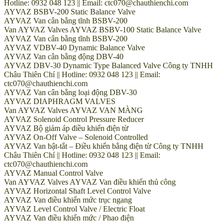
Hotline: 0932 048 123 || Email: ctc070@chauthienchi.com
AYVAZ BSBV-200 Static Balance Valve
AYVAZ Van cân bằng tĩnh BSBV-200
Van AYVAZ Valves AYVAZ BSBV-100 Static Balance Valve
AYVAZ Van cân bằng tĩnh BSBV-200
AYVAZ VDBV-40 Dynamic Balance Valve
AYVAZ Van cân bằng động DBV-40
AYVAZ DBV-30 Dynamic Type Balanced Valve Công ty TNHH
Châu Thiên Chí || Hotline: 0932 048 123 || Email:
ctc070@chauthienchi.com
AYVAZ Van cân bằng loại động DBV-30
AYVAZ DIAPHRAGM VALVES
Van AYVAZ Valves AYVAZ VAN MÀNG
AYVAZ Solenoid Control Pressure Reducer
AYVAZ Bộ giảm áp điều khiển điện từ
AYVAZ On-Off Valve – Solenoid Controlled
AYVAZ Van bật-tắt – Điều khiển bằng điện từ Công ty TNHH
Châu Thiên Chí || Hotline: 0932 048 123 || Email:
ctc070@chauthienchi.com
AYVAZ Manual Control Valve
Van AYVAZ Valves AYVAZ Van điều khiển thủ công
AYVAZ Horizontal Shaft Level Control Valve
AYVAZ Van điều khiển mức trục ngang
AYVAZ Level Control Valve / Electric Float
AYVAZ Van điều khiển mức / Phao điện