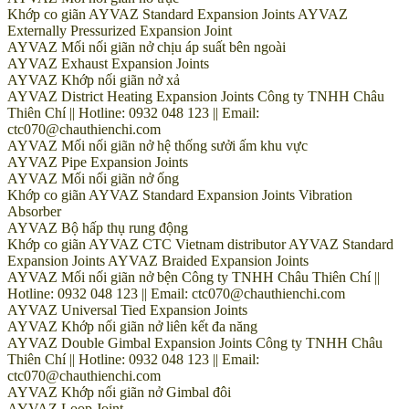
Khớp co giãn AYVAZ Standard Expansion Joints AYVAZ
Externally Pressurized Expansion Joint
AYVAZ Mối nối giãn nở chịu áp suất bên ngoài
AYVAZ Exhaust Expansion Joints
AYVAZ Khớp nối giãn nở xả
AYVAZ District Heating Expansion Joints Công ty TNHH Châu
Thiên Chí || Hotline: 0932 048 123 || Email:
ctc070@chauthienchi.com
AYVAZ Mối nối giãn nở hệ thống sưởi ấm khu vực
AYVAZ Pipe Expansion Joints
AYVAZ Mối nối giãn nở ống
Khớp co giãn AYVAZ Standard Expansion Joints Vibration
Absorber
AYVAZ Bộ hấp thụ rung động
Khớp co giãn AYVAZ CTC Vietnam distributor AYVAZ Standard
Expansion Joints AYVAZ Braided Expansion Joints
AYVAZ Mối nối giãn nở bện Công ty TNHH Châu Thiên Chí ||
Hotline: 0932 048 123 || Email: ctc070@chauthienchi.com
AYVAZ Universal Tied Expansion Joints
AYVAZ Khớp nối giãn nở liên kết đa năng
AYVAZ Double Gimbal Expansion Joints Công ty TNHH Châu
Thiên Chí || Hotline: 0932 048 123 || Email:
ctc070@chauthienchi.com
AYVAZ Khớp nối giãn nở Gimbal đôi
AYVAZ Loop Joint