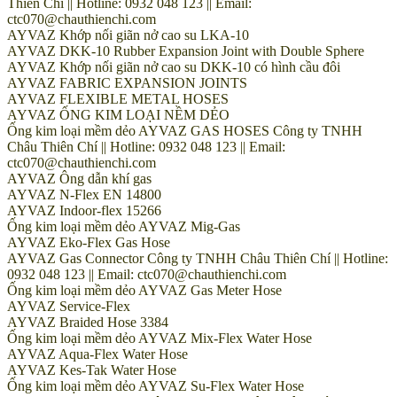
Thiên Chí || Hotline: 0932 048 123 || Email:
ctc070@chauthienchi.com
AYVAZ Khớp nối giãn nở cao su LKA-10
AYVAZ DKK-10 Rubber Expansion Joint with Double Sphere
AYVAZ Khớp nối giãn nở cao su DKK-10 có hình cầu đôi
AYVAZ FABRIC EXPANSION JOINTS
AYVAZ FLEXIBLE METAL HOSES
AYVAZ ỐNG KIM LOẠI NỀM DẺO
Ống kim loại mềm dẻo AYVAZ GAS HOSES Công ty TNHH
Châu Thiên Chí || Hotline: 0932 048 123 || Email:
ctc070@chauthienchi.com
AYVAZ Ông dẫn khí gas
AYVAZ N-Flex EN 14800
AYVAZ Indoor-flex 15266
Ống kim loại mềm dẻo AYVAZ Mig-Gas
AYVAZ Eko-Flex Gas Hose
AYVAZ Gas Connector Công ty TNHH Châu Thiên Chí || Hotline:
0932 048 123 || Email: ctc070@chauthienchi.com
Ống kim loại mềm dẻo AYVAZ Gas Meter Hose
AYVAZ Service-Flex
AYVAZ Braided Hose 3384
Ống kim loại mềm dẻo AYVAZ Mix-Flex Water Hose
AYVAZ Aqua-Flex Water Hose
AYVAZ Kes-Tak Water Hose
Ống kim loại mềm dẻo AYVAZ Su-Flex Water Hose