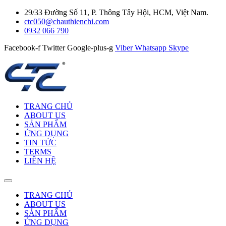
29/33 Đường Số 11, P. Thông Tây Hội, HCM, Việt Nam.
ctc050@chauthienchi.com
0932 066 790
Facebook-f
Twitter
Google-plus-g
Viber
Whatsapp
Skype
TRANG CHỦ
ABOUT US
SẢN PHẨM
ỨNG DỤNG
TIN TỨC
TERMS
LIÊN HỆ
TRANG CHỦ
ABOUT US
SẢN PHẨM
ỨNG DỤNG