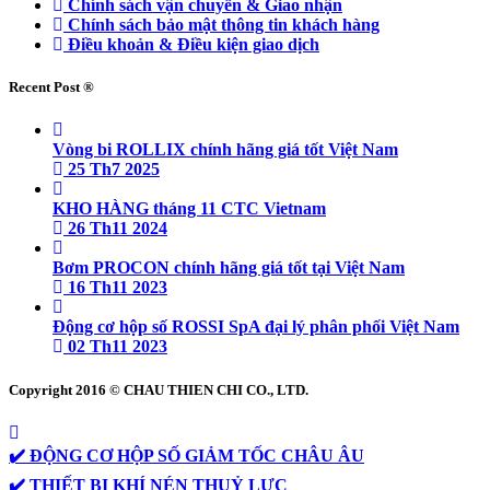
Chính sách vận chuyển & Giao nhận
Chính sách bảo mật thông tin khách hàng
Điều khoản & Điều kiện giao dịch
Recent Post ®
Vòng bi ROLLIX chính hãng giá tốt Việt Nam
25 Th7 2025
KHO HÀNG tháng 11 CTC Vietnam
26 Th11 2024
Bơm PROCON chính hãng giá tốt tại Việt Nam
16 Th11 2023
Động cơ hộp số ROSSI SpA đại lý phân phối Việt Nam
02 Th11 2023
Copyright 2016 © CHAU THIEN CHI CO., LTD.
✔️ ĐỘNG CƠ HỘP SỐ GIẢM TỐC CHÂU ÂU
✔️ THIẾT BỊ KHÍ NÉN THUỶ LỰC