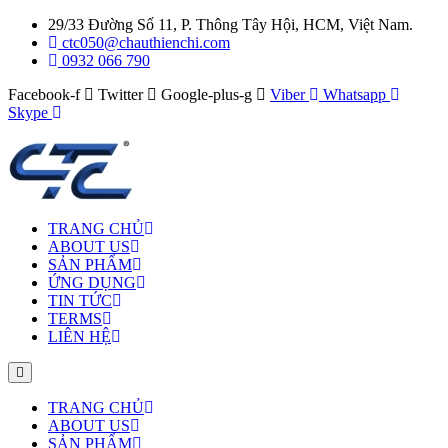
29/33 Đường Số 11, P. Thông Tây Hội, HCM, Việt Nam.
ctc050@chauthienchi.com
0932 066 790
Facebook-f
Twitter
Google-plus-g
Viber
Whatsapp
Skype
TRANG CHỦ
ABOUT US
SẢN PHẨM
ỨNG DỤNG
TIN TỨC
TERMS
LIÊN HỆ
TRANG CHỦ
ABOUT US
SẢN PHẨM