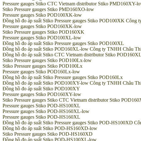
Pressure gauges Stiko CTC Vietnam distributor Stiko PMD160XY-l
Stiko Pressure gauges Stiko PMD160XO-low
Pressure gauges Stiko POD100XK-low
Đồng hồ đo áp suất Stiko Pressure gauges Stiko POD100XK Công ty
Pressure gauges Stiko POD160XK-low
Stiko Pressure gauges Stiko POD160XK
Pressure gauges Stiko POD100XL-low
Đồng hồ đo áp suất Stiko Pressure gauges Stiko POD100XL
Đồng hồ đo áp suất Stiko POD160XL-low Công ty TNHH Châu Thiên 
Đồng hồ đo áp suất Stiko CTC Vietnam distributor Stiko POD160X
Stiko Pressure gauges Stiko POD100Lx-low
Stiko Pressure gauges Stiko POD100Lx
Pressure gauges Stiko POD160Lx-low
Đồng hồ đo áp suất Stiko Pressure gauges Stiko POD160Lx
Đồng hồ đo áp suất Stiko POD100XY-low Công ty TNHH Châu Thiên 
Đồng hồ đo áp suất Stiko POD100XY
Pressure gauges Stiko POD160XY-low
Stiko Pressure gauges Stiko CTC Vietnam distributor Stiko POD16
Pressure gauges Stiko POD-HS100XL
Pressure gauges Stiko POD-HS160XL-low
Pressure gauges Stiko POD-HS160XL
Đồng hồ đo áp suất Stiko Pressure gauges Stiko POD-HS100XD Công
Đồng hồ đo áp suất Stiko POD-HS160XD-low
Stiko Pressure gauges Stiko POD-HS160XD
Đồng hồ đo áp suất Stiko POD-HS100XL-low