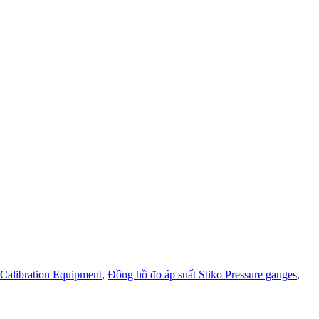
 Calibration Equipment
,
Đồng hồ đo áp suất Stiko Pressure gauges
,