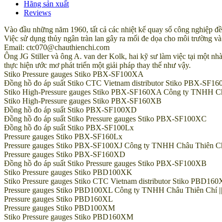
Hãng sản xuất
Reviews
Vào đầu những năm 1960, tất cả các nhiệt kế quay số công nghiệp đ
Việc sử dụng thủy ngân tràn lan gây ra mối đe dọa cho môi trường và
Email: ctc070@chauthienchi.com
Ông JG Stiller và ông A. van der Kolk, hai kỹ sư làm việc tại một nhà
thực hiện ước mơ phát triển một giải pháp thay thế như vậy.
Stiko Pressure gauges Stiko PBX-SF100XA
Đồng hồ đo áp suất Stiko CTC Vietnam distributor Stiko PBX-SF1
Stiko High-Pressure gauges Stiko PBX-SF160XA Công ty TNHH Châu 
Stiko High-Pressure gauges Stiko PBX-SF160XB
Đồng hồ đo áp suất Stiko PBX-SF100XD
Đồng hồ đo áp suất Stiko Pressure gauges Stiko PBX-SF100XC
Đồng hồ đo áp suất Stiko PBX-SF100Lx
Pressure gauges Stiko PBX-SF160Lx
Pressure gauges Stiko PBX-SF100XJ Công ty TNHH Châu Thiên Chí |
Pressure gauges Stiko PBX-SF160XD
Đồng hồ đo áp suất Stiko Pressure gauges Stiko PBX-SF100XB
Stiko Pressure gauges Stiko PBD100XK
Stiko Pressure gauges Stiko CTC Vietnam distributor Stiko PBD16
Pressure gauges Stiko PBD100XL Công ty TNHH Châu Thiên Chí || H
Pressure gauges Stiko PBD160XL
Pressure gauges Stiko PBD100XM
Stiko Pressure gauges Stiko PBD160XM