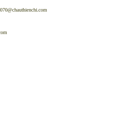
tc070@chauthienchi.com
.com