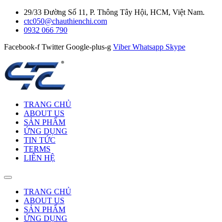
29/33 Đường Số 11, P. Thông Tây Hội, HCM, Việt Nam.
ctc050@chauthienchi.com
0932 066 790
Facebook-f
Twitter
Google-plus-g
Viber
Whatsapp
Skype
TRANG CHỦ
ABOUT US
SẢN PHẨM
ỨNG DỤNG
TIN TỨC
TERMS
LIÊN HỆ
TRANG CHỦ
ABOUT US
SẢN PHẨM
ỨNG DỤNG