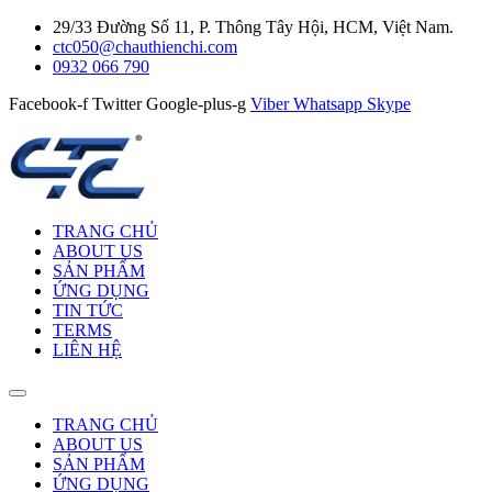
29/33 Đường Số 11, P. Thông Tây Hội, HCM, Việt Nam.
ctc050@chauthienchi.com
0932 066 790
Facebook-f
Twitter
Google-plus-g
Viber
Whatsapp
Skype
TRANG CHỦ
ABOUT US
SẢN PHẨM
ỨNG DỤNG
TIN TỨC
TERMS
LIÊN HỆ
TRANG CHỦ
ABOUT US
SẢN PHẨM
ỨNG DỤNG