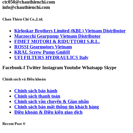
ctc050@chauthienchi.com
info@chauthienchi.com
Chau Thien Chi Co.,Ltd.
Kirloskar Brothers Limited (KBL) Vietnam Distributor
Marzocchi Gearpump Vietnam Distributor
FIMET MOTORI & RIDUTTORI S.R.L.
ROSSI Gearmotors Vietnam
KRAL Screw Pump GmbH
UFI FILTERS HYDRAULICS Italy
Facebook-f
Twitter
Instagram
Youtube
Whatsapp
Skype
Chính sách và Điều khoản
Chính sách bảo hành
Chính sách thanh toán
Chính sách vận chuyển & Giao nhận
Chính sách bảo mật thông tin khách hàng
Điều khoản & Điều kiện giao dịch
Recent Post ®