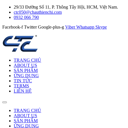
29/33 Đường Số 11, P. Thông Tây Hội, HCM, Việt Nam.
ctc050@chauthienchi.com
0932 066 790
Facebook-f
Twitter
Google-plus-g
Viber
Whatsapp
Skype
TRANG CHỦ
ABOUT US
SẢN PHẨM
ỨNG DỤNG
TIN TỨC
TERMS
LIÊN HỆ
TRANG CHỦ
ABOUT US
SẢN PHẨM
ỨNG DỤNG