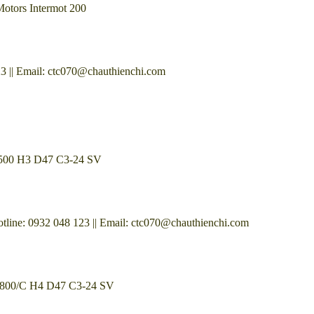
Motors Intermot 200
3 || Email: ctc070@chauthienchi.com
C 500 H3 D47 C3-24 SV
ine: 0932 048 123 || Email: ctc070@chauthienchi.com
AC 800/C H4 D47 C3-24 SV