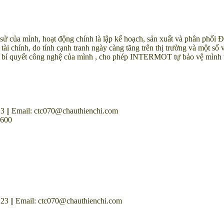
của mình, hoạt động chính là lập kế hoạch, sản xuất và phân phối Độn
ài chính, do tính cạnh tranh ngày càng tăng trên thị trường và một s
h và bí quyết công nghệ của mình , cho phép INTERMOT tự bảo vệ mình 
3 || Email: ctc070@chauthienchi.com
 600
23 || Email: ctc070@chauthienchi.com