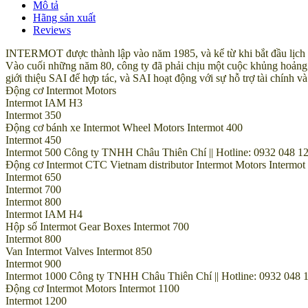
Mô tả
Hãng sản xuất
Reviews
INTERMOT được thành lập vào năm 1985, và kể từ khi bắt đầu lịch sử 
Vào cuối những năm 80, công ty đã phải chịu một cuộc khủng hoảng t
giới thiệu SAI để hợp tác, và SAI hoạt động với sự hỗ trợ tài chín
Động cơ Intermot Motors
Intermot IAM H3
Intermot 350
Động cơ bánh xe Intermot Wheel Motors Intermot 400
Intermot 450
Intermot 500 Công ty TNHH Châu Thiên Chí || Hotline: 0932 048 12
Động cơ Intermot CTC Vietnam distributor Intermot Motors Intermot
Intermot 650
Intermot 700
Intermot 800
Intermot IAM H4
Hộp số Intermot Gear Boxes Intermot 700
Intermot 800
Van Intermot Valves Intermot 850
Intermot 900
Intermot 1000 Công ty TNHH Châu Thiên Chí || Hotline: 0932 048 1
Động cơ Intermot Motors Intermot 1100
Intermot 1200