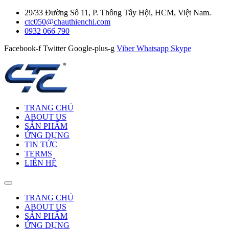
29/33 Đường Số 11, P. Thông Tây Hội, HCM, Việt Nam.
ctc050@chauthienchi.com
0932 066 790
Facebook-f
Twitter
Google-plus-g
Viber
Whatsapp
Skype
TRANG CHỦ
ABOUT US
SẢN PHẨM
ỨNG DỤNG
TIN TỨC
TERMS
LIÊN HỆ
TRANG CHỦ
ABOUT US
SẢN PHẨM
ỨNG DỤNG