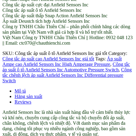
Công tắc áp suất cực đại Anfield Sensors Inc
Công tắc áp suất ô tô Anfield Sensors Inc
Công tắc áp suất thấp Snap Action Anfield Sensors Inc
Áp suất Deustch tích hợp Anfield Sensors Inc
Công ty TNHH Châu Thiên Chí – phân phối chính hãng các dòng
sản phẩm tại Việt Nam với giá cả hợp lí và hổ trợ tốt nhất.
Việt Nam Công ty TNHH Châu Thiên Chí || Hotline: 0932 048 123
|| Email: ctc070@chauthienchi.com
SKU:
Công tắc áp suất ô tô Anfield Sensors Inc giá tốt
Category:
Công tắc áp suất cao Anfield Sensors Inc giá tốt
Tags:
Áp suất
Ampe cao Anfield Sensors Inc High Amperage Pressure
,
Công tắc
áp suất ô tô Anfield Sensors Inc Automotive Pressure Switch
,
Công
tắc chênh lệch áp suất Anfield Sensors Inc Differential pressure
Switch
Mô tả
Hãng sản xuất
Reviews
Anfield Sensors Inc là nhà sản xuất hàng đầu về cảm biến thủy lực
và khí nén, chuyên cung cấp công tắc và bộ chuyển đổi áp suất,
chân không, chênh lệch và nhiệt độ. Với danh mục sản phẩm đa
dạng, chúng tôi phục vụ nhiều ngành công nghiệp, bao gồm sản
xuất, di động, dịch vụ thực phẩm, y tế và quân sự.