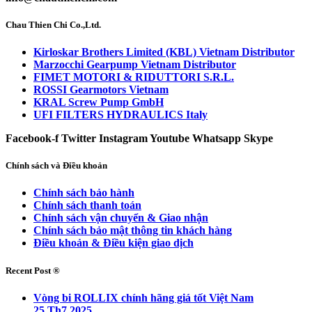
Chau Thien Chi Co.,Ltd.
Kirloskar Brothers Limited (KBL) Vietnam Distributor
Marzocchi Gearpump Vietnam Distributor
FIMET MOTORI & RIDUTTORI S.R.L.
ROSSI Gearmotors Vietnam
KRAL Screw Pump GmbH
UFI FILTERS HYDRAULICS Italy
Facebook-f
Twitter
Instagram
Youtube
Whatsapp
Skype
Chính sách và Điều khoản
Chính sách bảo hành
Chính sách thanh toán
Chính sách vận chuyển & Giao nhận
Chính sách bảo mật thông tin khách hàng
Điều khoản & Điều kiện giao dịch
Recent Post ®
Vòng bi ROLLIX chính hãng giá tốt Việt Nam
25 Th7 2025