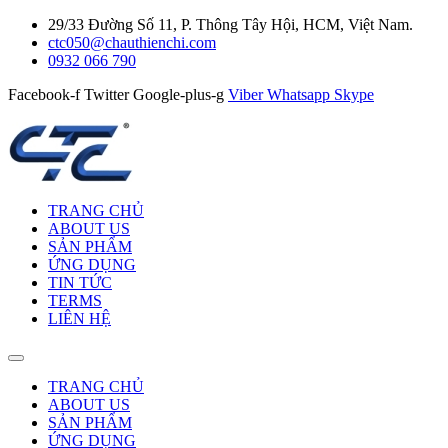
29/33 Đường Số 11, P. Thông Tây Hội, HCM, Việt Nam.
ctc050@chauthienchi.com
0932 066 790
Facebook-f
Twitter
Google-plus-g
Viber
Whatsapp
Skype
TRANG CHỦ
ABOUT US
SẢN PHẨM
ỨNG DỤNG
TIN TỨC
TERMS
LIÊN HỆ
TRANG CHỦ
ABOUT US
SẢN PHẨM
ỨNG DỤNG