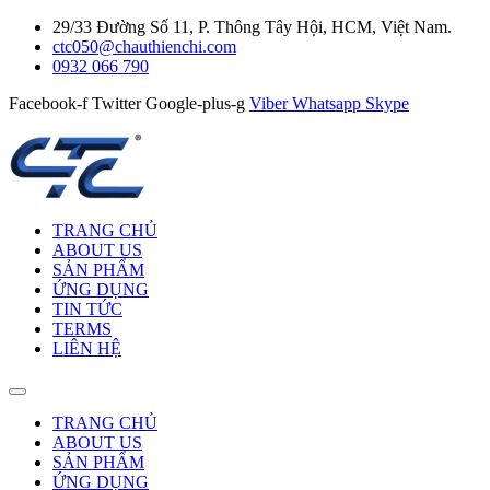
29/33 Đường Số 11, P. Thông Tây Hội, HCM, Việt Nam.
ctc050@chauthienchi.com
0932 066 790
Facebook-f
Twitter
Google-plus-g
Viber
Whatsapp
Skype
TRANG CHỦ
ABOUT US
SẢN PHẨM
ỨNG DỤNG
TIN TỨC
TERMS
LIÊN HỆ
TRANG CHỦ
ABOUT US
SẢN PHẨM
ỨNG DỤNG