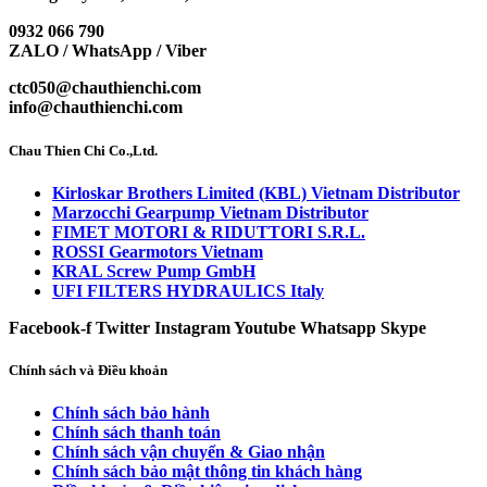
0932 066 790
ZALO / WhatsApp / Viber
ctc050@chauthienchi.com
info@chauthienchi.com
Chau Thien Chi Co.,Ltd.
Kirloskar Brothers Limited (KBL) Vietnam Distributor
Marzocchi Gearpump Vietnam Distributor
FIMET MOTORI & RIDUTTORI S.R.L.
ROSSI Gearmotors Vietnam
KRAL Screw Pump GmbH
UFI FILTERS HYDRAULICS Italy
Facebook-f
Twitter
Instagram
Youtube
Whatsapp
Skype
Chính sách và Điều khoản
Chính sách bảo hành
Chính sách thanh toán
Chính sách vận chuyển & Giao nhận
Chính sách bảo mật thông tin khách hàng