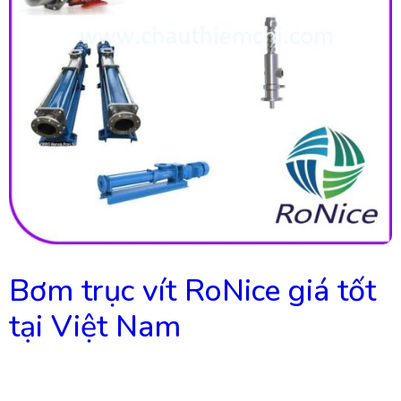
Bơm trục vít RoNice giá tốt
tại Việt Nam
$
666.00
$
425.00
(Giá tham khảo)