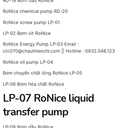
RD-19 Bơm dầu RoNice
RoNice chemical pump RD-20
RoNice screw pump LP-01
LP-02 Bơm vít RoNice
RoNice Energy Pump LP-03 Email :
ctc070@chauthienchi.com || Hotline : 0932.048.123
RoNice oil pump LP-04
Bơm chuyển chất lỏng RoNice LP-05
LP-06 Bơm hóa chất RoNice
LP-07 RoNice liquid
transfer pump
LP-08 Bơm dầu RoNice