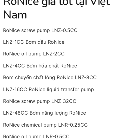
RoNice giá tốt tại Việt
Nam
RoNice screw pump LNZ-0.5CC
LNZ-1CC Bơm dầu RoNice
RoNice oil pump LNZ-2CC
LNZ-4CC Bơm hóa chất RoNice
Bơm chuyển chất lỏng RoNice LNZ-8CC
LNZ-16CC RoNice liquid transfer pump
RoNice screw pump LNZ-32CC
LNZ-48CC Bơm năng lượng RoNice
RoNice chemical pump LNR-0.25CC
RoNice oil pump LNR-0.5CC