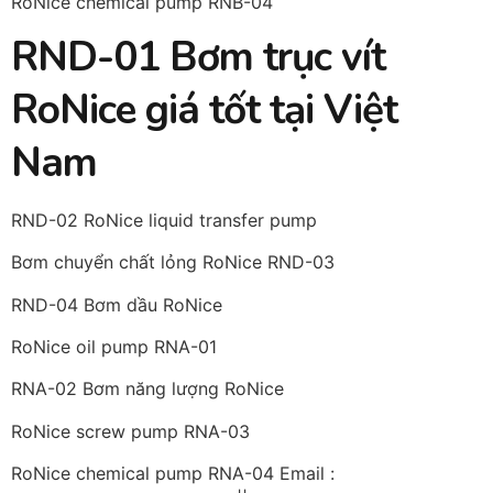
RoNice chemical pump RNB-04
RND-01 Bơm trục vít
RoNice giá tốt tại Việt
Nam
RND-02 RoNice liquid transfer pump
Bơm chuyển chất lỏng RoNice RND-03
RND-04 Bơm dầu RoNice
RoNice oil pump RNA-01
RNA-02 Bơm năng lượng RoNice
RoNice screw pump RNA-03
RoNice chemical pump RNA-04 Email :