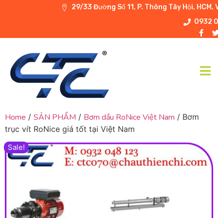
29/33 Đường Số 11, P. Thông Tây Hội, HCM, 
0932 
Home
/
SẢN PHẨM
/
Bơm dầu RoNice Việt Nam
/ Bơm
trục vít RoNice giá tốt tại Việt Nam
Sale!