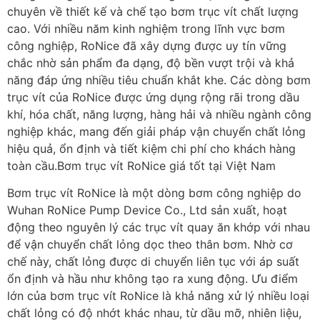
chuyên về thiết kế và chế tạo bơm trục vít chất lượng
cao. Với nhiều năm kinh nghiệm trong lĩnh vực bơm
công nghiệp, RoNice đã xây dựng được uy tín vững
chắc nhờ sản phẩm đa dạng, độ bền vượt trội và khả
năng đáp ứng nhiều tiêu chuẩn khắt khe. Các dòng bơm
trục vít của RoNice được ứng dụng rộng rãi trong dầu
khí, hóa chất, năng lượng, hàng hải và nhiều ngành công
nghiệp khác, mang đến giải pháp vận chuyển chất lỏng
hiệu quả, ổn định và tiết kiệm chi phí cho khách hàng
toàn cầu.Bơm trục vít RoNice giá tốt tại Việt Nam
Bơm trục vít RoNice là một dòng bơm công nghiệp do
Wuhan RoNice Pump Device Co., Ltd sản xuất, hoạt
động theo nguyên lý các trục vít quay ăn khớp với nhau
để vận chuyển chất lỏng dọc theo thân bơm. Nhờ cơ
chế này, chất lỏng được di chuyển liên tục với áp suất
ổn định và hầu như không tạo ra xung động. Ưu điểm
lớn của bơm trục vít RoNice là khả năng xử lý nhiều loại
chất lỏng có độ nhớt khác nhau, từ dầu mỡ, nhiên liệu,