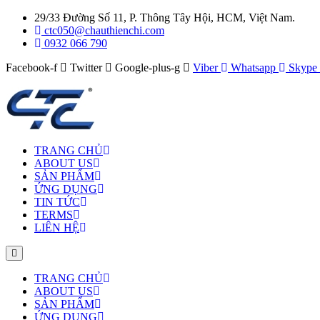
29/33 Đường Số 11, P. Thông Tây Hội, HCM, Việt Nam.
ctc050@chauthienchi.com
0932 066 790
Facebook-f
Twitter
Google-plus-g
Viber
Whatsapp
Skype
TRANG CHỦ
ABOUT US
SẢN PHẨM
ỨNG DỤNG
TIN TỨC
TERMS
LIÊN HỆ
TRANG CHỦ
ABOUT US
SẢN PHẨM
ỨNG DỤNG