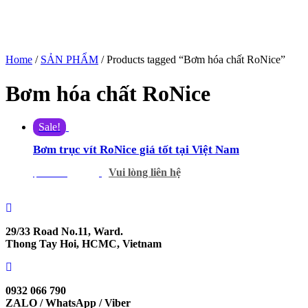
Home
/
SẢN PHẨM
/ Products tagged “Bơm hóa chất RoNice”
Bơm hóa chất RoNice
Sale!
Bơm trục vít RoNice giá tốt tại Việt Nam
Vui lòng liên hệ
$
666.00
$
425.00
29/33 Road No.11, Ward.
Thong Tay Hoi, HCMC, Vietnam
0932 066 790
ZALO / WhatsApp / Viber