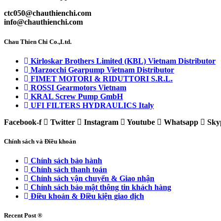
ctc050@chauthienchi.com
info@chauthienchi.com
Chau Thien Chi Co.,Ltd.
Kirloskar Brothers Limited (KBL) Vietnam Distributor
Marzocchi Gearpump Vietnam Distributor
FIMET MOTORI & RIDUTTORI S.R.L.
ROSSI Gearmotors Vietnam
KRAL Screw Pump GmbH
UFI FILTERS HYDRAULICS Italy
Facebook-f
Twitter
Instagram
Youtube
Whatsapp
Sky
Chính sách và Điều khoản
Chính sách bảo hành
Chính sách thanh toán
Chính sách vận chuyển & Giao nhận
Chính sách bảo mật thông tin khách hàng
Điều khoản & Điều kiện giao dịch
Recent Post ®