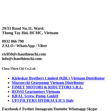
29/33 Road No.11, Ward.
Thong Tay Hoi, HCMC, Vietnam
0932 066 790
ZALO / WhatsApp / Viber
ctc050@chauthienchi.com
info@chauthienchi.com
Chau Thien Chi Co.,Ltd.
Kirloskar Brothers Limited (KBL) Vietnam Distributor
Marzocchi Gearpump Vietnam Distributor
FIMET MOTORI & RIDUTTORI S.R.L.
ROSSI Gearmotors Vietnam
KRAL Screw Pump GmbH
UFI FILTERS HYDRAULICS Italy
Facebook-f
Twitter
Instagram
Youtube
Whatsapp
Skype