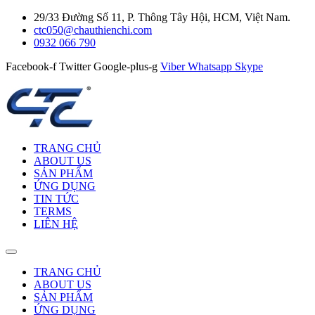
29/33 Đường Số 11, P. Thông Tây Hội, HCM, Việt Nam.
ctc050@chauthienchi.com
0932 066 790
Facebook-f
Twitter
Google-plus-g
Viber
Whatsapp
Skype
TRANG CHỦ
ABOUT US
SẢN PHẨM
ỨNG DỤNG
TIN TỨC
TERMS
LIÊN HỆ
TRANG CHỦ
ABOUT US
SẢN PHẨM
ỨNG DỤNG