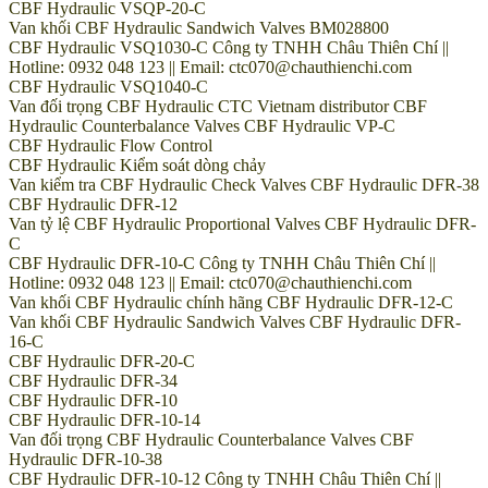
CBF Hydraulic VSQP-20-C
Van khối CBF Hydraulic Sandwich Valves BM028800
CBF Hydraulic VSQ1030-C Công ty TNHH Châu Thiên Chí ||
Hotline: 0932 048 123 || Email: ctc070@chauthienchi.com
CBF Hydraulic VSQ1040-C
Van đối trọng CBF Hydraulic CTC Vietnam distributor CBF
Hydraulic Counterbalance Valves CBF Hydraulic VP-C
CBF Hydraulic Flow Control
CBF Hydraulic Kiểm soát dòng chảy
Van kiểm tra CBF Hydraulic Check Valves CBF Hydraulic DFR-38
CBF Hydraulic DFR-12
Van tỷ lệ CBF Hydraulic Proportional Valves CBF Hydraulic DFR-
C
CBF Hydraulic DFR-10-C Công ty TNHH Châu Thiên Chí ||
Hotline: 0932 048 123 || Email: ctc070@chauthienchi.com
Van khối CBF Hydraulic chính hãng CBF Hydraulic DFR-12-C
Van khối CBF Hydraulic Sandwich Valves CBF Hydraulic DFR-
16-C
CBF Hydraulic DFR-20-C
CBF Hydraulic DFR-34
CBF Hydraulic DFR-10
CBF Hydraulic DFR-10-14
Van đối trọng CBF Hydraulic Counterbalance Valves CBF
Hydraulic DFR-10-38
CBF Hydraulic DFR-10-12 Công ty TNHH Châu Thiên Chí ||