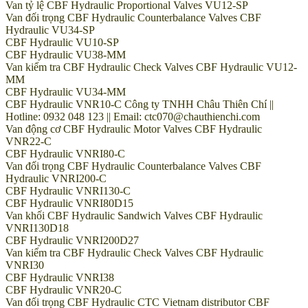
Van tỷ lệ CBF Hydraulic Proportional Valves VU12-SP
Van đối trọng CBF Hydraulic Counterbalance Valves CBF
Hydraulic VU34-SP
CBF Hydraulic VU10-SP
CBF Hydraulic VU38-MM
Van kiểm tra CBF Hydraulic Check Valves CBF Hydraulic VU12-
MM
CBF Hydraulic VU34-MM
CBF Hydraulic VNR10-C Công ty TNHH Châu Thiên Chí ||
Hotline: 0932 048 123 || Email: ctc070@chauthienchi.com
Van động cơ CBF Hydraulic Motor Valves CBF Hydraulic
VNR22-C
CBF Hydraulic VNRI80-C
Van đối trọng CBF Hydraulic Counterbalance Valves CBF
Hydraulic VNRI200-C
CBF Hydraulic VNRI130-C
CBF Hydraulic VNRI80D15
Van khối CBF Hydraulic Sandwich Valves CBF Hydraulic
VNRI130D18
CBF Hydraulic VNRI200D27
Van kiểm tra CBF Hydraulic Check Valves CBF Hydraulic
VNRI30
CBF Hydraulic VNRI38
CBF Hydraulic VNR20-C
Van đối trọng CBF Hydraulic CTC Vietnam distributor CBF