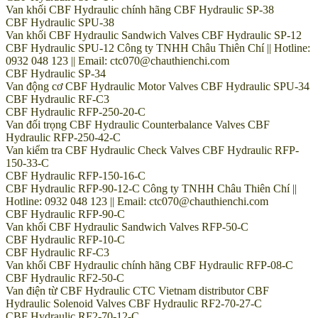
Van khối CBF Hydraulic chính hãng CBF Hydraulic SP-38
CBF Hydraulic SPU-38
Van khối CBF Hydraulic Sandwich Valves CBF Hydraulic SP-12
CBF Hydraulic SPU-12 Công ty TNHH Châu Thiên Chí || Hotline:
0932 048 123 || Email: ctc070@chauthienchi.com
CBF Hydraulic SP-34
Van động cơ CBF Hydraulic Motor Valves CBF Hydraulic SPU-34
CBF Hydraulic RF-C3
CBF Hydraulic RFP-250-20-C
Van đối trọng CBF Hydraulic Counterbalance Valves CBF
Hydraulic RFP-250-42-C
Van kiểm tra CBF Hydraulic Check Valves CBF Hydraulic RFP-
150-33-C
CBF Hydraulic RFP-150-16-C
CBF Hydraulic RFP-90-12-C Công ty TNHH Châu Thiên Chí ||
Hotline: 0932 048 123 || Email: ctc070@chauthienchi.com
CBF Hydraulic RFP-90-C
Van khối CBF Hydraulic Sandwich Valves RFP-50-C
CBF Hydraulic RFP-10-C
CBF Hydraulic RF-C3
Van khối CBF Hydraulic chính hãng CBF Hydraulic RFP-08-C
CBF Hydraulic RF2-50-C
Van điện từ CBF Hydraulic CTC Vietnam distributor CBF
Hydraulic Solenoid Valves CBF Hydraulic RF2-70-27-C
CBF Hydraulic RF2-70-12-C