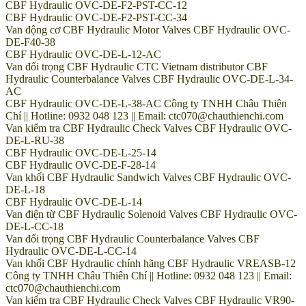
CBF Hydraulic OVC-DE-F2-PST-CC-12
CBF Hydraulic OVC-DE-F2-PST-CC-34
Van động cơ CBF Hydraulic Motor Valves CBF Hydraulic OVC-
DE-F40-38
CBF Hydraulic OVC-DE-L-12-AC
Van đối trọng CBF Hydraulic CTC Vietnam distributor CBF
Hydraulic Counterbalance Valves CBF Hydraulic OVC-DE-L-34-
AC
CBF Hydraulic OVC-DE-L-38-AC Công ty TNHH Châu Thiên
Chí || Hotline: 0932 048 123 || Email: ctc070@chauthienchi.com
Van kiểm tra CBF Hydraulic Check Valves CBF Hydraulic OVC-
DE-L-RU-38
CBF Hydraulic OVC-DE-L-25-14
CBF Hydraulic OVC-DE-F-28-14
Van khối CBF Hydraulic Sandwich Valves CBF Hydraulic OVC-
DE-L-18
CBF Hydraulic OVC-DE-L-14
Van điện từ CBF Hydraulic Solenoid Valves CBF Hydraulic OVC-
DE-L-CC-18
Van đối trọng CBF Hydraulic Counterbalance Valves CBF
Hydraulic OVC-DE-L-CC-14
Van khối CBF Hydraulic chính hãng CBF Hydraulic VREASB-12
Công ty TNHH Châu Thiên Chí || Hotline: 0932 048 123 || Email:
ctc070@chauthienchi.com
Van kiểm tra CBF Hydraulic Check Valves CBF Hydraulic VR90-