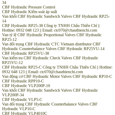
34
CBF Hydraulic Pressure Control
CBF Hydraulic Kiểm soát áp suất
Van khối CBF Hydraulic Sandwich Valves CBF Hydraulic RP25-
14
CBF Hydraulic RP25-38 Công ty TNHH Châu Thiên Chí ||
Hotline: 0932 048 123 || Email: ctc070@chauthienchi.com
Van tỷ lệ CBF Hydraulic Proportional Valves CBF Hydraulic
RP25-12
Van đối trọng CBF Hydraulic CTC Vietnam distributor CBF
Hydraulic Counterbalance Valves CBF Hydraulic RP25VU-14
CBF Hydraulic RP25VU-38
Van kiểm tra CBF Hydraulic Check Valves CBF Hydraulic
RP25VU-12
CBF Hydraulic RP25-C Công ty TNHH Châu Thiên Chí || Hotline:
0932 048 123 || Email: ctc070@chauthienchi.com
Van động cơ CBF Hydraulic Motor Valves CBF Hydraulic RP10-C
CBF Hydraulic RPP10-C
CBF Hydraulic VLP200P-10
Van khối CBF Hydraulic Sandwich Valves CBF Hydraulic
VLP200P-34
CBF Hydraulic VLP5-C
Van đối trọng CBF Hydraulic Counterbalance Valves CBF
Hydraulic VLP10-C
CBF Hydraulic VLP4010C