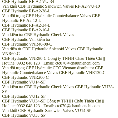
CBF Hydraulic RF-A2-VU-34
Van khối CBF Hydraulic Sandwich Valves RF-A2-VU-10
CBF Hydraulic RF-A2-38-L
Van đối trọng CBF Hydraulic Counterbalance Valves CBF
Hydraulic RF-A2-12-L
CBF Hydraulic RF-A2-34-L
CBF Hydraulic RF-A2-10-L
Van kiểm tra CBF Hydraulic Check Valves
CBF Hydraulic Van kiểm tra
CBF Hydraulic VNR40-08-C
Van điện từ CBF Hydraulic Solenoid Valves CBF Hydraulic
VNR60-C
CBF Hydraulic VNR80-C Công ty TNHH Châu Thiên Chí ||
Hotline: 0932 048 123 || Email: ctc070@chauthienchi.com
Van đối trọng CBF Hydraulic CTC Vietnam distributor CBF
Hydraulic Counterbalance Valves CBF Hydraulic VNR130-C
CBF Hydraulic VNR200-C
CBF Hydraulic VU14-SF
Van kiểm tra CBF Hydraulic Check Valves CBF Hydraulic VU38-
SF
CBF Hydraulic VU12-SF
CBF Hydraulic VU34-SF Công ty TNHH Châu Thiên Chí ||
Hotline: 0932 048 123 || Email: ctc070@chauthienchi.com
Van khối CBF Hydraulic Sandwich Valves VU14-SP
CBF Hydraulic VU38-SP