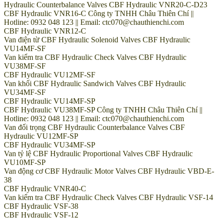
Hydraulic Counterbalance Valves CBF Hydraulic VNR20-C-D23
CBF Hydraulic VNR16-C Công ty TNHH Châu Thiên Chí ||
Hotline: 0932 048 123 || Email: ctc070@chauthienchi.com
CBF Hydraulic VNR12-C
Van điện từ CBF Hydraulic Solenoid Valves CBF Hydraulic
VU14MF-SF
Van kiểm tra CBF Hydraulic Check Valves CBF Hydraulic
VU38MF-SF
CBF Hydraulic VU12MF-SF
Van khối CBF Hydraulic Sandwich Valves CBF Hydraulic
VU34MF-SF
CBF Hydraulic VU14MF-SP
CBF Hydraulic VU38MF-SP Công ty TNHH Châu Thiên Chí ||
Hotline: 0932 048 123 || Email: ctc070@chauthienchi.com
Van đối trọng CBF Hydraulic Counterbalance Valves CBF
Hydraulic VU12MF-SP
CBF Hydraulic VU34MF-SP
Van tỷ lệ CBF Hydraulic Proportional Valves CBF Hydraulic
VU10MF-SP
Van động cơ CBF Hydraulic Motor Valves CBF Hydraulic VBD-E-
38
CBF Hydraulic VNR40-C
Van kiểm tra CBF Hydraulic Check Valves CBF Hydraulic VSF-14
CBF Hydraulic VSF-38
CBF Hydraulic VSF-12