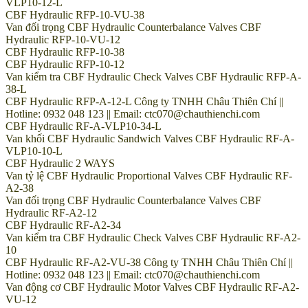
VLP10-12-L
CBF Hydraulic RFP-10-VU-38
Van đối trọng CBF Hydraulic Counterbalance Valves CBF
Hydraulic RFP-10-VU-12
CBF Hydraulic RFP-10-38
CBF Hydraulic RFP-10-12
Van kiểm tra CBF Hydraulic Check Valves CBF Hydraulic RFP-A-
38-L
CBF Hydraulic RFP-A-12-L Công ty TNHH Châu Thiên Chí ||
Hotline: 0932 048 123 || Email: ctc070@chauthienchi.com
CBF Hydraulic RF-A-VLP10-34-L
Van khối CBF Hydraulic Sandwich Valves CBF Hydraulic RF-A-
VLP10-10-L
CBF Hydraulic 2 WAYS
Van tỷ lệ CBF Hydraulic Proportional Valves CBF Hydraulic RF-
A2-38
Van đối trọng CBF Hydraulic Counterbalance Valves CBF
Hydraulic RF-A2-12
CBF Hydraulic RF-A2-34
Van kiểm tra CBF Hydraulic Check Valves CBF Hydraulic RF-A2-
10
CBF Hydraulic RF-A2-VU-38 Công ty TNHH Châu Thiên Chí ||
Hotline: 0932 048 123 || Email: ctc070@chauthienchi.com
Van động cơ CBF Hydraulic Motor Valves CBF Hydraulic RF-A2-
VU-12