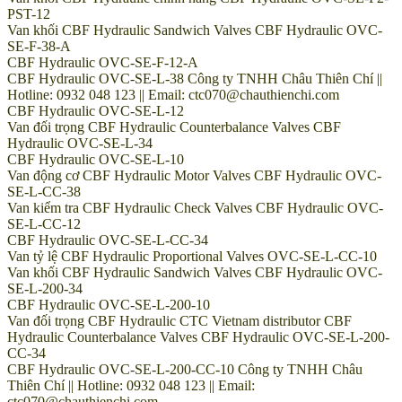
PST-12
Van khối CBF Hydraulic Sandwich Valves CBF Hydraulic OVC-
SE-F-38-A
CBF Hydraulic OVC-SE-F-12-A
CBF Hydraulic OVC-SE-L-38 Công ty TNHH Châu Thiên Chí ||
Hotline: 0932 048 123 || Email: ctc070@chauthienchi.com
CBF Hydraulic OVC-SE-L-12
Van đối trọng CBF Hydraulic Counterbalance Valves CBF
Hydraulic OVC-SE-L-34
CBF Hydraulic OVC-SE-L-10
Van động cơ CBF Hydraulic Motor Valves CBF Hydraulic OVC-
SE-L-CC-38
Van kiểm tra CBF Hydraulic Check Valves CBF Hydraulic OVC-
SE-L-CC-12
CBF Hydraulic OVC-SE-L-CC-34
Van tỷ lệ CBF Hydraulic Proportional Valves OVC-SE-L-CC-10
Van khối CBF Hydraulic Sandwich Valves CBF Hydraulic OVC-
SE-L-200-34
CBF Hydraulic OVC-SE-L-200-10
Van đối trọng CBF Hydraulic CTC Vietnam distributor CBF
Hydraulic Counterbalance Valves CBF Hydraulic OVC-SE-L-200-
CC-34
CBF Hydraulic OVC-SE-L-200-CC-10 Công ty TNHH Châu
Thiên Chí || Hotline: 0932 048 123 || Email:
ctc070@chauthienchi.com