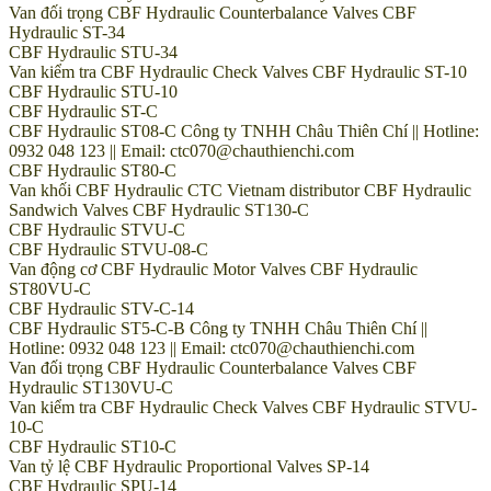
Van đối trọng CBF Hydraulic Counterbalance Valves CBF
Hydraulic ST-34
CBF Hydraulic STU-34
Van kiểm tra CBF Hydraulic Check Valves CBF Hydraulic ST-10
CBF Hydraulic STU-10
CBF Hydraulic ST-C
CBF Hydraulic ST08-C Công ty TNHH Châu Thiên Chí || Hotline:
0932 048 123 || Email: ctc070@chauthienchi.com
CBF Hydraulic ST80-C
Van khối CBF Hydraulic CTC Vietnam distributor CBF Hydraulic
Sandwich Valves CBF Hydraulic ST130-C
CBF Hydraulic STVU-C
CBF Hydraulic STVU-08-C
Van động cơ CBF Hydraulic Motor Valves CBF Hydraulic
ST80VU-C
CBF Hydraulic STV-C-14
CBF Hydraulic ST5-C-B Công ty TNHH Châu Thiên Chí ||
Hotline: 0932 048 123 || Email: ctc070@chauthienchi.com
Van đối trọng CBF Hydraulic Counterbalance Valves CBF
Hydraulic ST130VU-C
Van kiểm tra CBF Hydraulic Check Valves CBF Hydraulic STVU-
10-C
CBF Hydraulic ST10-C
Van tỷ lệ CBF Hydraulic Proportional Valves SP-14
CBF Hydraulic SPU-14