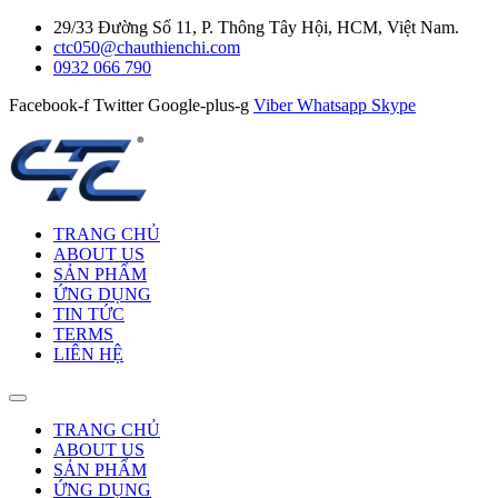
29/33 Đường Số 11, P. Thông Tây Hội, HCM, Việt Nam.
ctc050@chauthienchi.com
0932 066 790
Facebook-f
Twitter
Google-plus-g
Viber
Whatsapp
Skype
TRANG CHỦ
ABOUT US
SẢN PHẨM
ỨNG DỤNG
TIN TỨC
TERMS
LIÊN HỆ
TRANG CHỦ
ABOUT US
SẢN PHẨM
ỨNG DỤNG