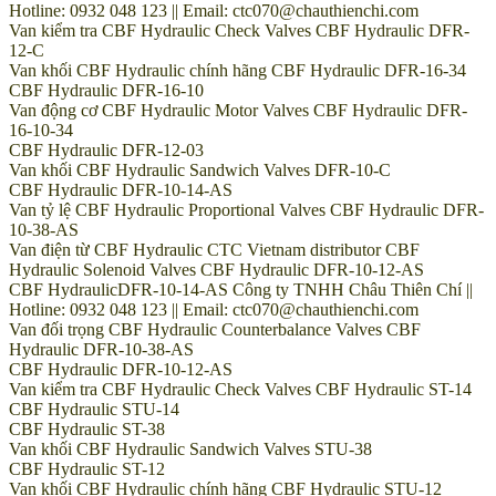
Hotline: 0932 048 123 || Email: ctc070@chauthienchi.com
Van kiểm tra CBF Hydraulic Check Valves CBF Hydraulic DFR-
12-C
Van khối CBF Hydraulic chính hãng CBF Hydraulic DFR-16-34
CBF Hydraulic DFR-16-10
Van động cơ CBF Hydraulic Motor Valves CBF Hydraulic DFR-
16-10-34
CBF Hydraulic DFR-12-03
Van khối CBF Hydraulic Sandwich Valves DFR-10-C
CBF Hydraulic DFR-10-14-AS
Van tỷ lệ CBF Hydraulic Proportional Valves CBF Hydraulic DFR-
10-38-AS
Van điện từ CBF Hydraulic CTC Vietnam distributor CBF
Hydraulic Solenoid Valves CBF Hydraulic DFR-10-12-AS
CBF HydraulicDFR-10-14-AS Công ty TNHH Châu Thiên Chí ||
Hotline: 0932 048 123 || Email: ctc070@chauthienchi.com
Van đối trọng CBF Hydraulic Counterbalance Valves CBF
Hydraulic DFR-10-38-AS
CBF Hydraulic DFR-10-12-AS
Van kiểm tra CBF Hydraulic Check Valves CBF Hydraulic ST-14
CBF Hydraulic STU-14
CBF Hydraulic ST-38
Van khối CBF Hydraulic Sandwich Valves STU-38
CBF Hydraulic ST-12
Van khối CBF Hydraulic chính hãng CBF Hydraulic STU-12