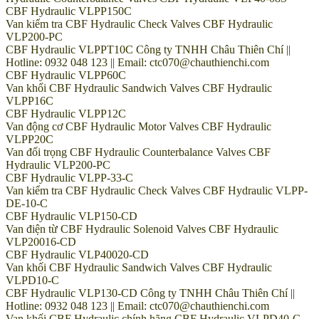
CBF Hydraulic VLPP150C
Van kiểm tra CBF Hydraulic Check Valves CBF Hydraulic
VLP200-PC
CBF Hydraulic VLPPT10C Công ty TNHH Châu Thiên Chí ||
Hotline: 0932 048 123 || Email: ctc070@chauthienchi.com
CBF Hydraulic VLPP60C
Van khối CBF Hydraulic Sandwich Valves CBF Hydraulic
VLPP16C
CBF Hydraulic VLPP12C
Van động cơ CBF Hydraulic Motor Valves CBF Hydraulic
VLPP20C
Van đối trọng CBF Hydraulic Counterbalance Valves CBF
Hydraulic VLP200-PC
CBF Hydraulic VLPP-33-C
Van kiểm tra CBF Hydraulic Check Valves CBF Hydraulic VLPP-
DE-10-C
CBF Hydraulic VLP150-CD
Van điện từ CBF Hydraulic Solenoid Valves CBF Hydraulic
VLP20016-CD
CBF Hydraulic VLP40020-CD
Van khối CBF Hydraulic Sandwich Valves CBF Hydraulic
VLPD10-C
CBF Hydraulic VLP130-CD Công ty TNHH Châu Thiên Chí ||
Hotline: 0932 048 123 || Email: ctc070@chauthienchi.com
Van khối CBF Hydraulic chính hãng CBF Hydraulic VLPD40-C