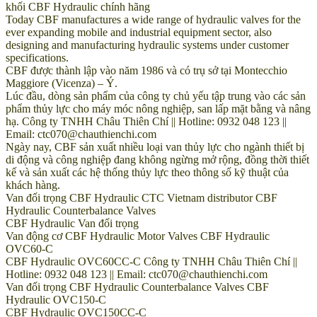
khối CBF Hydraulic chính hãng
Today CBF manufactures a wide range of hydraulic valves for the
ever expanding mobile and industrial equipment sector, also
designing and manufacturing hydraulic systems under customer
specifications.
CBF được thành lập vào năm 1986 và có trụ sở tại Montecchio
Maggiore (Vicenza) – Ý.
Lúc đầu, dòng sản phẩm của công ty chủ yếu tập trung vào các sản
phẩm thủy lực cho máy móc nông nghiệp, san lấp mặt bằng và nâng
hạ. Công ty TNHH Châu Thiên Chí || Hotline: 0932 048 123 ||
Email: ctc070@chauthienchi.com
Ngày nay, CBF sản xuất nhiều loại van thủy lực cho ngành thiết bị
di động và công nghiệp đang không ngừng mở rộng, đồng thời thiết
kế và sản xuất các hệ thống thủy lực theo thông số kỹ thuật của
khách hàng.
Van đối trọng CBF Hydraulic CTC Vietnam distributor CBF
Hydraulic Counterbalance Valves
CBF Hydraulic Van đối trọng
Van động cơ CBF Hydraulic Motor Valves CBF Hydraulic
OVC60-C
CBF Hydraulic OVC60CC-C Công ty TNHH Châu Thiên Chí ||
Hotline: 0932 048 123 || Email: ctc070@chauthienchi.com
Van đối trọng CBF Hydraulic Counterbalance Valves CBF
Hydraulic OVC150-C
CBF Hydraulic OVC150CC-C