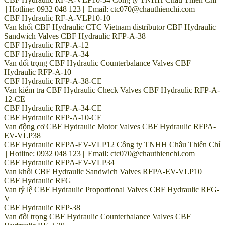
|| Hotline: 0932 048 123 || Email: ctc070@chauthienchi.com
CBF Hydraulic RF-A-VLP10-10
Van khối CBF Hydraulic CTC Vietnam distributor CBF Hydraulic
Sandwich Valves CBF Hydraulic RFP-A-38
CBF Hydraulic RFP-A-12
CBF Hydraulic RFP-A-34
Van đối trọng CBF Hydraulic Counterbalance Valves CBF
Hydraulic RFP-A-10
CBF Hydraulic RFP-A-38-CE
Van kiểm tra CBF Hydraulic Check Valves CBF Hydraulic RFP-A-
12-CE
CBF Hydraulic RFP-A-34-CE
CBF Hydraulic RFP-A-10-CE
Van động cơ CBF Hydraulic Motor Valves CBF Hydraulic RFPA-
EV-VLP38
CBF Hydraulic RFPA-EV-VLP12 Công ty TNHH Châu Thiên Chí
|| Hotline: 0932 048 123 || Email: ctc070@chauthienchi.com
CBF Hydraulic RFPA-EV-VLP34
Van khối CBF Hydraulic Sandwich Valves RFPA-EV-VLP10
CBF Hydraulic RFG
Van tỷ lệ CBF Hydraulic Proportional Valves CBF Hydraulic RFG-
V
CBF Hydraulic RFP-38
Van đối trọng CBF Hydraulic Counterbalance Valves CBF