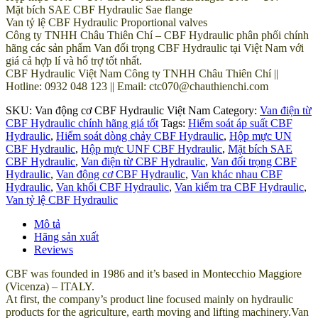
Mặt bích SAE CBF Hydraulic Sae flange
Van tỷ lệ CBF Hydraulic Proportional valves
Công ty TNHH Châu Thiên Chí – CBF Hydraulic phân phối chính
hãng các sản phẩm Van đối trọng CBF Hydraulic tại Việt Nam với
giá cả hợp lí và hổ trợ tốt nhất.
CBF Hydraulic Việt Nam Công ty TNHH Châu Thiên Chí ||
Hotline: 0932 048 123 || Email: ctc070@chauthienchi.com
SKU:
Van động cơ CBF Hydraulic Việt Nam
Category:
Van điện từ
CBF Hydraulic chính hãng giá tốt
Tags:
Hiểm soát áp suất CBF
Hydraulic
,
Hiểm soát dòng chảy CBF Hydraulic
,
Hộp mực UN
CBF Hydraulic
,
Hộp mực UNF CBF Hydraulic
,
Mặt bích SAE
CBF Hydraulic
,
Van điện từ CBF Hydraulic
,
Van đối trọng CBF
Hydraulic
,
Van động cơ CBF Hydraulic
,
Van khác nhau CBF
Hydraulic
,
Van khối CBF Hydraulic
,
Van kiểm tra CBF Hydraulic
,
Van tỷ lệ CBF Hydraulic
Mô tả
Hãng sản xuất
Reviews
CBF was founded in 1986 and it’s based in Montecchio Maggiore
(Vicenza) – ITALY.
At first, the company’s product line focused mainly on hydraulic
products for the agriculture, earth moving and lifting machinery.Van