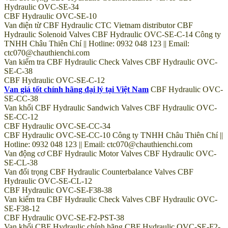
Hydraulic OVC-SE-34
CBF Hydraulic OVC-SE-10
Van điện từ CBF Hydraulic CTC Vietnam distributor CBF
Hydraulic Solenoid Valves CBF Hydraulic OVC-SE-C-14 Công ty
TNHH Châu Thiên Chí || Hotline: 0932 048 123 || Email:
ctc070@chauthienchi.com
Van kiểm tra CBF Hydraulic Check Valves CBF Hydraulic OVC-
SE-C-38
CBF Hydraulic OVC-SE-C-12
Van giá tốt chính hãng đại lý tại Việt Nam
CBF Hydraulic OVC-
SE-CC-38
Van khối CBF Hydraulic Sandwich Valves CBF Hydraulic OVC-
SE-CC-12
CBF Hydraulic OVC-SE-CC-34
CBF Hydraulic OVC-SE-CC-10 Công ty TNHH Châu Thiên Chí ||
Hotline: 0932 048 123 || Email: ctc070@chauthienchi.com
Van động cơ CBF Hydraulic Motor Valves CBF Hydraulic OVC-
SE-CL-38
Van đối trọng CBF Hydraulic Counterbalance Valves CBF
Hydraulic OVC-SE-CL-12
CBF Hydraulic OVC-SE-F38-38
Van kiểm tra CBF Hydraulic Check Valves CBF Hydraulic OVC-
SE-F38-12
CBF Hydraulic OVC-SE-F2-PST-38
Van khối CBF Hydraulic chính hãng CBF Hydraulic OVC-SE-F2-