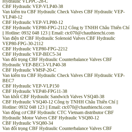
Hydraulic VLPPC-28-C
CBF Hydraulic VEP-VLP40-38
Van kiểm tra CBF Hydraulic Check Valves CBF Hydraulic VEP-
VLP40-12
CBF Hydraulic VEP-VLP80-12
CBF Hydraulic VEP80-FPG-2112 Công ty TNHH Châu Thiên Chí
|| Hotline: 0932 048 123 || Email: ctc070@chauthienchi.com
Van điện từ CBF Hydraulic Solenoid Valves CBF Hydraulic
VEP80-FPG-30-2112
CBF Hydraulic VEP80-FPG-2212
CBF Hydraulic VEP-BEC5-34
Van đối trọng CBF Hydraulic Counterbalance Valves CBF
Hydraulic VEP-BEC3-VLP40-38
CBF Hydraulic VMSP-20-C
Van kiểm tra CBF Hydraulic Check Valves CBF Hydraulic VEP-
BEC7
CBF Hydraulic VEP-VLP150
CBF Hydraulic VEP40-FPG11-38
Van khối CBF Hydraulic Sandwich Valves VSQ40-38
CBF Hydraulic VSQ40-12 Công ty TNHH Châu Thiên Chí ||
Hotline: 0932 048 123 || Email: ctc070@chauthienchi.com
Van động cơ CBF Hydraulic CTC Vietnam distributor CBF
Hydraulic Motor Valves CBF Hydraulic VSQ80-12
CBF Hydraulic VSQ80-34
Van đối trọng CBF Hydraulic Counterbalance Valves CBF