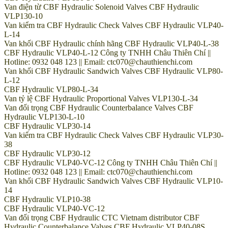
Van điện từ CBF Hydraulic Solenoid Valves CBF Hydraulic
VLP130-10
Van kiểm tra CBF Hydraulic Check Valves CBF Hydraulic VLP40-
L-14
Van khối CBF Hydraulic chính hãng CBF Hydraulic VLP40-L-38
CBF Hydraulic VLP40-L-12 Công ty TNHH Châu Thiên Chí ||
Hotline: 0932 048 123 || Email: ctc070@chauthienchi.com
Van khối CBF Hydraulic Sandwich Valves CBF Hydraulic VLP80-
L-12
CBF Hydraulic VLP80-L-34
Van tỷ lệ CBF Hydraulic Proportional Valves VLP130-L-34
Van đối trọng CBF Hydraulic Counterbalance Valves CBF
Hydraulic VLP130-L-10
CBF Hydraulic VLP30-14
Van kiểm tra CBF Hydraulic Check Valves CBF Hydraulic VLP30-
38
CBF Hydraulic VLP30-12
CBF Hydraulic VLP40-VC-12 Công ty TNHH Châu Thiên Chí ||
Hotline: 0932 048 123 || Email: ctc070@chauthienchi.com
Van khối CBF Hydraulic Sandwich Valves CBF Hydraulic VLP10-
14
CBF Hydraulic VLP10-38
CBF Hydraulic VLP40-VC-12
Van đối trọng CBF Hydraulic CTC Vietnam distributor CBF
Hydraulic Counterbalance Valves CBF Hydraulic VLP40-08S