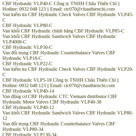
CBF Hydraulic VLP40-C Công ty TNHH Châu Thiên Chí ||
Hotline: 0932 048 123 || Email: ctc070@chauthienchi.com
Van kiểm tra CBF Hydraulic Check Valves CBF Hydraulic VLP45-
C
CBF Hydraulic VLP80-C
Van khối CBF Hydraulic chính hãng CBF Hydraulic VLP85-C
Van khối CBF Hydraulic Sandwich Valves CBF Hydraulic
VLP4008-C
CBF Hydraulic VLP30-C
Van đối trọng CBF Hydraulic Counterbalance Valves CBF
Hydraulic VLP18-C
CBF Hydraulic VLP22-C
Van kiểm tra CBF Hydraulic Check Valves CBF Hydraulic VLP20-
C
CBF Hydraulic VLP5-18 Công ty TNHH Châu Thiên Chí ||
Hotline: 0932 048 123 || Email: ctc070@chauthienchi.com
CBF Hydraulic VLP40-14
Van động cơ CBF Hydraulic CTC Vietnam distributor CBF
Hydraulic Motor Valves CBF Hydraulic VLP40-38
CBF Hydraulic VLP40-12
Van khối CBF Hydraulic Sandwich Valves CBF Hydraulic VLP80-
12
Van đối trọng CBF Hydraulic Counterbalance Valves CBF
Hydraulic VLP80-34
CBF Hydraulic VLP130-34