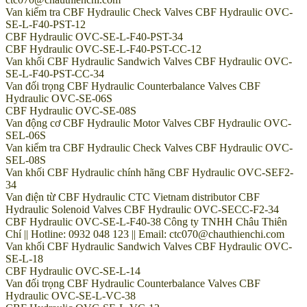
Van kiểm tra CBF Hydraulic Check Valves CBF Hydraulic OVC-
SE-L-F40-PST-12
CBF Hydraulic OVC-SE-L-F40-PST-34
CBF Hydraulic OVC-SE-L-F40-PST-CC-12
Van khối CBF Hydraulic Sandwich Valves CBF Hydraulic OVC-
SE-L-F40-PST-CC-34
Van đối trọng CBF Hydraulic Counterbalance Valves CBF
Hydraulic OVC-SE-06S
CBF Hydraulic OVC-SE-08S
Van động cơ CBF Hydraulic Motor Valves CBF Hydraulic OVC-
SEL-06S
Van kiểm tra CBF Hydraulic Check Valves CBF Hydraulic OVC-
SEL-08S
Van khối CBF Hydraulic chính hãng CBF Hydraulic OVC-SEF2-
34
Van điện từ CBF Hydraulic CTC Vietnam distributor CBF
Hydraulic Solenoid Valves CBF Hydraulic OVC-SECC-F2-34
CBF Hydraulic OVC-SE-L-F40-38 Công ty TNHH Châu Thiên
Chí || Hotline: 0932 048 123 || Email: ctc070@chauthienchi.com
Van khối CBF Hydraulic Sandwich Valves CBF Hydraulic OVC-
SE-L-18
CBF Hydraulic OVC-SE-L-14
Van đối trọng CBF Hydraulic Counterbalance Valves CBF
Hydraulic OVC-SE-L-VC-38