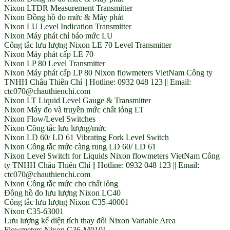
Nixon LTDR Measurement Transmitter
Nixon Đồng hồ đo mức & Máy phát
Nixon LU Level Indication Transmitter
Nixon Máy phát chỉ báo mức LU
Công tắc lưu lượng Nixon LE 70 Level Transmitter
Nixon Máy phát cấp LE 70
Nixon LP 80 Level Transmitter
Nixon Máy phát cấp LP 80 Nixon flowmeters VietNam Công ty
TNHH Châu Thiên Chí || Hotline: 0932 048 123 || Email:
ctc070@chauthienchi.com
Nixon LT Liquid Level Gauge & Transmitter
Nixon Máy đo và truyền mức chất lỏng LT
Nixon Flow/Level Switches
Nixon Công tắc lưu lượng/mức
Nixon LD 60/ LD 61 Vibrating Fork Level Switch
Nixon Công tắc mức càng rung LD 60/ LD 61
Nixon Level Switch for Liquids Nixon flowmeters VietNam Công
ty TNHH Châu Thiên Chí || Hotline: 0932 048 123 || Email:
ctc070@chauthienchi.com
Nixon Công tắc mức cho chất lỏng
Đồng hồ đo lưu lượng Nixon LC40
Công tắc lưu lượng Nixon C35-40001
Nixon C35-63001
Lưu lượng kế diện tích thay đổi Nixon Variable Area
Flowmeters Nixon C36-M0101