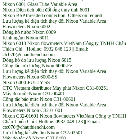
Nixon 6001 Glass Tube Variable Area
Nixon Diện tích biến đổi ống thủy tinh 6001
Nixon BSP threaded connection. Others on request
Lưu lượng kế diện tích thay đổi Nixon Variable Area
Flowmeters Nixon 6002
Đồng hồ nước Nixon 6009
Kính ngắm Nixon 6011
Nixon 6013 Nixon flowmeters VietNam Công ty TNHH Châu
Thiên Chí || Hotline: 0932 048 123 || Email:
ctc070@chauthienchi.com
Đồng hồ đo lưu lượng Nixon 6015
Công tắc lưu lượng Nixon 6000-Fe
Lưu lượng kế diện tích thay đổi Nixon Variable Area
Flowmeters Nixon 6000-SS
Nixon 6000-FULLY SS
CTC Vietnam distributor Máy phát Nixon C31-00251
Máy đo mức Nixon C31-00401
Công tắc báo mức Nixon C31-00601
Lưu lượng kế diện tích thay đổi Nixon Variable Area
Flowmeters Nixon C32-01001
Nixon C32-01601 Nixon flowmeters VietNam Công ty TNHH
Châu Thiên Chí || Hotline: 0932 048 123 || Email:
ctc070@chauthienchi.com
Lưu lượng kế siêu âm Nixon C32-02501
Máy đo tốc độ Nixon C33-04001