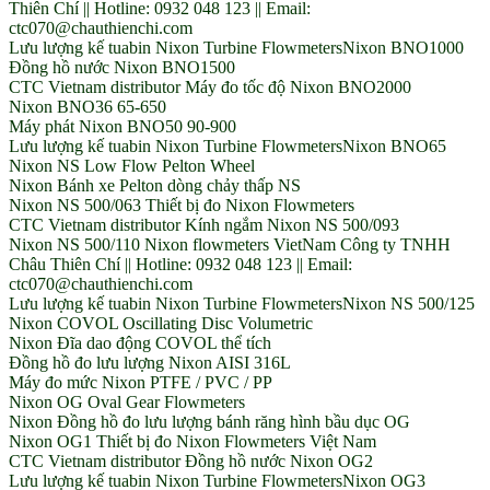
Thiên Chí || Hotline: 0932 048 123 || Email:
ctc070@chauthienchi.com
Lưu lượng kế tuabin Nixon Turbine FlowmetersNixon BNO1000
Đồng hồ nước Nixon BNO1500
CTC Vietnam distributor Máy đo tốc độ Nixon BNO2000
Nixon BNO36 65-650
Máy phát Nixon BNO50 90-900
Lưu lượng kế tuabin Nixon Turbine FlowmetersNixon BNO65
Nixon NS Low Flow Pelton Wheel
Nixon Bánh xe Pelton dòng chảy thấp NS
Nixon NS 500/063 Thiết bị đo Nixon Flowmeters
CTC Vietnam distributor Kính ngắm Nixon NS 500/093
Nixon NS 500/110 Nixon flowmeters VietNam Công ty TNHH
Châu Thiên Chí || Hotline: 0932 048 123 || Email:
ctc070@chauthienchi.com
Lưu lượng kế tuabin Nixon Turbine FlowmetersNixon NS 500/125
Nixon COVOL Oscillating Disc Volumetric
Nixon Đĩa dao động COVOL thể tích
Đồng hồ đo lưu lượng Nixon AISI 316L
Máy đo mức Nixon PTFE / PVC / PP
Nixon OG Oval Gear Flowmeters
Nixon Đồng hồ đo lưu lượng bánh răng hình bầu dục OG
Nixon OG1 Thiết bị đo Nixon Flowmeters Việt Nam
CTC Vietnam distributor Đồng hồ nước Nixon OG2
Lưu lượng kế tuabin Nixon Turbine FlowmetersNixon OG3