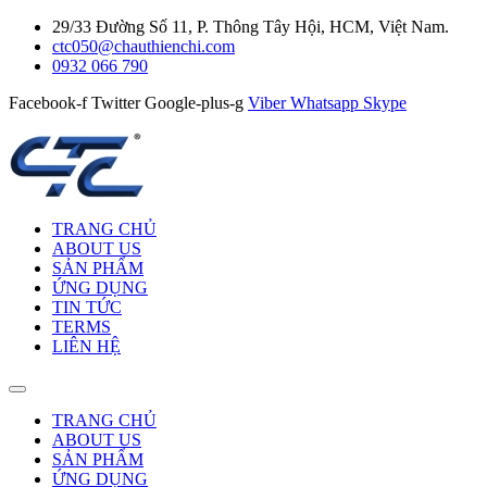
29/33 Đường Số 11, P. Thông Tây Hội, HCM, Việt Nam.
ctc050@chauthienchi.com
0932 066 790
Facebook-f
Twitter
Google-plus-g
Viber
Whatsapp
Skype
TRANG CHỦ
ABOUT US
SẢN PHẨM
ỨNG DỤNG
TIN TỨC
TERMS
LIÊN HỆ
TRANG CHỦ
ABOUT US
SẢN PHẨM
ỨNG DỤNG