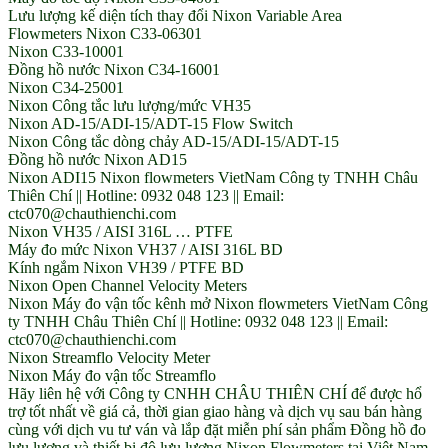
Lưu lượng kế diện tích thay đổi Nixon Variable Area
Flowmeters Nixon C33-06301
Nixon C33-10001
Đồng hồ nước Nixon C34-16001
Nixon C34-25001
Nixon Công tắc lưu lượng/mức VH35
Nixon AD-15/ADI-15/ADT-15 Flow Switch
Nixon Công tắc dòng chảy AD-15/ADI-15/ADT-15
Đồng hồ nước Nixon AD15
Nixon ADI15 Nixon flowmeters VietNam Công ty TNHH Châu
Thiên Chí || Hotline: 0932 048 123 || Email:
ctc070@chauthienchi.com
Nixon VH35 / AISI 316L … PTFE
Máy đo mức Nixon VH37 / AISI 316L BD
Kính ngắm Nixon VH39 / PTFE BD
Nixon Open Channel Velocity Meters
Nixon Máy đo vận tốc kênh mở Nixon flowmeters VietNam Công
ty TNHH Châu Thiên Chí || Hotline: 0932 048 123 || Email:
ctc070@chauthienchi.com
Nixon Streamflo Velocity Meter
Nixon Máy đo vận tốc Streamflo
Hãy liên hệ với Công ty CNHH CHÂU THIÊN CHÍ để được hổ
trợ tốt nhất về giá cả, thời gian giao hàng và dịch vụ sau bán hàng
cùng với dịch vu tư ván và lắp đặt miễn phí sản phẩm Đồng hồ đo
lưu lượng và thiết bị đô lưu lượng Nixon Flowmeters tại Việt Nam