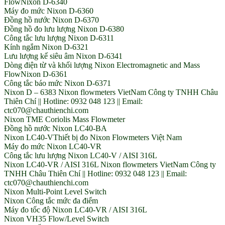
FlowNixon D-6340
Máy đo mức Nixon D-6360
Đồng hồ nước Nixon D-6370
Đồng hồ đo lưu lượng Nixon D-6380
Công tắc lưu lượng Nixon D-6311
Kính ngắm Nixon D-6321
Lưu lượng kế siêu âm Nixon D-6341
Dòng điện từ và khối lượng Nixon Electromagnetic and Mass
FlowNixon D-6361
Công tắc báo mức Nixon D-6371
Nixon D – 6383 Nixon flowmeters VietNam Công ty TNHH Châu
Thiên Chí || Hotline: 0932 048 123 || Email:
ctc070@chauthienchi.com
Nixon TME Coriolis Mass Flowmeter
Đồng hồ nước Nixon LC40-BA
Nixon LC40-VThiết bị đo Nixon Flowmeters Việt Nam
Máy đo mức Nixon LC40-VR
Công tắc lưu lượng Nixon LC40-V / AISI 316L
Nixon LC40-VR / AISI 316L Nixon flowmeters VietNam Công ty
TNHH Châu Thiên Chí || Hotline: 0932 048 123 || Email:
ctc070@chauthienchi.com
Nixon Multi-Point Level Switch
Nixon Công tắc mức đa điểm
Máy đo tốc độ Nixon LC40-VR / AISI 316L
Nixon VH35 Flow/Level Switch