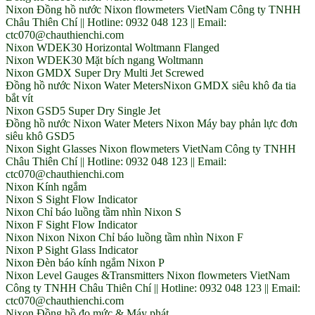
Nixon Đồng hồ nước Nixon flowmeters VietNam Công ty TNHH
Châu Thiên Chí || Hotline: 0932 048 123 || Email:
ctc070@chauthienchi.com
Nixon WDEK30 Horizontal Woltmann Flanged
Nixon WDEK30 Mặt bích ngang Woltmann
Nixon GMDX Super Dry Multi Jet Screwed
Đồng hồ nước Nixon Water MetersNixon GMDX siêu khô đa tia
bắt vít
Nixon GSD5 Super Dry Single Jet
Đồng hồ nước Nixon Water Meters Nixon Máy bay phản lực đơn
siêu khô GSD5
Nixon Sight Glasses Nixon flowmeters VietNam Công ty TNHH
Châu Thiên Chí || Hotline: 0932 048 123 || Email:
ctc070@chauthienchi.com
Nixon Kính ngắm
Nixon S Sight Flow Indicator
Nixon Chỉ báo luồng tầm nhìn Nixon S
Nixon F Sight Flow Indicator
Nixon Nixon Nixon Chỉ báo luồng tầm nhìn Nixon F
Nixon P Sight Glass Indicator
Nixon Đèn báo kính ngắm Nixon P
Nixon Level Gauges &Transmitters Nixon flowmeters VietNam
Công ty TNHH Châu Thiên Chí || Hotline: 0932 048 123 || Email:
ctc070@chauthienchi.com
Nixon Đồng hồ đo mức & Máy phát