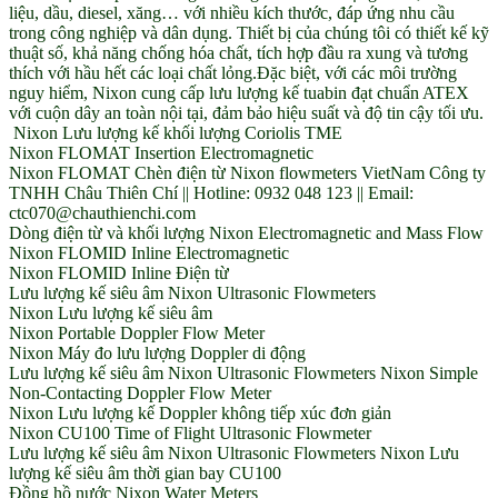
liệu, dầu, diesel, xăng… với nhiều kích thước, đáp ứng nhu cầu
trong công nghiệp và dân dụng. Thiết bị của chúng tôi có thiết kế kỹ
thuật số, khả năng chống hóa chất, tích hợp đầu ra xung và tương
thích với hầu hết các loại chất lỏng.Đặc biệt, với các môi trường
nguy hiểm, Nixon cung cấp lưu lượng kế tuabin đạt chuẩn ATEX
với cuộn dây an toàn nội tại, đảm bảo hiệu suất và độ tin cậy tối ưu.
Nixon Lưu lượng kế khối lượng Coriolis TME
Nixon FLOMAT Insertion Electromagnetic
Nixon FLOMAT Chèn điện từ Nixon flowmeters VietNam Công ty
TNHH Châu Thiên Chí || Hotline: 0932 048 123 || Email:
ctc070@chauthienchi.com
Dòng điện từ và khối lượng Nixon Electromagnetic and Mass Flow
Nixon FLOMID Inline Electromagnetic
Nixon FLOMID Inline Điện từ
Lưu lượng kế siêu âm Nixon Ultrasonic Flowmeters
Nixon Lưu lượng kế siêu âm
Nixon Portable Doppler Flow Meter
Nixon Máy đo lưu lượng Doppler di động
Lưu lượng kế siêu âm Nixon Ultrasonic Flowmeters Nixon Simple
Non-Contacting Doppler Flow Meter
Nixon Lưu lượng kế Doppler không tiếp xúc đơn giản
Nixon CU100 Time of Flight Ultrasonic Flowmeter
Lưu lượng kế siêu âm Nixon Ultrasonic Flowmeters Nixon Lưu
lượng kế siêu âm thời gian bay CU100
Đồng hồ nước Nixon Water Meters