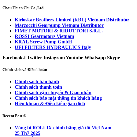
Chau Thien Chi Co.,Ltd.
Kirloskar Brothers Limited (KBL) Vietnam Distributor
Marzocchi Gearpump Vietnam Distributor
FIMET MOTORI & RIDUTTORI S.R.L.
ROSSI Gearmotors Vietnam
KRAL Screw Pump GmbH
UFI FILTERS HYDRAULICS Italy
Facebook-f
Twitter
Instagram
Youtube
Whatsapp
Skype
Chính sách và Điều khoản
Chính sách bảo hành
Chính sách thanh toán
Chính sách vận chuyển & Giao nhận
Chính sách bảo mật thông tin khách hàng
Điều khoản & Điều kiện giao dịch
Recent Post ®
Vòng bi ROLLIX chính hãng giá tốt Việt Nam
25 Th7 2025