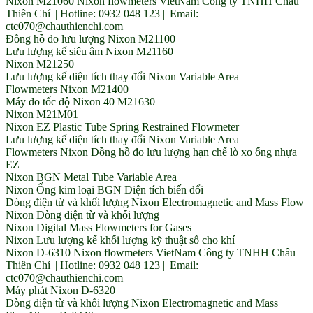
Nixon M21060 Nixon flowmeters VietNam Công ty TNHH Châu
Thiên Chí || Hotline: 0932 048 123 || Email:
ctc070@chauthienchi.com
Đồng hồ đo lưu lượng Nixon M21100
Lưu lượng kế siêu âm Nixon M21160
Nixon M21250
Lưu lượng kế diện tích thay đổi Nixon Variable Area
Flowmeters Nixon M21400
Máy đo tốc độ Nixon 40 M21630
Nixon M21M01
Nixon EZ Plastic Tube Spring Restrained Flowmeter
Lưu lượng kế diện tích thay đổi Nixon Variable Area
Flowmeters Nixon Đồng hồ đo lưu lượng hạn chế lò xo ống nhựa
EZ
Nixon BGN Metal Tube Variable Area
Nixon Ống kim loại BGN Diện tích biến đổi
Dòng điện từ và khối lượng Nixon Electromagnetic and Mass Flow
Nixon Dòng điện từ và khối lượng
Nixon Digital Mass Flowmeters for Gases
Nixon Lưu lượng kế khối lượng kỹ thuật số cho khí
Nixon D-6310 Nixon flowmeters VietNam Công ty TNHH Châu
Thiên Chí || Hotline: 0932 048 123 || Email:
ctc070@chauthienchi.com
Máy phát Nixon D-6320
Dòng điện từ và khối lượng Nixon Electromagnetic and Mass