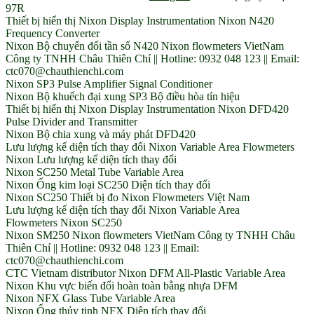
97R
Thiết bị hiển thị Nixon Display Instrumentation Nixon N420
Frequency Converter
Nixon Bộ chuyển đổi tần số N420 Nixon flowmeters VietNam
Công ty TNHH Châu Thiên Chí || Hotline: 0932 048 123 || Email:
ctc070@chauthienchi.com
Nixon SP3 Pulse Amplifier Signal Conditioner
Nixon Bộ khuếch đại xung SP3 Bộ điều hòa tín hiệu
Thiết bị hiển thị Nixon Display Instrumentation Nixon DFD420
Pulse Divider and Transmitter
Nixon Bộ chia xung và máy phát DFD420
Lưu lượng kế diện tích thay đổi Nixon Variable Area Flowmeters
Nixon Lưu lượng kế diện tích thay đổi
Nixon SC250 Metal Tube Variable Area
Nixon Ống kim loại SC250 Diện tích thay đổi
Nixon SC250 Thiết bị đo Nixon Flowmeters Việt Nam
Lưu lượng kế diện tích thay đổi Nixon Variable Area
Flowmeters Nixon SC250
Nixon SM250 Nixon flowmeters VietNam Công ty TNHH Châu
Thiên Chí || Hotline: 0932 048 123 || Email:
ctc070@chauthienchi.com
CTC Vietnam distributor Nixon DFM All-Plastic Variable Area
Nixon Khu vực biến đổi hoàn toàn bằng nhựa DFM
Nixon NFX Glass Tube Variable Area
Nixon Ống thủy tinh NFX Diện tích thay đổi