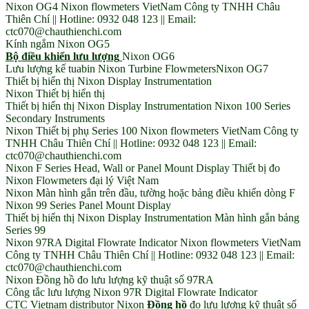
Nixon OG4 Nixon flowmeters VietNam Công ty TNHH Châu
Thiên Chí || Hotline: 0932 048 123 || Email:
ctc070@chauthienchi.com
Kính ngắm Nixon OG5
Bộ điều khiển lưu lượng
Nixon OG6
Lưu lượng kế tuabin Nixon Turbine FlowmetersNixon OG7
Thiết bị hiển thị Nixon Display Instrumentation
Nixon Thiết bị hiển thị
Thiết bị hiển thị Nixon Display Instrumentation Nixon 100 Series
Secondary Instruments
Nixon Thiết bị phụ Series 100 Nixon flowmeters VietNam Công ty
TNHH Châu Thiên Chí || Hotline: 0932 048 123 || Email:
ctc070@chauthienchi.com
Nixon F Series Head, Wall or Panel Mount Display Thiết bị đo
Nixon Flowmeters đại lý Việt Nam
Nixon Màn hình gắn trên đầu, tường hoặc bảng điều khiển dòng F
Nixon 99 Series Panel Mount Display
Thiết bị hiển thị Nixon Display Instrumentation Màn hình gắn bảng
Series 99
Nixon 97RA Digital Flowrate Indicator Nixon flowmeters VietNam
Công ty TNHH Châu Thiên Chí || Hotline: 0932 048 123 || Email:
ctc070@chauthienchi.com
Nixon Đồng hồ đo lưu lượng kỹ thuật số 97RA
Công tắc lưu lượng Nixon 97R Digital Flowrate Indicator
CTC Vietnam distributor Nixon
Đồng hồ
đo lưu lượng kỹ thuật số