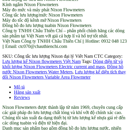
Kính ngắm Nixon Flowmeters
Máy đo mức và máy phát Nixon Flowmeters
Công tắc lưu lượng/mức Nixon Flowmeters
Máy đo tốc độ kênh mở Nixon Flowmeters
Đồng hồ đo lưu lượng tuabin Nixon Flowmeters
Công ty TNHH Châu Thiên Chí – phân phối chính hãng các dòng
sản phẩm tại Việt Nam với giá cả hợp lí và hổ trợ tốt nhất.
Việt Nam Công ty TNHH Châu Thiên Chí || Hotline: 0932 048 123
|| Email: ctc070@chauthienchi.com
SKU:
Công tắc lưu lượng Nixon đại lý Viêt Nam CTC
Category:
Lưu lượng kế Nixon flowmeters Việt Nam
Tags:
Dòng điện từ và
khối lượng Nixon Flowmeters Electric current and mass
,
Đồng hồ
nước Nixon Flowmeters Water Meters
,
Lưu lượng kế diện tích thay
đổi Nixon Flowmeters Variable Area Flowmeter
Mô tả
Hãng sản xuất
Reviews
Nixon Flowmeters được thành lập từ năm 1969, chuyên cung cấp
các giải pháp đo lưu lượng chất lỏng và khí với độ chính xác cao.
Chúng tôi sản xuất đa dạng thiết bị từ lưu lượng kế nhựa giá rẻ đến
các dòng tuabin và điện từ hiện đại.
Danh mục sản phẩm bao gồm đồng hồ đo lưu lượng nước, nhiên