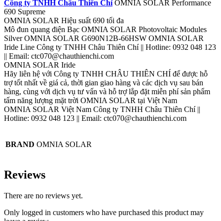
Công ty TNHH Châu Thiên Chí
OMNIA SOLAR Performance
690 Supreme
OMNIA SOLAR Hiệu suất 690 tối đa
Mô đun quang điện Bạc OMNIA SOLAR Photovoltaic Modules
Silver OMNIA SOLAR G690N12B-66HSW OMNIA SOLAR
Iride Line Công ty TNHH Châu Thiên Chí || Hotline: 0932 048 123
|| Email: ctc070@chauthienchi.com
OMNIA SOLAR Iride
Hãy liên hệ với Công ty TNHH CHÂU THIÊN CHÍ để được hỗ
trợ tốt nhất về giá cả, thời gian giao hàng và các dịch vụ sau bán
hàng, cùng với dịch vụ tư vấn và hỗ trợ lắp đặt miễn phí sản phẩm
tấm năng lượng mặt trời OMNIA SOLAR tại Việt Nam
OMNIA SOLAR Việt Nam Công ty TNHH Châu Thiên Chí ||
Hotline: 0932 048 123 || Email: ctc070@chauthienchi.com
BRAND
OMNIA SOLAR
Reviews
There are no reviews yet.
Only logged in customers who have purchased this product may