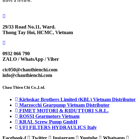
leave a review.
29/33 Road No.11, Ward.
Thong Tay Hoi, HCMC, Vietnam
0932 066 790
ZALO / WhatsApp / Viber
ctc050@chauthienchi.com
info@chauthienchi.com
Chau Thien Chi Co.,Ltd.
Kirloskar Brothers Limited (KBL) Vietnam Distributor
Marzocchi Gearpump Vietnam Distributor
FIMET MOTORI & RIDUTTORI S.R.L.
ROSSI Gearmotors Vietnam
KRAL Screw Pump GmbH
UFI FILTERS HYDRAULICS Italy
Facebook-f
Twitter
Instagram
Youtube
Whatsapp