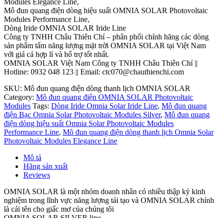
Modules Elegance Line,
Mô đun quang điện dòng hiệu suất OMNIA SOLAR Photovoltaic
Modules Performance Line,
Dòng Iride OMNIA SOLAR Iride Line
Công ty TNHH Châu Thiên Chí – phân phối chính hãng các dòng
sản phẩm tấm năng lượng mặt trời OMNIA SOLAR tại Việt Nam
với giá cả hợp lí và hổ trợ tốt nhất.
OMNIA SOLAR Việt Nam Công ty TNHH Châu Thiên Chí ||
Hotline: 0932 048 123 || Email: ctc070@chauthienchi.com
SKU:
Mô đun quang điện dòng thanh lịch OMNIA SOLAR
Category:
Mô đun quang điện OMNIA SOLAR Photovoltaic
Modules
Tags:
Dòng Iride Omnia Solar Iride Line
,
Mô đun quang
điện Bạc Omnia Solar Photovoltaic Modules Silver
,
Mô đun quang
điện dòng hiệu suất Omnia Solar Photovoltaic Modules
Performance Line
,
Mô đun quang điện dòng thanh lịch Omnia Solar
Photovoltaic Modules Elegance Line
Mô tả
Hãng sản xuất
Reviews
OMNIA SOLAR là một nhóm doanh nhân có nhiều thập kỷ kinh
nghiệm trong lĩnh vực năng lượng tái tạo và OMNIA SOLAR chính
là cái tên cho giấc mơ của chúng tôi
OMNIA SOLAR SILVER line