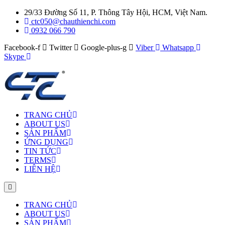
29/33 Đường Số 11, P. Thông Tây Hội, HCM, Việt Nam.
ctc050@chauthienchi.com
0932 066 790
Facebook-f
Twitter
Google-plus-g
Viber
Whatsapp
Skype
TRANG CHỦ
ABOUT US
SẢN PHẨM
ỨNG DỤNG
TIN TỨC
TERMS
LIÊN HỆ
TRANG CHỦ
ABOUT US
SẢN PHẨM