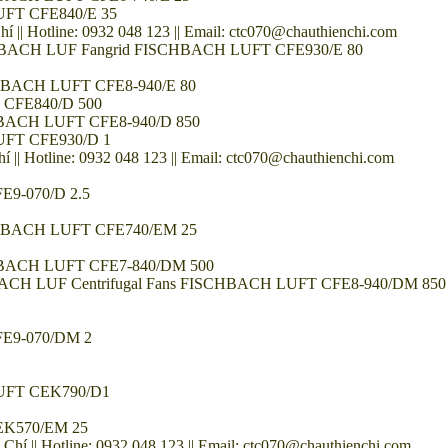
UFT CFE840/E 35
Hotline: 0932 048 123 || Email: ctc070@chauthienchi.com
SCHBACH LUF Fangrid FISCHBACH LUFT CFE930/E 80
CHBACH LUFT CFE8-940/E 80
 CFE840/D 500
CHBACH LUFT CFE8-940/D 850
UFT CFE930/D 1
otline: 0932 048 123 || Email: ctc070@chauthienchi.com
E9-070/D 2.5
SCHBACH LUFT CFE740/EM 25
SCHBACH LUFT CFE7-840/DM 500
CH LUF Centrifugal Fans FISCHBACH LUFT CFE8-940/DM 850 Công 
FE9-070/DM 2
LUFT CEK790/D1
EK570/EM 25
 Hotline: 0932 048 123 || Email: ctc070@chauthienchi.com