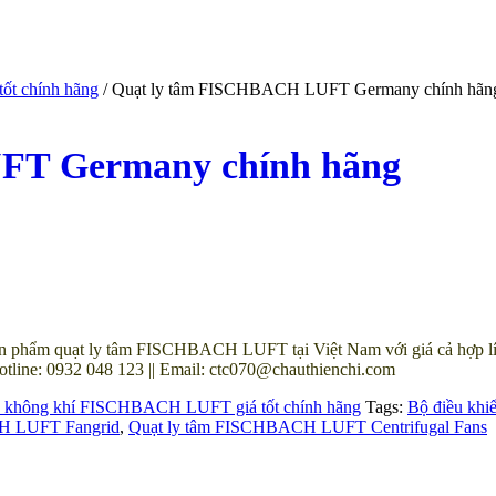
ốt chính hãng
/ Quạt ly tâm FISCHBACH LUFT Germany chính hãn
FT Germany chính hãng
 phẩm quạt ly tâm FISCHBACH LUFT tại Việt Nam với giá cả hợp lí và
ne: 0932 048 123 || Email: ctc070@chauthienchi.com
ý không khí FISCHBACH LUFT giá tốt chính hãng
Tags:
Bộ điều kh
H LUFT Fangrid
,
Quạt ly tâm FISCHBACH LUFT Centrifugal Fans