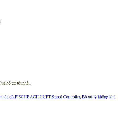
g
 hổ trợ tốt nhất.
iển tốc độ FISCHBACH LUFT Speed Controller
,
Bộ xử lý không khí