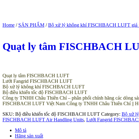
Home
/
SẢN PHẨM
/
Bộ xử lý không khí FISCHBACH LUFT giá t
Quạt ly tâm FISCHBACH LU
(Giá tham khảo)
Quạt ly tâm FISCHBACH LUFT
Lưới Fangrid FISCHBACH LUFT
Bộ xử lý không khí FISCHBACH LUFT
Bộ điều khiển tốc độ FISCHBACH LUFT
Công ty TNHH Châu Thiên Chí – phân phối chính hãng các dòng sản
FISCHBACH LUFT Việt Nam Công ty TNHH Châu Thiên Chí || Hotli
SKU:
Bộ điều khiển tốc độ FISCHBACH LUFT
Category:
Bộ xử l
FISCHBACH LUFT Air Handling Units
,
Lưới Fangrid FISCHBAC
Mô tả
Hãng sản xuất