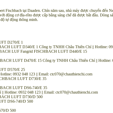
ischbach tại Daaden. Chín năm sau, nhà máy được chuyển đến Neunki
 động cơ đĩa-rôto được cấp bằng sáng chế đã được bắt đầu. Dòng sản
c độ tự động thông minh.
UFT D270/E 1
CH LUFT D340/E 1 Công ty TNHH Châu Thiên Chí || Hotline: 0932 
SCHBACH LUF Fangrid FISCHBACH LUFT D440/E 15
CH LUFT D470/E 15 Công ty TNHH Châu Thiên Chí || Hotline: 093
UFT D570/E 25
ine: 0932 048 123 || Email: ctc070@chauthienchi.com
SCHBACH LUFT D730/E 35
CHBACH LUFT DS6-740/E 35
otline: 0932 048 123 || Email: ctc070@chauthienchi.com
CHBACH LUFT D730/D 500
UFT DS6-740/D 500
70/D 500