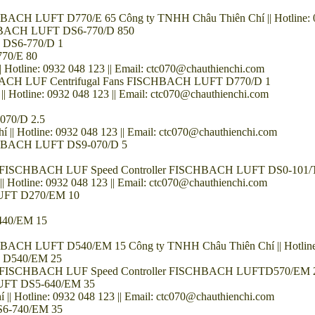
CH LUFT D770/E 65 Công ty TNHH Châu Thiên Chí || Hotline: 093
CHBACH LUFT DS6-770/D 850
 DS6-770/D 1
70/E 80
line: 0932 048 123 || Email: ctc070@chauthienchi.com
BACH LUF Centrifugal Fans FISCHBACH LUFT D770/D 1
tline: 0932 048 123 || Email: ctc070@chauthienchi.com
70/D 2.5
Hotline: 0932 048 123 || Email: ctc070@chauthienchi.com
SCHBACH LUFT DS9-070/D 5
tor FISCHBACH LUF Speed Controller FISCHBACH LUFT DS0-101/
line: 0932 048 123 || Email: ctc070@chauthienchi.com
LUFT D270/EM 10
440/EM 15
ACH LUFT D540/EM 15 Công ty TNHH Châu Thiên Chí || Hotline: 0
 D540/EM 25
tor FISCHBACH LUF Speed Controller FISCHBACH LUFTD570/EM 
UFT DS5-640/EM 35
otline: 0932 048 123 || Email: ctc070@chauthienchi.com
6-740/EM 35