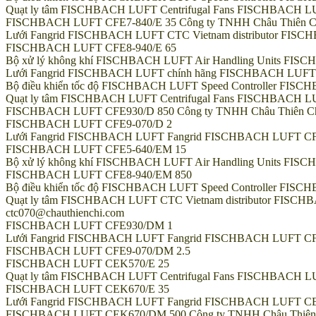
Quạt ly tâm FISCHBACH LUFT Centrifugal Fans FISCHBACH L
FISCHBACH LUFT CFE7-840/E 35 Công ty TNHH Châu Thiên Chí || 
Lưới Fangrid FISCHBACH LUFT CTC Vietnam distributor FI
FISCHBACH LUFT CFE8-940/E 65
Bộ xử lý không khí FISCHBACH LUFT Air Handling Units FIS
Lưới Fangrid FISCHBACH LUFT chính hãng FISCHBACH LUFT
Bộ điều khiển tốc độ FISCHBACH LUFT Speed Controller FIS
Quạt ly tâm FISCHBACH LUFT Centrifugal Fans FISCHBACH L
FISCHBACH LUFT CFE930/D 850 Công ty TNHH Châu Thiên Chí || H
FISCHBACH LUFT CFE9-070/D 2
Lưới Fangrid FISCHBACH LUFT Fangrid FISCHBACH LUFT CF
FISCHBACH LUFT CFE5-640/EM 15
Bộ xử lý không khí FISCHBACH LUFT Air Handling Units FI
FISCHBACH LUFT CFE8-940/EM 850
Bộ điều khiển tốc độ FISCHBACH LUFT Speed Controller FI
Quạt ly tâm FISCHBACH LUFT CTC Vietnam distributor FISCHBA
ctc070@chauthienchi.com
FISCHBACH LUFT CFE930/DM 1
Lưới Fangrid FISCHBACH LUFT Fangrid FISCHBACH LUFT C
FISCHBACH LUFT CFE9-070/DM 2.5
FISCHBACH LUFT CEK570/E 25
Quạt ly tâm FISCHBACH LUFT Centrifugal Fans FISCHBACH 
FISCHBACH LUFT CEK670/E 35
Lưới Fangrid FISCHBACH LUFT Fangrid FISCHBACH LUFT C
FISCHBACH LUFT CEK670/DM 500 Công ty TNHH Châu Thiên Chí ||