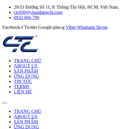
29/33 Đường Số 11, P. Thông Tây Hội, HCM, Việt Nam.
ctc050@chauthienchi.com
0932 066 790
Facebook-f
Twitter
Google-plus-g
Viber
Whatsapp
Skype
TRANG CHỦ
ABOUT US
SẢN PHẨM
ỨNG DỤNG
TIN TỨC
TERMS
LIÊN HỆ
TRANG CHỦ
ABOUT US
SẢN PHẨM
ỨNG DỤNG