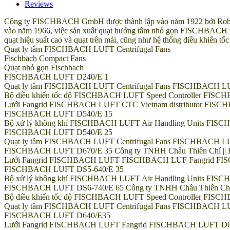
Reviews
Công ty FISCHBACH GmbH được thành lập vào năm 1922 bởi Robert F
vào năm 1966, việc sản xuất quạt hướng tâm nhỏ gọn FISCHBACH với
quạt hiệu suất cao và quạt trên mái, cũng như hệ thống điều khiển tố
Quạt ly tâm FISCHBACH LUFT Centrifugal Fans
Fischbach Compact Fans
Quạt nhỏ gọn Fischbach
FISCHBACH LUFT D240/E 1
Quạt ly tâm FISCHBACH LUFT Centrifugal Fans FISCHBACH L
Bộ điều khiển tốc độ FISCHBACH LUFT Speed Controller FISCHBA
Lưới Fangrid FISCHBACH LUFT CTC Vietnam distributor FI
FISCHBACH LUFT D540/E 15
Bộ xử lý không khí FISCHBACH LUFT Air Handling Units FISCHBA
FISCHBACH LUFT D540/E 25
Quạt ly tâm FISCHBACH LUFT Centrifugal Fans FISCHBACH L
FISCHBACH LUFT D670/E 35 Công ty TNHH Châu Thiên Chí || Hotl
Lưới Fangrid FISCHBACH LUFT FISCHBACH LUF Fangrid FI
FISCHBACH LUFT DS5-640/E 35
Bộ xử lý không khí FISCHBACH LUFT Air Handling Units FIS
FISCHBACH LUFT DS6-740/E 65 Công ty TNHH Châu Thiên Chí || H
Bộ điều khiển tốc độ FISCHBACH LUFT Speed Controller FIS
Quạt ly tâm FISCHBACH LUFT Centrifugal Fans FISCHBACH L
FISCHBACH LUFT D640/E35
Lưới Fangrid FISCHBACH LUFT Fangrid FISCHBACH LUFT D6