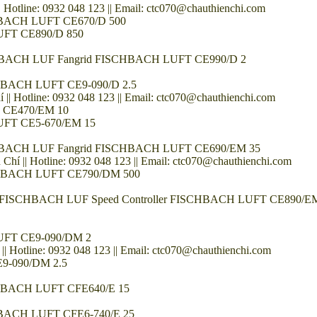
line: 0932 048 123 || Email: ctc070@chauthienchi.com
CHBACH LUFT CE670/D 500
UFT CE890/D 850
SCHBACH LUF Fangrid FISCHBACH LUFT CE990/D 2
CHBACH LUFT CE9-090/D 2.5
otline: 0932 048 123 || Email: ctc070@chauthienchi.com
 CE470/EM 10
UFT CE5-670/EM 15
SCHBACH LUF Fangrid FISCHBACH LUFT CE690/EM 35
| Hotline: 0932 048 123 || Email: ctc070@chauthienchi.com
SCHBACH LUFT CE790/DM 500
tor FISCHBACH LUF Speed Controller FISCHBACH LUFT CE890/E
LUFT CE9-090/DM 2
tline: 0932 048 123 || Email: ctc070@chauthienchi.com
9-090/DM 2.5
SCHBACH LUFT CFE640/E 15
CHBACH LUFT CFE6-740/E 25