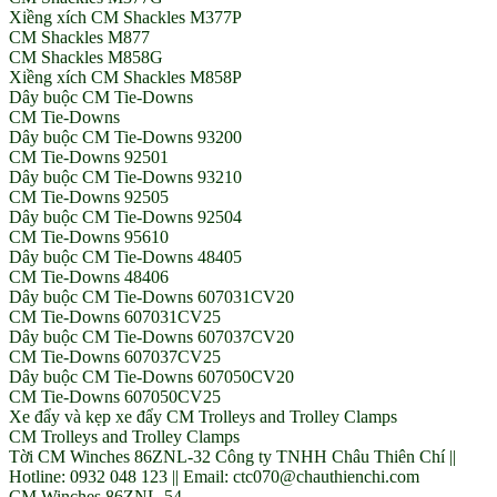
Xiềng xích CM Shackles M377P
CM Shackles M877
CM Shackles M858G
Xiềng xích CM Shackles M858P
Dây buộc CM Tie-Downs
CM Tie-Downs
Dây buộc CM Tie-Downs 93200
CM Tie-Downs 92501
Dây buộc CM Tie-Downs 93210
CM Tie-Downs 92505
Dây buộc CM Tie-Downs 92504
CM Tie-Downs 95610
Dây buộc CM Tie-Downs 48405
CM Tie-Downs 48406
Dây buộc CM Tie-Downs 607031CV20
CM Tie-Downs 607031CV25
Dây buộc CM Tie-Downs 607037CV20
CM Tie-Downs 607037CV25
Dây buộc CM Tie-Downs 607050CV20
CM Tie-Downs 607050CV25
Xe đẩy và kẹp xe đẩy CM Trolleys and Trolley Clamps
CM Trolleys and Trolley Clamps
Tời CM Winches 86ZNL-32 Công ty TNHH Châu Thiên Chí ||
Hotline: 0932 048 123 || Email: ctc070@chauthienchi.com
CM Winches 86ZNL-54