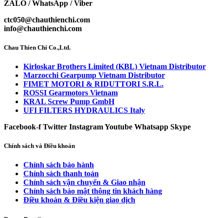
ZALO / WhatsApp / Viber
ctc050@chauthienchi.com
info@chauthienchi.com
Chau Thien Chi Co.,Ltd.
Kirloskar Brothers Limited (KBL) Vietnam Distributor
Marzocchi Gearpump Vietnam Distributor
FIMET MOTORI & RIDUTTORI S.R.L.
ROSSI Gearmotors Vietnam
KRAL Screw Pump GmbH
UFI FILTERS HYDRAULICS Italy
Facebook-f
Twitter
Instagram
Youtube
Whatsapp
Skype
Chính sách và Điều khoản
Chính sách bảo hành
Chính sách thanh toán
Chính sách vận chuyển & Giao nhận
Chính sách bảo mật thông tin khách hàng
Điều khoản & Điều kiện giao dịch