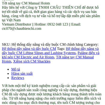
Tời nâng tay CM Manual Hoists
Hãy liên hệ với Công ty TNHH CHÂU THIÊN CHÍ để được hỗ
trợ tốt nhất về giá cả, thời gian giao hàng và các dịch vụ sau bán
hàng, cùng với dịch vụ tư vấn và hỗ trợ lắp đặt miễn phí sản phẩm
tại Việt Nam
Vietnam Distributor || Hotline: 0932 048 123 || Email:
ctc070@chauthienchi.com
SKU:
Hệ thống dây nâng và dây buộc CM chính hãng
Category:
Hệ thống dây nâng và dây buộc CM
Tags:
Hệ thống dây nâng và
dây buộc CM Lifting Slings and Lashing Systems
,
Palăng điện và
khí nén CM Electric and Air Hoists
,
Tời nâng tay CM Manual
Hoists
,
Xiềng xích CM Shackles
Mô tả
Hãng sản xuất
Reviews
Với hơn một thế kỷ kinh nghiệm cung cấp các sản phẩm và giải
pháp cho ngành sản xuất công nghiệp và xây dựng, thương hiệu
CM đã xây dựng được một lượng khách hàng trung thành trên toàn
cầu. Từ tời nâng hạng nặng cho môi trường nguy hiểm đến xích và
móc dùng cho mục đích thương mại, tên tuổi CM tượng trưng cho