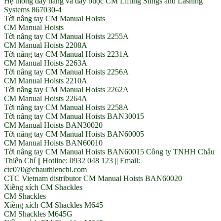
Hệ thống dây nâng và dây buộc CM Lifting Slings and Lashing
Systems 867030-4
Tời nâng tay CM Manual Hoists
CM Manual Hoists
Tời nâng tay CM Manual Hoists 2255A
CM Manual Hoists 2208A
Tời nâng tay CM Manual Hoists 2231A
CM Manual Hoists 2263A
Tời nâng tay CM Manual Hoists 2256A
CM Manual Hoists 2210A
Tời nâng tay CM Manual Hoists 2262A
CM Manual Hoists 2264A
Tời nâng tay CM Manual Hoists 2258A
Tời nâng tay CM Manual Hoists BAN30015
CM Manual Hoists BAN30020
Tời nâng tay CM Manual Hoists BAN60005
CM Manual Hoists BAN60010
Tời nâng tay CM Manual Hoists BAN60015 Công ty TNHH Châu
Thiên Chí || Hotline: 0932 048 123 || Email:
ctc070@chauthienchi.com
CTC Vietnam distributor CM Manual Hoists BAN60020
Xiềng xích CM Shackles
CM Shackles
Xiềng xích CM Shackles M645
CM Shackles M645G