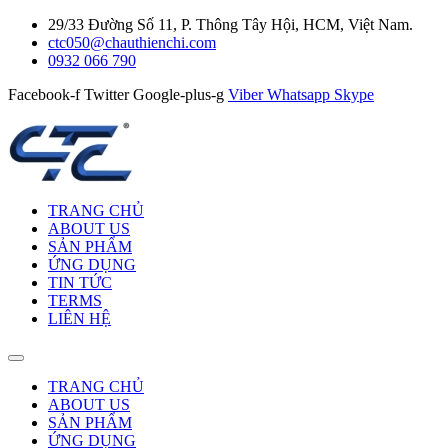
29/33 Đường Số 11, P. Thông Tây Hội, HCM, Việt Nam.
ctc050@chauthienchi.com
0932 066 790
Facebook-f
Twitter
Google-plus-g
Viber
Whatsapp
Skype
TRANG CHỦ
ABOUT US
SẢN PHẨM
ỨNG DỤNG
TIN TỨC
TERMS
LIÊN HỆ
TRANG CHỦ
ABOUT US
SẢN PHẨM
ỨNG DỤNG