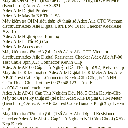
Máy đo OHM kỹ thuật số (để bàn) Adex Aile Digital OHM Meter
(Bench Top) Adex Aile AX-821a
Adex Aile Digital Printer
Adex Aile Máy In Kỹ Thuật Số
Máy kiểm tra OHM siêu thấp kỹ thuật số Adex Aile CTC Vietnam
distributor Adex Aile Digital Ultra Low OHM Checker Adex Aile
AX-81c
Adex Aile High-Speed Printing
Adex Aile In Tốc Độ Cao
Adex Aile Accessories
Máy kiểm tra điện trở kỹ thuật số Adex Aile CTC Vietnam
distributor Adex Aile Digital Resistance Checker Adex Aile AP-00
Test Cable 3pin(X2)-Connector Kelvin-Clip
Adex Aile AP-00 Cáp Thử Nghiệm Đầu Nối 3pin(X2) Kelvin-Clip
Máy đo LCR kỹ thuật số Adex Aile Digital LCR Meter Adex Aile
AP-01 Test Cable 5pin-Connector Kelvin-Clip Công ty TNHH
Châu Thiên Chí || Hotline: 0932 048 123 || Email:
ctc070@chauthienchi.com
Adex Aile AP-01 Cáp Thử Nghiệm Đầu Nối 5 Chân Kelvin-Clip
Máy đo OHM kỹ thuật số (để bàn) Adex Aile Digital OHM Meter
(Bench Top) Adex Aile AP-02 Test Cable Banana Plug(X5) -Kelvin
Clip
Máy kiểm tra điện trở kỹ thuật số Adex Aile Digital Resistance
Checker Adex Aile AP-02 Cáp Thử Nghiệm Nút Cắm Chuối (X5) -
Kẹp Kelvin