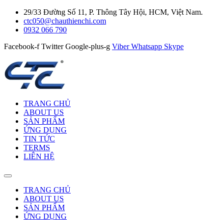
29/33 Đường Số 11, P. Thông Tây Hội, HCM, Việt Nam.
ctc050@chauthienchi.com
0932 066 790
Facebook-f
Twitter
Google-plus-g
Viber
Whatsapp
Skype
TRANG CHỦ
ABOUT US
SẢN PHẨM
ỨNG DỤNG
TIN TỨC
TERMS
LIÊN HỆ
TRANG CHỦ
ABOUT US
SẢN PHẨM
ỨNG DỤNG