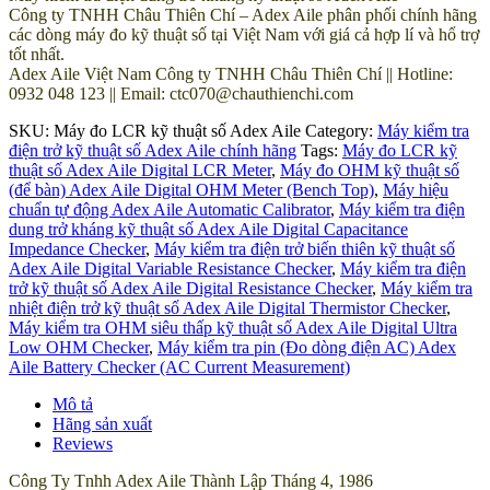
Công ty TNHH Châu Thiên Chí – Adex Aile phân phối chính hãng
các dòng máy đo kỹ thuật số tại Việt Nam với giá cả hợp lí và hổ trợ
tốt nhất.
Adex Aile Việt Nam Công ty TNHH Châu Thiên Chí || Hotline:
0932 048 123 || Email: ctc070@chauthienchi.com
SKU:
Máy đo LCR kỹ thuật số Adex Aile
Category:
Máy kiểm tra
điện trở kỹ thuật số Adex Aile chính hãng
Tags:
Máy đo LCR kỹ
thuật số Adex Aile Digital LCR Meter
,
Máy đo OHM kỹ thuật số
(để bàn) Adex Aile Digital OHM Meter (Bench Top)
,
Máy hiệu
chuẩn tự động Adex Aile Automatic Calibrator
,
Máy kiểm tra điện
dung trở kháng kỹ thuật số Adex Aile Digital Capacitance
Impedance Checker
,
Máy kiểm tra điện trở biến thiên kỹ thuật số
Adex Aile Digital Variable Resistance Checker
,
Máy kiểm tra điện
trở kỹ thuật số Adex Aile Digital Resistance Checker
,
Máy kiểm tra
nhiệt điện trở kỹ thuật số Adex Aile Digital Thermistor Checker
,
Máy kiểm tra OHM siêu thấp kỹ thuật số Adex Aile Digital Ultra
Low OHM Checker
,
Máy kiểm tra pin (Đo dòng điện AC) Adex
Aile Battery Checker (AC Current Measurement)
Mô tả
Hãng sản xuất
Reviews
Công Ty Tnhh Adex Aile Thành Lập Tháng 4, 1986