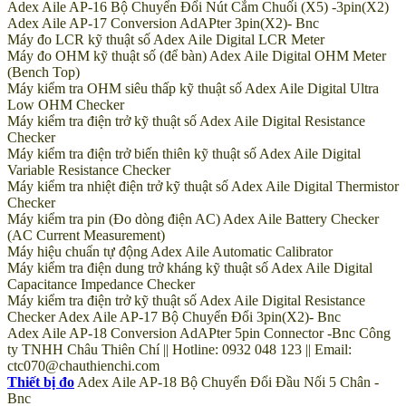
Adex Aile AP-16 Bộ Chuyển Đổi Nút Cắm Chuối (X5) -3pin(X2)
Adex Aile AP-17 Conversion AdAPter 3pin(X2)- Bnc
Máy đo LCR kỹ thuật số Adex Aile Digital LCR Meter
Máy đo OHM kỹ thuật số (để bàn) Adex Aile Digital OHM Meter
(Bench Top)
Máy kiểm tra OHM siêu thấp kỹ thuật số Adex Aile Digital Ultra
Low OHM Checker
Máy kiểm tra điện trở kỹ thuật số Adex Aile Digital Resistance
Checker
Máy kiểm tra điện trở biến thiên kỹ thuật số Adex Aile Digital
Variable Resistance Checker
Máy kiểm tra nhiệt điện trở kỹ thuật số Adex Aile Digital Thermistor
Checker
Máy kiểm tra pin (Đo dòng điện AC) Adex Aile Battery Checker
(AC Current Measurement)
Máy hiệu chuẩn tự động Adex Aile Automatic Calibrator
Máy kiểm tra điện dung trở kháng kỹ thuật số Adex Aile Digital
Capacitance Impedance Checker
Máy kiểm tra điện trở kỹ thuật số Adex Aile Digital Resistance
Checker Adex Aile AP-17 Bộ Chuyển Đổi 3pin(X2)- Bnc
Adex Aile AP-18 Conversion AdAPter 5pin Connector -Bnc Công
ty TNHH Châu Thiên Chí || Hotline: 0932 048 123 || Email:
ctc070@chauthienchi.com
Thiết bị đo
Adex Aile AP-18 Bộ Chuyển Đổi Đầu Nối 5 Chân -
Bnc