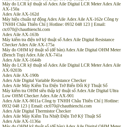
Máy đo LCR kỹ thuật số Adex Aile Digital LCR Meter Adex Aile
AX-150a
Adex Aile AX-162d
Máy hiệu chuẩn tự động Adex Aile Adex Aile AX-162e Công ty
TNHH Châu Thiên Chí || Hotline: 0932 048 123 || Email:
ctc070@chauthienchi.com
Adex Aile AX-163b
Máy kiểm tra điện trở kỹ thuật số Adex Aile Digital Resistance
Checker Adex Aile AX-175a
Máy đo OHM kỹ thuật số (để bàn) Adex Aile Digital OHM Meter
(Bench Top) Adex Aile AX-741a
Adex Aile AX-1644b
Máy đo LCR kỹ thuật số Adex Aile Digital LCR Meter Adex Aile
AX-9203b
Adex Aile AX-190b
Adex Aile Digital Variable Resistance Checker
Adex Aile Máy Kiểm Tra Điện Trở Biến Đổi Kỹ Thuật Số
Máy kiểm tra OHM siêu thấp kỹ thuật số Adex Aile Digital Ultra
Low OHM Checker Adex Aile AX-901
Adex Aile AX-9011a Công ty TNHH Châu Thiên Chí || Hotline:
0932 048 123 || Email: ctc070@chauthienchi.com
Adex Aile Digital Thermistor Checker
Adex Aile Máy Kiểm Tra Nhiệt Điện Trở Kỹ Thuật Số
Adex Aile AX-1136a
Máy đo OHM kỹ thuật số (để bàn) Adex Aile Digital OHM Meter