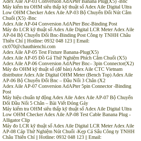
Adex Aile AP-03 Conversion AdAPter Banana Plug(X5) -Bnc
Máy kiểm tra OHM siêu thấp kỹ thuật số Adex Aile Digital Ultra
Low OHM Checker Adex Aile AP-03 Bộ Chuyển Đổi Nút Cắm
Chuối (X5) -Bnc
Adex Aile AP-04 Conversion AdAPter Bnc-Binding Post
Máy đo LCR kỹ thuật số Adex Aile Digital LCR Meter Adex Aile
AP-04 Bộ Chuyển Đổi Bnc-Binding Post Công ty TNHH Châu
Thiên Chí || Hotline: 0932 048 123 || Email:
ctc070@chauthienchi.com
Adex Aile AP-05 Test Fixture Banana-Plug(X5)
Adex Aile AP-05 Đồ Gá Thử Nghiệm Phích Cắm Chuối (X5)
Adex Aile AP-06 Conversion AdAPter Bnc– 3pin Connector(X2)
Máy đo OHM kỹ thuật số (để bàn) Adex Aile CTC Vietnam
distributor Adex Aile Digital OHM Meter (Bench Top) Adex Aile
AP-06 Bộ Chuyển Đổi Bnc – Đầu Nối 3 Chân (X2
Adex Aile AP-07 Conversion AdAPter 5pin Connector -Binding
Post
Máy hiệu chuẩn tự động Adex Aile Adex Aile AP-07 Bộ Chuyển
Đổi Đầu Nối 5 Chân – Bài Viết Đóng Gáy
Máy kiểm tra OHM siêu thấp kỹ thuật số Adex Aile Digital Ultra
Low OHM Checker Adex Aile AP-08 Test Cable Banana Plug -
Alligator Clip
Máy đo LCR kỹ thuật số Adex Aile Digital LCR Meter Adex Aile
AP-08 Cáp Thử Nghiệm Nút Chuối -Kẹp Cá Sấu Công ty TNHH
Châu Thiên Chí || Hotline: 0932 048 123 || Email: