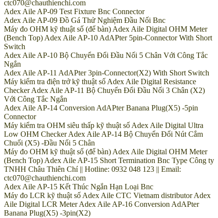
ctc070@chauthienchi.com
Adex Aile AP-09 Test Fixture Bnc Connector
Adex Aile AP-09 Đồ Gá Thử Nghiệm Đầu Nối Bnc
Máy đo OHM kỹ thuật số (để bàn) Adex Aile Digital OHM Meter
(Bench Top) Adex Aile AP-10 AdAPter 5pin-Connector With Short
Switch
Adex Aile AP-10 Bộ Chuyển Đổi Đầu Nối 5 Chân Với Công Tắc
Ngắn
Adex Aile AP-11 AdAPter 3pin-Connector(X2) With Short Switch
Máy kiểm tra điện trở kỹ thuật số Adex Aile Digital Resistance
Checker Adex Aile AP-11 Bộ Chuyển Đổi Đầu Nối 3 Chân (X2)
Với Công Tắc Ngắn
Adex Aile AP-14 Conversion AdAPter Banana Plug(X5) -5pin
Connector
Máy kiểm tra OHM siêu thấp kỹ thuật số Adex Aile Digital Ultra
Low OHM Checker Adex Aile AP-14 Bộ Chuyển Đổi Nút Cắm
Chuối (X5) -Đầu Nối 5 Chân
Máy đo OHM kỹ thuật số (để bàn) Adex Aile Digital OHM Meter
(Bench Top) Adex Aile AP-15 Short Termination Bnc Type Công ty
TNHH Châu Thiên Chí || Hotline: 0932 048 123 || Email:
ctc070@chauthienchi.com
Adex Aile AP-15 Kết Thúc Ngắn Hạn Loại Bnc
Máy đo LCR kỹ thuật số Adex Aile CTC Vietnam distributor Adex
Aile Digital LCR Meter Adex Aile AP-16 Conversion AdAPter
Banana Plug(X5) -3pin(X2)