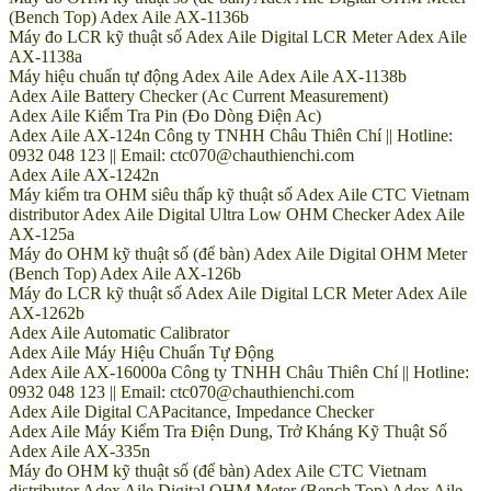
(Bench Top) Adex Aile AX-1136b
Máy đo LCR kỹ thuật số Adex Aile Digital LCR Meter Adex Aile
AX-1138a
Máy hiệu chuẩn tự động Adex Aile Adex Aile AX-1138b
Adex Aile Battery Checker (Ac Current Measurement)
Adex Aile Kiểm Tra Pin (Đo Dòng Điện Ac)
Adex Aile AX-124n Công ty TNHH Châu Thiên Chí || Hotline:
0932 048 123 || Email: ctc070@chauthienchi.com
Adex Aile AX-1242n
Máy kiểm tra OHM siêu thấp kỹ thuật số Adex Aile CTC Vietnam
distributor Adex Aile Digital Ultra Low OHM Checker Adex Aile
AX-125a
Máy đo OHM kỹ thuật số (để bàn) Adex Aile Digital OHM Meter
(Bench Top) Adex Aile AX-126b
Máy đo LCR kỹ thuật số Adex Aile Digital LCR Meter Adex Aile
AX-1262b
Adex Aile Automatic Calibrator
Adex Aile Máy Hiệu Chuẩn Tự Động
Adex Aile AX-16000a Công ty TNHH Châu Thiên Chí || Hotline:
0932 048 123 || Email: ctc070@chauthienchi.com
Adex Aile Digital CAPacitance, Impedance Checker
Adex Aile Máy Kiểm Tra Điện Dung, Trở Kháng Kỹ Thuật Số
Adex Aile AX-335n
Máy đo OHM kỹ thuật số (để bàn) Adex Aile CTC Vietnam
distributor Adex Aile Digital OHM Meter (Bench Top) Adex Aile