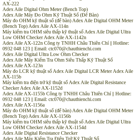
AX-222
Adex Aile Digital Ohm Meter (Bench Top)
Adex Aile Máy Đo Ohm Kỹ Thuật Số (Để Bàn)
Máy đo OHM kỹ thuật số (để bàn) Adex Aile Digital OHM Meter
(Bench Top) Adex Aile AX-114n
Máy kiểm tra OHM siêu thấp kỹ thuật số Adex Aile Digital Ultra
Low OHM Checker Adex Aile AX-1142n
Adex Aile AX-122n Công ty TNHH Châu Thiên Chí || Hotline:
0932 048 123 || Email: ctc070@chauthienchi.com
Adex Aile Digital Ultra Low Ohm Checker
Adex Aile Máy Kiểm Tra Ohm Siêu Thấp Kỹ Thuật Số
Adex Aile AX-123n
Máy đo LCR kỹ thuật số Adex Aile Digital LCR Meter Adex Aile
AX-115b
Máy kiểm tra điện trở kỹ thuật số Adex Aile Digital Resistance
Checker Adex Aile AX-1152d
Adex Aile AX-1155b Công ty TNHH Châu Thiên Chí || Hotline:
0932 048 123 || Email: ctc070@chauthienchi.com
Adex Aile AX-1156a
Máy đo OHM kỹ thuật số (để bàn) Adex Aile Digital OHM Meter
(Bench Top) Adex Aile AX-1156b
Máy kiểm tra OHM siêu thấp kỹ thuật số Adex Aile Digital Ultra
Low OHM Checker Adex Aile AX-1154d
Adex Aile Digital Resistance Checker
Adex Aile Máy Kiểm Tra Điện Trở Kỹ Thuật Số