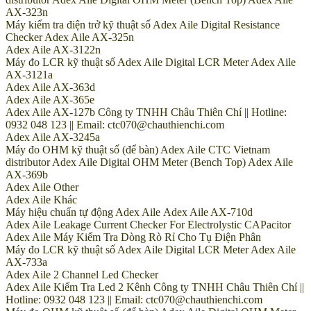
AX-323n
Máy kiểm tra điện trở kỹ thuật số Adex Aile Digital Resistance
Checker Adex Aile AX-325n
Adex Aile AX-3122n
Máy đo LCR kỹ thuật số Adex Aile Digital LCR Meter Adex Aile
AX-3121a
Adex Aile AX-363d
Adex Aile AX-365e
Adex Aile AX-127b Công ty TNHH Châu Thiên Chí || Hotline:
0932 048 123 || Email: ctc070@chauthienchi.com
Adex Aile AX-3245a
Máy đo OHM kỹ thuật số (để bàn) Adex Aile CTC Vietnam
distributor Adex Aile Digital OHM Meter (Bench Top) Adex Aile
AX-369b
Adex Aile Other
Adex Aile Khác
Máy hiệu chuẩn tự động Adex Aile Adex Aile AX-710d
Adex Aile Leakage Current Checker For Electrolystic CAPacitor
Adex Aile Máy Kiểm Tra Dòng Rò Rỉ Cho Tụ Điện Phân
Máy đo LCR kỹ thuật số Adex Aile Digital LCR Meter Adex Aile
AX-733a
Adex Aile 2 Channel Led Checker
Adex Aile Kiểm Tra Led 2 Kênh Công ty TNHH Châu Thiên Chí ||
Hotline: 0932 048 123 || Email: ctc070@chauthienchi.com