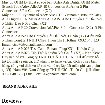
Máy đo OHM kỹ thuật số (để bàn) Adex Aile Digital OHM Meter
(Bench Top) Adex Aile AP-19 Conversion AdAPter 5 Pin
Connector -3 Pin Connector (X2)
Máy đo LCR kỹ thuật số Adex Aile CTC Vietnam distributor Adex
Aile Digital LCR Meter Adex Aile AP-19 Bộ Chuyển Đổi Đầu Nối
5 Chân -Đầu Nối 3 Chân (X2)
Adex Aile AP-20 Conversion AdAPter 3 Pin Connector (X2) -5 Pin
Connector
Adex Aile AP-20 Bộ Chuyển Đổi Đầu Nối 3 Chân (X2) -Đầu Nối
5 Chân Công ty TNHH Châu Thiên Chí || Hotline: 0932 048 123 ||
Email: ctc070@chauthienchi.com
Adex Aile AP-023 Test Cable Banana Plug(X3) – Kelvin Clip
Adex Aile AP-023 Cáp Thử Nghiệm Nút Chuối (X3) – Kẹp Kelvin
Hãy liên hệ với Công ty TNHH CHÂU THIÊN CHÍ để được hỗ
trợ tốt nhất về giá cả, thời gian giao hàng và các dịch vụ sau bán
hàng, cùng với dịch vụ tư vấn và hỗ trợ lắp đặt miễn phí sản phẩm
tại Việt Nam Việt Nam Công ty TNHH Châu Thiên Chí || Hotline:
0932 048 123 || Email: ctc070@chauthienchi.com
BRAND
ADEX AILE
Reviews