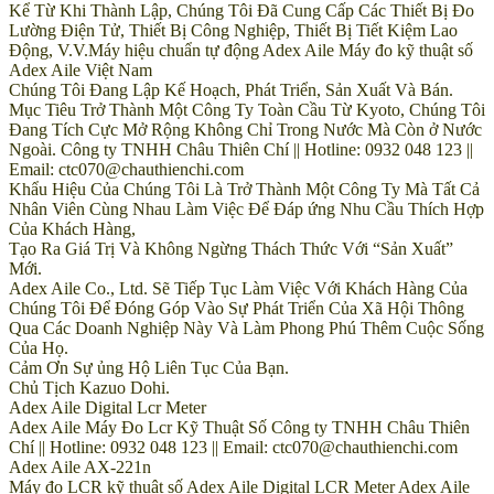
Kể Từ Khi Thành Lập, Chúng Tôi Đã Cung Cấp Các Thiết Bị Đo
Lường Điện Tử, Thiết Bị Công Nghiệp, Thiết Bị Tiết Kiệm Lao
Động, V.V.Máy hiệu chuẩn tự động Adex Aile Máy đo kỹ thuật số
Adex Aile Việt Nam
Chúng Tôi Đang Lập Kế Hoạch, Phát Triển, Sản Xuất Và Bán.
Mục Tiêu Trở Thành Một Công Ty Toàn Cầu Từ Kyoto, Chúng Tôi
Đang Tích Cực Mở Rộng Không Chỉ Trong Nước Mà Còn ở Nước
Ngoài. Công ty TNHH Châu Thiên Chí || Hotline: 0932 048 123 ||
Email: ctc070@chauthienchi.com
Khẩu Hiệu Của Chúng Tôi Là Trở Thành Một Công Ty Mà Tất Cả
Nhân Viên Cùng Nhau Làm Việc Để Đáp ứng Nhu Cầu Thích Hợp
Của Khách Hàng,
Tạo Ra Giá Trị Và Không Ngừng Thách Thức Với “Sản Xuất”
Mới.
Adex Aile Co., Ltd. Sẽ Tiếp Tục Làm Việc Với Khách Hàng Của
Chúng Tôi Để Đóng Góp Vào Sự Phát Triển Của Xã Hội Thông
Qua Các Doanh Nghiệp Này Và Làm Phong Phú Thêm Cuộc Sống
Của Họ.
Cảm Ơn Sự ủng Hộ Liên Tục Của Bạn.
Chủ Tịch Kazuo Dohi.
Adex Aile Digital Lcr Meter
Adex Aile Máy Đo Lcr Kỹ Thuật Số Công ty TNHH Châu Thiên
Chí || Hotline: 0932 048 123 || Email: ctc070@chauthienchi.com
Adex Aile AX-221n
Máy đo LCR kỹ thuật số Adex Aile Digital LCR Meter Adex Aile