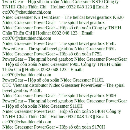
Twin G ear – Hộp số côn xoắn Nidec Graessner KS10 Công ty
TNHH Châu Thiên Chí || Hotline: 0932 048 123 || Email:
ctc070@chauthienchi.com
Nidec Graessner KS TwinGear – The helical bevel gearbox KS20
Nidec Graessner PowerGear – The spiral bevel gearbox
Nidec Graessner PowerGear – Hộp số côn xoắn Công ty TNHH
Châu Thiên Chí || Hotline: 0932 048 123 || Email:
ctc070@chauthienchi.com
Nidec Graessner PowerGear – The spiral bevel gearbox P54L
PowerGear – The spiral bevel gearbox Nidec Graessner P65L
Nidec Graessner PowerGear – Hộp số côn xoắn P75L
PowerGear – The spiral bevel gearbox Nidec Graessner PowerGear
– Hộp số côn xoắn Nidec Graessner P90L Công ty TNHH Châu
Thiên Chí || Hotline: 0932 048 123 || Email:
ctc070@chauthienchi.com
PowerGear –
Hộp số
côn xoắn Nidec Graessner P110L
CTC Vietnam distributor Nidec Graessner PowerGear – The spiral
bevel gearbox P140L
Nidec Graessner PowerGear – The spiral bevel gearbox S90H
PowerGear – The spiral bevel gearbox Nidec Graessner PowerGear
– Hộp số côn xoắn Nidec Graessner S110H
Nidec Graessner PowerGear – Hộp số côn xoắn S140H Công ty
TNHH Châu Thiên Chí || Hotline: 0932 048 123 || Email:
ctc070@chauthienchi.com
Nidec Graessner PowerGear – Hộp số côn xoắn S170H