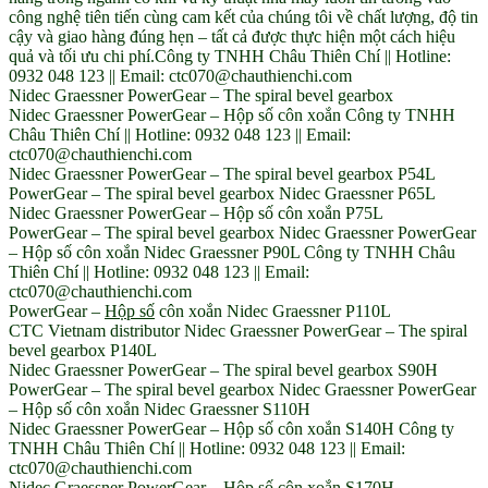
công nghệ tiên tiến cùng cam kết của chúng tôi về chất lượng, độ tin
cậy và giao hàng đúng hẹn – tất cả được thực hiện một cách hiệu
quả và tối ưu chi phí.Công ty TNHH Châu Thiên Chí || Hotline:
0932 048 123 || Email: ctc070@chauthienchi.com
Nidec Graessner PowerGear – The spiral bevel gearbox
Nidec Graessner PowerGear – Hộp số côn xoắn Công ty TNHH
Châu Thiên Chí || Hotline: 0932 048 123 || Email:
ctc070@chauthienchi.com
Nidec Graessner PowerGear – The spiral bevel gearbox P54L
PowerGear – The spiral bevel gearbox Nidec Graessner P65L
Nidec Graessner PowerGear – Hộp số côn xoắn P75L
PowerGear – The spiral bevel gearbox Nidec Graessner PowerGear
– Hộp số côn xoắn Nidec Graessner P90L Công ty TNHH Châu
Thiên Chí || Hotline: 0932 048 123 || Email:
ctc070@chauthienchi.com
PowerGear –
Hộp số
côn xoắn Nidec Graessner P110L
CTC Vietnam distributor Nidec Graessner PowerGear – The spiral
bevel gearbox P140L
Nidec Graessner PowerGear – The spiral bevel gearbox S90H
PowerGear – The spiral bevel gearbox Nidec Graessner PowerGear
– Hộp số côn xoắn Nidec Graessner S110H
Nidec Graessner PowerGear – Hộp số côn xoắn S140H Công ty
TNHH Châu Thiên Chí || Hotline: 0932 048 123 || Email:
ctc070@chauthienchi.com
Nidec Graessner PowerGear – Hộp số côn xoắn S170H