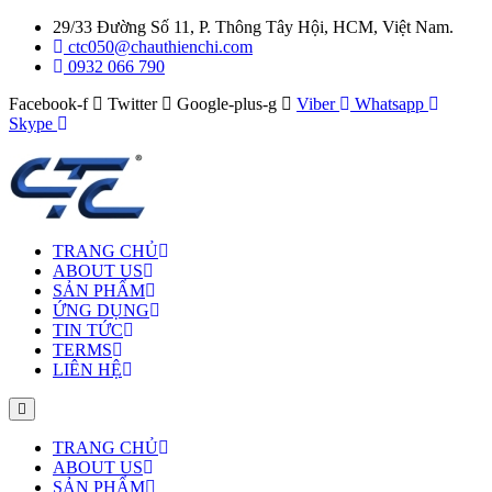
29/33 Đường Số 11, P. Thông Tây Hội, HCM, Việt Nam.
ctc050@chauthienchi.com
0932 066 790
Facebook-f
Twitter
Google-plus-g
Viber
Whatsapp
Skype
TRANG CHỦ
ABOUT US
SẢN PHẨM
ỨNG DỤNG
TIN TỨC
TERMS
LIÊN HỆ
TRANG CHỦ
ABOUT US
SẢN PHẨM