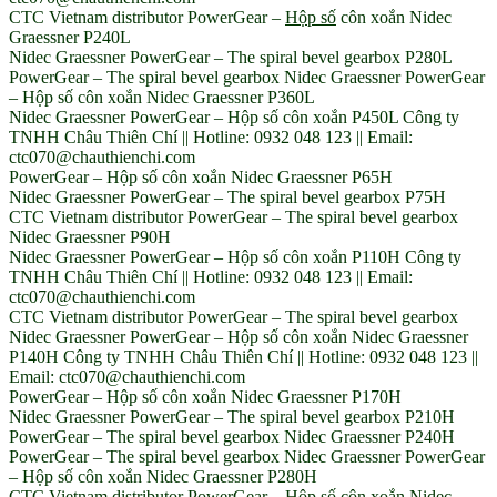
CTC Vietnam distributor PowerGear –
Hộp số
côn xoắn Nidec
Graessner P240L
Nidec Graessner PowerGear – The spiral bevel gearbox P280L
PowerGear – The spiral bevel gearbox Nidec Graessner PowerGear
– Hộp số côn xoắn Nidec Graessner P360L
Nidec Graessner PowerGear – Hộp số côn xoắn P450L Công ty
TNHH Châu Thiên Chí || Hotline: 0932 048 123 || Email:
ctc070@chauthienchi.com
PowerGear – Hộp số côn xoắn Nidec Graessner P65H
Nidec Graessner PowerGear – The spiral bevel gearbox P75H
CTC Vietnam distributor PowerGear – The spiral bevel gearbox
Nidec Graessner P90H
Nidec Graessner PowerGear – Hộp số côn xoắn P110H Công ty
TNHH Châu Thiên Chí || Hotline: 0932 048 123 || Email:
ctc070@chauthienchi.com
CTC Vietnam distributor PowerGear – The spiral bevel gearbox
Nidec Graessner PowerGear – Hộp số côn xoắn Nidec Graessner
P140H Công ty TNHH Châu Thiên Chí || Hotline: 0932 048 123 ||
Email: ctc070@chauthienchi.com
PowerGear – Hộp số côn xoắn Nidec Graessner P170H
Nidec Graessner PowerGear – The spiral bevel gearbox P210H
PowerGear – The spiral bevel gearbox Nidec Graessner P240H
PowerGear – The spiral bevel gearbox Nidec Graessner PowerGear
– Hộp số côn xoắn Nidec Graessner P280H
CTC Vietnam distributor PowerGear – Hộp số côn xoắn Nidec