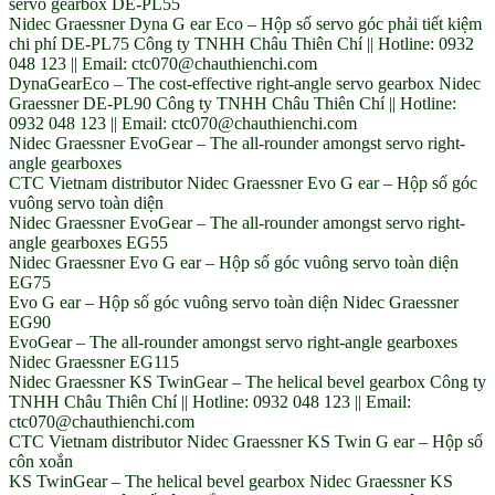
servo gearbox DE-PL55
Nidec Graessner Dyna G ear Eco – Hộp số servo góc phải tiết kiệm
chi phí DE-PL75 Công ty TNHH Châu Thiên Chí || Hotline: 0932
048 123 || Email: ctc070@chauthienchi.com
DynaGearEco – The cost-effective right-angle servo gearbox Nidec
Graessner DE-PL90 Công ty TNHH Châu Thiên Chí || Hotline:
0932 048 123 || Email: ctc070@chauthienchi.com
Nidec Graessner EvoGear – The all-rounder amongst servo right-
angle gearboxes
CTC Vietnam distributor Nidec Graessner Evo G ear – Hộp số góc
vuông servo toàn diện
Nidec Graessner EvoGear – The all-rounder amongst servo right-
angle gearboxes EG55
Nidec Graessner Evo G ear – Hộp số góc vuông servo toàn diện
EG75
Evo G ear – Hộp số góc vuông servo toàn diện Nidec Graessner
EG90
EvoGear – The all-rounder amongst servo right-angle gearboxes
Nidec Graessner EG115
Nidec Graessner KS TwinGear – The helical bevel gearbox Công ty
TNHH Châu Thiên Chí || Hotline: 0932 048 123 || Email:
ctc070@chauthienchi.com
CTC Vietnam distributor Nidec Graessner KS Twin G ear – Hộp số
côn xoắn
KS TwinGear – The helical bevel gearbox Nidec Graessner KS