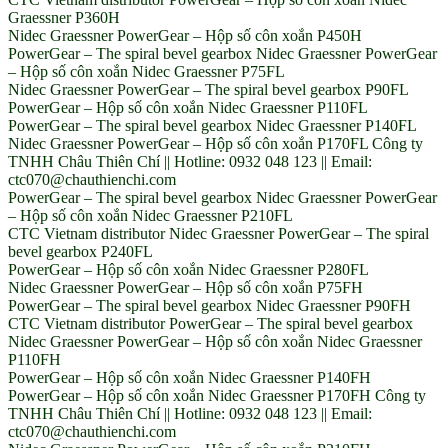
Graessner P360H
Nidec Graessner PowerGear – Hộp số côn xoắn P450H
PowerGear – The spiral bevel gearbox Nidec Graessner PowerGear
– Hộp số côn xoắn Nidec Graessner P75FL
Nidec Graessner PowerGear – The spiral bevel gearbox P90FL
PowerGear – Hộp số côn xoắn Nidec Graessner P110FL
PowerGear – The spiral bevel gearbox Nidec Graessner P140FL
Nidec Graessner PowerGear – Hộp số côn xoắn P170FL Công ty
TNHH Châu Thiên Chí || Hotline: 0932 048 123 || Email:
ctc070@chauthienchi.com
PowerGear – The spiral bevel gearbox Nidec Graessner PowerGear
– Hộp số côn xoắn Nidec Graessner P210FL
CTC Vietnam distributor Nidec Graessner PowerGear – The spiral
bevel gearbox P240FL
PowerGear – Hộp số côn xoắn Nidec Graessner P280FL
Nidec Graessner PowerGear – Hộp số côn xoắn P75FH
PowerGear – The spiral bevel gearbox Nidec Graessner P90FH
CTC Vietnam distributor PowerGear – The spiral bevel gearbox
Nidec Graessner PowerGear – Hộp số côn xoắn Nidec Graessner
P110FH
PowerGear – Hộp số côn xoắn Nidec Graessner P140FH
PowerGear – Hộp số côn xoắn Nidec Graessner P170FH Công ty
TNHH Châu Thiên Chí || Hotline: 0932 048 123 || Email:
ctc070@chauthienchi.com