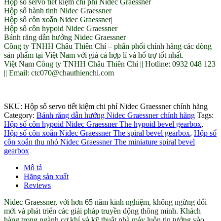
Hộp số servo tiết kiệm chi phí Nidec Graessner
Hộp số hành tinh Nidec Graessner
Hộp số côn xoắn Nidec Graessner|
Hộp số côn hypoid Nidec Graessner
Bánh răng dẫn hướng Nidec Graessner
Công ty TNHH Châu Thiên Chí – phân phối chính hãng các dòng
sản phẩm tại Việt Nam với giá cả hợp lí và hổ trợ tốt nhất.
Việt Nam Công ty TNHH Châu Thiên Chí || Hotline: 0932 048 123
|| Email: ctc070@chauthienchi.com
SKU:
Hộp số servo tiết kiệm chi phí Nidec Graessner chính hãng
Category:
Bánh răng dẫn hướng Nidec Graessner chính hãng
Tags:
Hộp số côn hypoid Nidec Graessner The hypoid bevel gearbox
,
Hộp số côn xoắn Nidec Graessner The spiral bevel gearbox
,
Hộp số
côn xoắn thu nhỏ Nidec Graessner The miniature spiral bevel
gearbox
Mô tả
Hãng sản xuất
Reviews
Nidec Graessner, với hơn 65 năm kinh nghiệm, không ngừng đổi
mới và phát triển các giải pháp truyền động thông minh. Khách
hàng trong ngành cơ khí và kỹ thuật nhà máy luôn tin tưởng vào