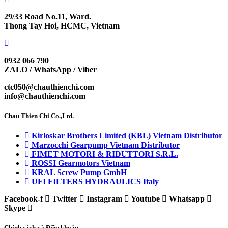
29/33 Road No.11, Ward.
Thong Tay Hoi, HCMC, Vietnam
0932 066 790
ZALO / WhatsApp / Viber
ctc050@chauthienchi.com
info@chauthienchi.com
Chau Thien Chi Co.,Ltd.
Kirloskar Brothers Limited (KBL) Vietnam Distributor
Marzocchi Gearpump Vietnam Distributor
FIMET MOTORI & RIDUTTORI S.R.L.
ROSSI Gearmotors Vietnam
KRAL Screw Pump GmbH
UFI FILTERS HYDRAULICS Italy
Facebook-f
Twitter
Instagram
Youtube
Whatsapp
Skype
Chính sách và Điều khoản