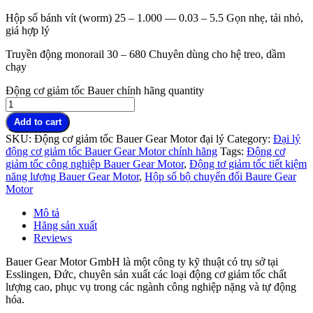
Hộp số bánh vít (worm) 25 – 1.000 — 0.03 – 5.5 Gọn nhẹ, tải nhỏ,
giá hợp lý
Truyền động monorail 30 – 680 Chuyên dùng cho hệ treo, dầm
chạy
Động cơ giảm tốc Bauer chính hãng quantity
Add to cart
SKU:
Động cơ giảm tốc Bauer Gear Motor đại lý
Category:
Đại lý
động cơ giảm tốc Bauer Gear Motor chính hãng
Tags:
Động cơ
giảm tốc công nghiệp Bauer Gear Motor
,
Động tơ giảm tốc tiết kiệm
năng lượng Bauer Gear Motor
,
Hộp số bộ chuyển đổi Baure Gear
Motor
Mô tả
Hãng sản xuất
Reviews
Bauer Gear Motor GmbH là một công ty kỹ thuật có trụ sở tại
Esslingen, Đức, chuyên sản xuất các loại động cơ giảm tốc chất
lượng cao, phục vụ trong các ngành công nghiệp nặng và tự động
hóa.
Động cơ giảm tốc Bauer chính hãng