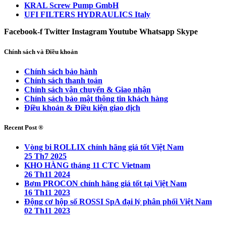
KRAL Screw Pump GmbH
UFI FILTERS HYDRAULICS Italy
Facebook-f
Twitter
Instagram
Youtube
Whatsapp
Skype
Chính sách và Điều khoản
Chính sách bảo hành
Chính sách thanh toán
Chính sách vận chuyển & Giao nhận
Chính sách bảo mật thông tin khách hàng
Điều khoản & Điều kiện giao dịch
Recent Post ®
Vòng bi ROLLIX chính hãng giá tốt Việt Nam
25 Th7 2025
KHO HÀNG tháng 11 CTC Vietnam
26 Th11 2024
Bơm PROCON chính hãng giá tốt tại Việt Nam
16 Th11 2023
Động cơ hộp số ROSSI SpA đại lý phân phối Việt Nam
02 Th11 2023