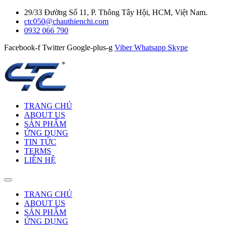
29/33 Đường Số 11, P. Thông Tây Hội, HCM, Việt Nam.
ctc050@chauthienchi.com
0932 066 790
Facebook-f
Twitter
Google-plus-g
Viber
Whatsapp
Skype
TRANG CHỦ
ABOUT US
SẢN PHẨM
ỨNG DỤNG
TIN TỨC
TERMS
LIÊN HỆ
TRANG CHỦ
ABOUT US
SẢN PHẨM
ỨNG DỤNG