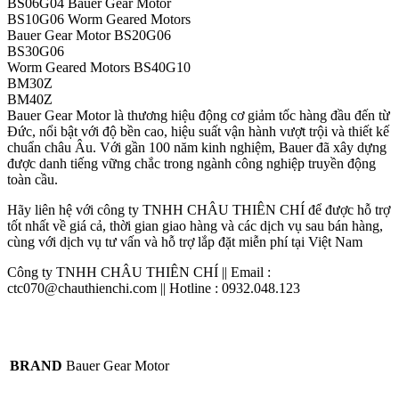
BS06G04 Bauer Gear Motor
BS10G06 Worm Geared Motors
Bauer Gear Motor BS20G06
BS30G06
Worm Geared Motors BS40G10
BM30Z
BM40Z
Bauer Gear Motor là thương hiệu động cơ giảm tốc hàng đầu đến từ
Đức, nổi bật với độ bền cao, hiệu suất vận hành vượt trội và thiết kế
chuẩn châu Âu. Với gần 100 năm kinh nghiệm, Bauer đã xây dựng
được danh tiếng vững chắc trong ngành công nghiệp truyền động
toàn cầu.
Hãy liên hệ với công ty TNHH CHÂU THIÊN CHÍ để được hỗ trợ
tốt nhất về giá cả, thời gian giao hàng và các dịch vụ sau bán hàng,
cùng với dịch vụ tư vấn và hỗ trợ lắp đặt miễn phí tại Việt Nam
Công ty TNHH CHÂU THIÊN CHÍ || Email :
ctc070@chauthienchi.com || Hotline : 0932.048.123
BRAND
Bauer Gear Motor