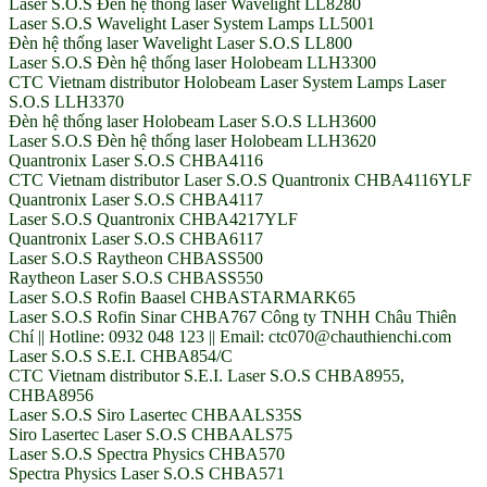
Laser S.O.S Đèn hệ thống laser Wavelight LL8280
Laser S.O.S Wavelight Laser System Lamps LL5001
Đèn hệ thống laser Wavelight Laser S.O.S LL800
Laser S.O.S Đèn hệ thống laser Holobeam LLH3300
CTC Vietnam distributor Holobeam Laser System Lamps Laser
S.O.S LLH3370
Đèn hệ thống laser Holobeam Laser S.O.S LLH3600
Laser S.O.S Đèn hệ thống laser Holobeam LLH3620
Quantronix Laser S.O.S CHBA4116
CTC Vietnam distributor Laser S.O.S Quantronix CHBA4116YLF
Quantronix Laser S.O.S CHBA4117
Laser S.O.S Quantronix CHBA4217YLF
Quantronix Laser S.O.S CHBA6117
Laser S.O.S Raytheon CHBASS500
Raytheon Laser S.O.S CHBASS550
Laser S.O.S Rofin Baasel CHBASTARMARK65
Laser S.O.S Rofin Sinar CHBA767 Công ty TNHH Châu Thiên
Chí || Hotline: 0932 048 123 || Email: ctc070@chauthienchi.com
Laser S.O.S S.E.I. CHBA854/C
CTC Vietnam distributor S.E.I. Laser S.O.S CHBA8955,
CHBA8956
Laser S.O.S Siro Lasertec CHBAALS35S
Siro Lasertec Laser S.O.S CHBAALS75
Laser S.O.S Spectra Physics CHBA570
Spectra Physics Laser S.O.S CHBA571