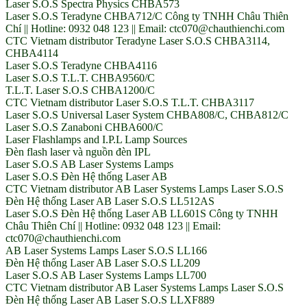
Laser S.O.S Spectra Physics CHBA573
Laser S.O.S Teradyne CHBA712/C Công ty TNHH Châu Thiên
Chí || Hotline: 0932 048 123 || Email: ctc070@chauthienchi.com
CTC Vietnam distributor Teradyne Laser S.O.S CHBA3114,
CHBA4114
Laser S.O.S Teradyne CHBA4116
Laser S.O.S T.L.T. CHBA9560/C
T.L.T. Laser S.O.S CHBA1200/C
CTC Vietnam distributor Laser S.O.S T.L.T. CHBA3117
Laser S.O.S Universal Laser System CHBA808/C, CHBA812/C
Laser S.O.S Zanaboni CHBA600/C
Laser Flashlamps and I.P.L Lamp Sources
Đèn flash laser và nguồn đèn IPL
Laser S.O.S AB Laser Systems Lamps
Laser S.O.S Đèn Hệ thống Laser AB
CTC Vietnam distributor AB Laser Systems Lamps Laser S.O.S
Đèn Hệ thống Laser AB Laser S.O.S LL512AS
Laser S.O.S Đèn Hệ thống Laser AB LL601S Công ty TNHH
Châu Thiên Chí || Hotline: 0932 048 123 || Email:
ctc070@chauthienchi.com
AB Laser Systems Lamps Laser S.O.S LL166
Đèn Hệ thống Laser AB Laser S.O.S LL209
Laser S.O.S AB Laser Systems Lamps LL700
CTC Vietnam distributor AB Laser Systems Lamps Laser S.O.S
Đèn Hệ thống Laser AB Laser S.O.S LLXF889