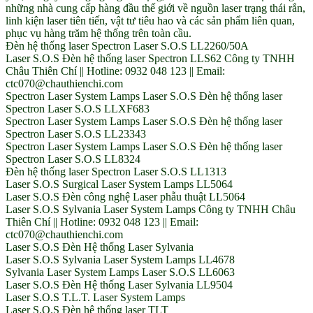
những nhà cung cấp hàng đầu thế giới về nguồn laser trạng thái rắn,
linh kiện laser tiên tiến, vật tư tiêu hao và các sản phẩm liên quan,
phục vụ hàng trăm hệ thống trên toàn cầu.
Đèn hệ thống laser Spectron Laser S.O.S LL2260/50A
Laser S.O.S Đèn hệ thống laser Spectron LLS62 Công ty TNHH
Châu Thiên Chí || Hotline: 0932 048 123 || Email:
ctc070@chauthienchi.com
Spectron Laser System Lamps Laser S.O.S Đèn hệ thống laser
Spectron Laser S.O.S LLXF683
Spectron Laser System Lamps Laser S.O.S Đèn hệ thống laser
Spectron Laser S.O.S LL23343
Spectron Laser System Lamps Laser S.O.S Đèn hệ thống laser
Spectron Laser S.O.S LL8324
Đèn hệ thống laser Spectron Laser S.O.S LL1313
Laser S.O.S Surgical Laser System Lamps LL5064
Laser S.O.S Đèn công nghệ Laser phẫu thuật LL5064
Laser S.O.S Sylvania Laser System Lamps Công ty TNHH Châu
Thiên Chí || Hotline: 0932 048 123 || Email:
ctc070@chauthienchi.com
Laser S.O.S Đèn Hệ thống Laser Sylvania
Laser S.O.S Sylvania Laser System Lamps LL4678
Sylvania Laser System Lamps Laser S.O.S LL6063
Laser S.O.S Đèn Hệ thống Laser Sylvania LL9504
Laser S.O.S T.L.T. Laser System Lamps
Laser S.O.S Đèn hệ thống laser TLT