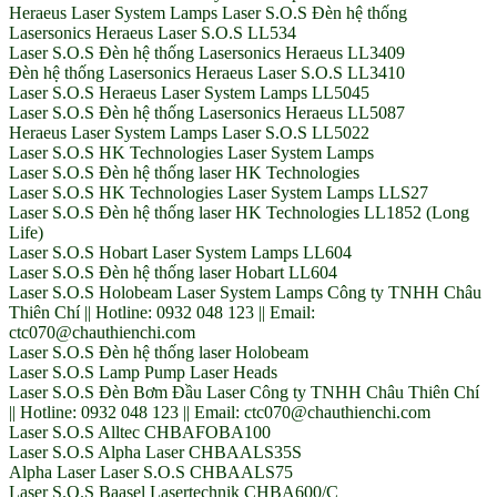
Heraeus Laser System Lamps Laser S.O.S Đèn hệ thống
Lasersonics Heraeus Laser S.O.S LL534
Laser S.O.S Đèn hệ thống Lasersonics Heraeus LL3409
Đèn hệ thống Lasersonics Heraeus Laser S.O.S LL3410
Laser S.O.S Heraeus Laser System Lamps LL5045
Laser S.O.S Đèn hệ thống Lasersonics Heraeus LL5087
Heraeus Laser System Lamps Laser S.O.S LL5022
Laser S.O.S HK Technologies Laser System Lamps
Laser S.O.S Đèn hệ thống laser HK Technologies
Laser S.O.S HK Technologies Laser System Lamps LLS27
Laser S.O.S Đèn hệ thống laser HK Technologies LL1852 (Long
Life)
Laser S.O.S Hobart Laser System Lamps LL604
Laser S.O.S Đèn hệ thống laser Hobart LL604
Laser S.O.S Holobeam Laser System Lamps Công ty TNHH Châu
Thiên Chí || Hotline: 0932 048 123 || Email:
ctc070@chauthienchi.com
Laser S.O.S Đèn hệ thống laser Holobeam
Laser S.O.S Lamp Pump Laser Heads
Laser S.O.S Đèn Bơm Đầu Laser Công ty TNHH Châu Thiên Chí
|| Hotline: 0932 048 123 || Email: ctc070@chauthienchi.com
Laser S.O.S Alltec CHBAFOBA100
Laser S.O.S Alpha Laser CHBAALS35S
Alpha Laser Laser S.O.S CHBAALS75
Laser S.O.S Baasel Lasertechnik CHBA600/C