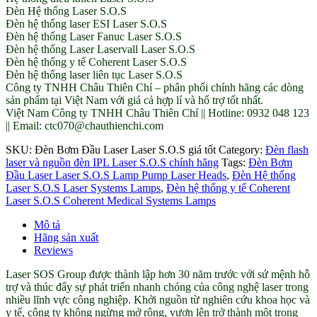
Đèn Hệ thống Laser S.O.S
Đèn hệ thống laser ESI Laser S.O.S
Đèn hệ thống Laser Fanuc Laser S.O.S
Đèn hệ thống Laser Laservall Laser S.O.S
Đèn hệ thống y tế Coherent Laser S.O.S
Đèn hệ thống laser liên tục Laser S.O.S
Công ty TNHH Châu Thiên Chí – phân phối chính hãng các dòng
sản phẩm tại Việt Nam với giá cả hợp lí và hổ trợ tốt nhất.
Việt Nam Công ty TNHH Châu Thiên Chí || Hotline: 0932 048 123
|| Email: ctc070@chauthienchi.com
SKU:
Đèn Bơm Đầu Laser Laser S.O.S giá tốt
Category:
Đèn flash
laser và nguồn đèn IPL Laser S.O.S chính hãng
Tags:
Đèn Bơm
Đầu Laser Laser S.O.S Lamp Pump Laser Heads
,
Đèn Hệ thống
Laser S.O.S Laser Systems Lamps
,
Đèn hệ thống y tế Coherent
Laser S.O.S Coherent Medical Systems Lamps
Mô tả
Hãng sản xuất
Reviews
Laser SOS Group được thành lập hơn 30 năm trước với sứ mệnh hỗ
trợ và thúc đẩy sự phát triển nhanh chóng của công nghệ laser trong
nhiều lĩnh vực công nghiệp. Khởi nguồn từ nghiên cứu khoa học và
y tế, công ty không ngừng mở rộng, vươn lên trở thành một trong