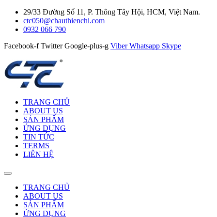
29/33 Đường Số 11, P. Thông Tây Hội, HCM, Việt Nam.
ctc050@chauthienchi.com
0932 066 790
Facebook-f
Twitter
Google-plus-g
Viber
Whatsapp
Skype
TRANG CHỦ
ABOUT US
SẢN PHẨM
ỨNG DỤNG
TIN TỨC
TERMS
LIÊN HỆ
TRANG CHỦ
ABOUT US
SẢN PHẨM
ỨNG DỤNG