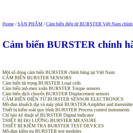
Home
/
SẢN PHẨM
/
Cảm biến điện từ BURSTER Việt Nam chính
Cảm biến BURSTER chính hãn
(Giá tham khảo)
Một số dòng cảm biến BURSTER chính hãng tại Việt Nam:
CẢM BIẾN BURSTER SENSORS
Cảm biến tải trọng BURSTER Load cells
Cảm biến mô-men xoắn BURSTER Torque sensors
Cảm biến dịch chuyển BURSTER Displacement sensors
CẢM BIẾN ĐIỆN TỬ BURSTER SENSOR ELECTRONICS
Mô-đun khuếch đại và máy phát BURSTER Amplifier and transmitte
Thiết bị kiểm soát quy trình BURSTER Process control instruments
Chỉ báo kỹ thuật số BURSTER Digital Indicator
THIẾT BỊ ĐO LƯỜNG BURSTER MEASURE
THIẾT BỊ KIỂM TRA BURSTER TEST DEVICES
Mô-đun kiểm tra BURSTER test modules