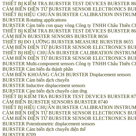
THIẾT BỊ KIỂM TRA BURSTER TEST DEVICES BURSTER 86
CẢM BIẾN ĐIỆN TỬ BURSTER SENSOR ELECTRONICS BUR
THIẾT BỊ HIỆU CHUẨN BURSTER CALIBRATION INSTRUM
BURSTER Rotating applications
BURSTER Cảm biến con quay vòng Công ty TNHH Châu Thiên Chí ||
THIẾT BỊ KIỂM TRA BURSTER TEST DEVICES BURSTER 86
CẢM BIẾN BURSTER SENSORS BURSTER 8656
THIẾT BỊ ĐO LƯỜNG BURSTER MEASURE BURSTER 8655
CẢM BIẾN ĐIỆN TỬ BURSTER SENSOR ELECTRONICS BUR
THIẾT BỊ HIỆU CHUẨN BURSTER CALIBRATION INSTRUM
CẢM BIẾN ĐIỆN TỬ BURSTER SENSOR ELECTRONICS BUR
BURSTER Multi-component sensors Công ty TNHH Châu Thiên Chí ||
BURSTER Cảm biến đa thành phần
CẢM BIẾN KHOẢNG CÁCH BURSTER Displacement sensors
BURSTER Cảm biến dịch chuyển
BURSTER Inductive displacement sensors
BURSTER Cảm biến dịch chuyển cảm ứng
THIẾT BỊ KIỂM TRA BURSTER TEST DEVICES BURSTER 87
CẢM BIẾN BURSTER SENSORS BURSTER 8740
THIẾT BỊ HIỆU CHUẨN BURSTER CALIBRATION INSTRUMENTS BUR
CẢM BIẾN ĐIỆN TỬ BURSTER SENSOR ELECTRONICS BUR
CẢM BIẾN ĐIỆN TỬ BURSTER SENSOR ELECTRONICS BUR
BURSTER Potentiometric displacement sensors
BURSTER Cảm biến dịch chuyển điện thế
BURSTER 8709