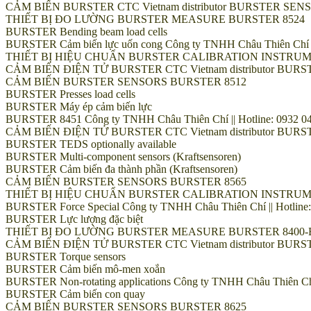
CẢM BIẾN BURSTER CTC Vietnam distributor BURSTER SE
THIẾT BỊ ĐO LƯỜNG BURSTER MEASURE BURSTER 8524
BURSTER Bending beam load cells
BURSTER Cảm biến lực uốn cong Công ty TNHH Châu Thiên Chí || H
THIẾT BỊ HIỆU CHUẨN BURSTER CALIBRATION INSTRUM
CẢM BIẾN ĐIỆN TỬ BURSTER CTC Vietnam distributor B
CẢM BIẾN BURSTER SENSORS BURSTER 8512
BURSTER Presses load cells
BURSTER Máy ép cảm biến lực
BURSTER 8451 Công ty TNHH Châu Thiên Chí || Hotline: 0932 048
CẢM BIẾN ĐIỆN TỬ BURSTER CTC Vietnam distributor B
BURSTER TEDS optionally available
BURSTER Multi-component sensors (Kraftsensoren)
BURSTER Cảm biến đa thành phần (Kraftsensoren)
CẢM BIẾN BURSTER SENSORS BURSTER 8565
THIẾT BỊ HIỆU CHUẨN BURSTER CALIBRATION INSTRUM
BURSTER Force Special Công ty TNHH Châu Thiên Chí || Hotline: 
BURSTER Lực lượng đặc biệt
THIẾT BỊ ĐO LƯỜNG BURSTER MEASURE BURSTER 8400-
CẢM BIẾN ĐIỆN TỬ BURSTER CTC Vietnam distributor B
BURSTER Torque sensors
BURSTER Cảm biến mô-men xoắn
BURSTER Non-rotating applications Công ty TNHH Châu Thiên Chí |
BURSTER Cảm biến con quay
CẢM BIẾN BURSTER SENSORS BURSTER 8625