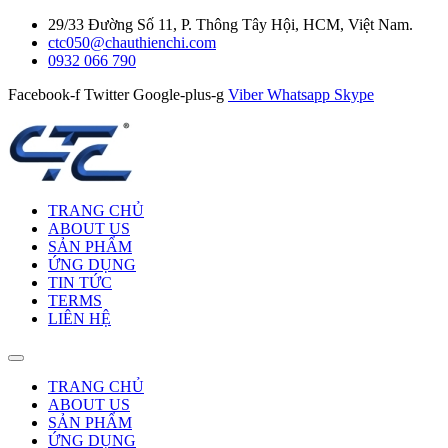
29/33 Đường Số 11, P. Thông Tây Hội, HCM, Việt Nam.
ctc050@chauthienchi.com
0932 066 790
Facebook-f
Twitter
Google-plus-g
Viber
Whatsapp
Skype
TRANG CHỦ
ABOUT US
SẢN PHẨM
ỨNG DỤNG
TIN TỨC
TERMS
LIÊN HỆ
TRANG CHỦ
ABOUT US
SẢN PHẨM
ỨNG DỤNG