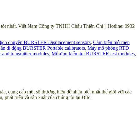
ốt nhất. Việt Nam Công ty TNHH Châu Thiên Chí || Hotline: 0932
dịch chuyển BURSTER Displacement sensors
,
Cảm biến mô-men
ẩn di động BURSTER Portable calibrators
,
Máy mô phỏng RTD
and transmitter modules
,
Mô-đun kiểm tra BURSTER test modules
,
, cung cấp một số thương hiệu dễ nhận biết nhất thế giới với các
, phát triển và sản xuất của chúng tôi tại Đức.