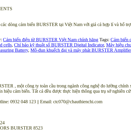
MENTS
dòng cảm biến BURSTER tại Việt Nam với giá cả hợp lí và hổ trợ t
y:
Cảm biến điện từ BURSTER Việt Nam chính hãng
Tags:
Cảm biến 
 cells
,
Chỉ báo kỹ thuật số BURSTER Digital Indicator
,
Máy hiệu chu
uring Battery
,
Mô-đun khuếch đại và máy phát BURSTER Amplifier 
TER , một công ty toàn cầu trong ngành công nghệ đo lường chính xác
ín hiệu cảm biến. Tất cả đều được thực hiện thông qua trụ sở nghiên cứu
ine: 0932 048 123 || Email: ctc070@chauthienchi.com
24
NSORS BURSTER 8523