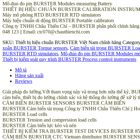
Mô-đun đo pin BURSTER Modules measuring Battery
THIẾT BỊ HIỆU CHUẨN BURSTER CALIBRATION INSTRU
Máy mô phỏng RTD BURSTER RTD simulators
Máy hiệu chuẩn di động BURSTER Portable calibrators
Công ty TNHH Châu Thiên Chí – BURSTER phân phối chính hãng các 
048 123 || Email: ctc070@chauthienchi.com
SKU:
Thiết bị hiệu chuẩn BURSTER Việt Nam chính hãng
Categor
xoắn BURSTER Torque sensors
,
Cảm biến tải trọng BURSTER Load
BURSTER RTD simulators
,
Mô-đun đo pin BURSTER Modules meas
Thiết bị kiểm soát quy trình BURSTER Process control instruments
Mô tả
Hãng sản xuất
Reviews
Giải pháp đo lường.Với tham vọng này và trong hơn nửa thế kỷ, BURS
cảm biến, thiết bị đo lường chính xác và hệ thống đo lường để xử lý t
CẢM BIẾN BURSTER SENSORS BURSTER CẢM BIẾN
BURSTER Cảm biến tải trọng Công ty TNHH Châu Thiên Chí || Hotl
BURSTER Load cells
BURSTER Tension and compression load cells
BURSTER Cảm biến lực kéo và nén
THIẾT BỊ KIỂM TRA BURSTER TEST DEVICES BURSTER 85
CẢM BIẾN BURSTER CTC Vietnam distributor BURSTER SE