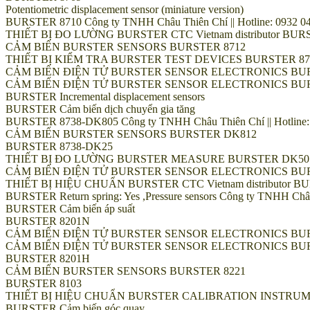
Potentiometric displacement sensor (miniature version)
BURSTER 8710 Công ty TNHH Châu Thiên Chí || Hotline: 0932 048
THIẾT BỊ ĐO LƯỜNG BURSTER CTC Vietnam distributor B
CẢM BIẾN BURSTER SENSORS BURSTER 8712
THIẾT BỊ KIỂM TRA BURSTER TEST DEVICES BURSTER 87
CẢM BIẾN ĐIỆN TỬ BURSTER SENSOR ELECTRONICS BUR
CẢM BIẾN ĐIỆN TỬ BURSTER SENSOR ELECTRONICS BUR
BURSTER Incremental displacement sensors
BURSTER Cảm biến dịch chuyển gia tăng
BURSTER 8738-DK805 Công ty TNHH Châu Thiên Chí || Hotline: 0
CẢM BIẾN BURSTER SENSORS BURSTER DK812
BURSTER 8738-DK25
THIẾT BỊ ĐO LƯỜNG BURSTER MEASURE BURSTER DK50
CẢM BIẾN ĐIỆN TỬ BURSTER SENSOR ELECTRONICS BU
THIẾT BỊ HIỆU CHUẨN BURSTER CTC Vietnam distributo
BURSTER Return spring: Yes ,Pressure sensors Công ty TNHH Châu T
BURSTER Cảm biến áp suất
BURSTER 8201N
CẢM BIẾN ĐIỆN TỬ BURSTER SENSOR ELECTRONICS BUR
CẢM BIẾN ĐIỆN TỬ BURSTER SENSOR ELECTRONICS BUR
BURSTER 8201H
CẢM BIẾN BURSTER SENSORS BURSTER 8221
BURSTER 8103
THIẾT BỊ HIỆU CHUẨN BURSTER CALIBRATION INSTRUMENTS BUR
BURSTER Cảm biến góc quay