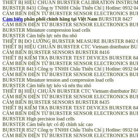
THIẾT BỊ HIỆU CHUẨN BURSTER CALIBRATION INSTRUM
BURSTER 8431 Công ty TNHH Châu Thiên Chí || Hotline: 0932 048
CẢM BIẾN ĐIỆN TỬ BURSTER SENSOR ELECTRONICS BUR
Cảm biến
phân phối chính hãng tại Việt Nam
BURSTER 8427
CẢM BIẾN ĐIỆN TỬ BURSTER SENSOR ELECTRONICS BUR
BURSTER Miniature compression load cells
BURSTER Cảm biến lực nén thu nhỏ
THIẾT BỊ ĐO LƯỜNG BURSTER MEASURE BURSTER 8402 Công ty TN
THIẾT BỊ HIỆU CHUẨN BURSTER CTC Vietnam distributo
CẢM BIẾN BURSTER SENSORS BURSTER 8416
THIẾT BỊ KIỂM TRA BURSTER TEST DEVICES BURSTER 84
CẢM BIẾN ĐIỆN TỬ BURSTER SENSOR ELECTRONICS BUR
BURSTER 8413 Công ty TNHH Châu Thiên Chí || Hotline: 0932 048
CẢM BIẾN ĐIỆN TỬ BURSTER SENSOR ELECTRONICS BUR
BURSTER Miniature tension and compression load cells
BURSTER Cảm biến lực kéo và nén thu nhỏ
THIẾT BỊ HIỆU CHUẨN BURSTER CTC Vietnam distributo
CẢM BIẾN ĐIỆN TỬ BURSTER SENSOR ELECTRONICS BUR
CẢM BIẾN BURSTER SENSORS BURSTER 8435
THIẾT BỊ KIỂM TRA BURSTER TEST DEVICES BURSTER 84
CẢM BIẾN ĐIỆN TỬ BURSTER SENSOR ELECTRONICS BUR
BURSTER High precision load cells
BURSTER Cảm biến lực có độ chính xác cao
BURSTER 8527 Công ty TNHH Châu Thiên Chí || Hotline: 0932 048
CẢM BIẾN ĐIỆN TỬ BURSTER SENSOR ELECTRONICS BUR