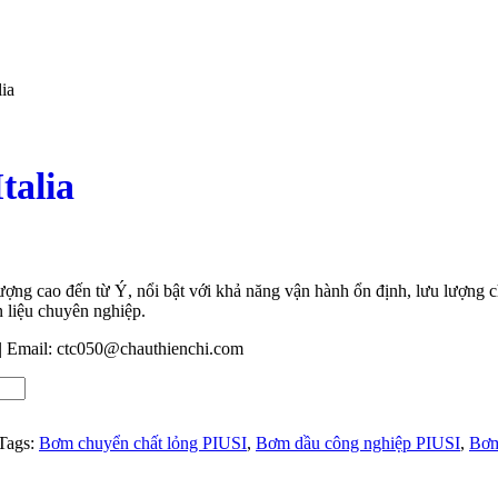
ia
talia
lượng cao đến từ Ý, nổi bật với khả năng vận hành ổn định, lưu lượng
 liệu chuyên nghiệp.
 Email: ctc050@chauthienchi.com
Tags:
Bơm chuyển chất lỏng PIUSI
,
Bơm dầu công nghiệp PIUSI
,
Bơm