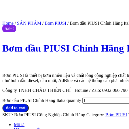
Home
/
SẢN PHẨM
/
Bơm PIUSI
/ Bơm dầu PIUSI Chính Hãng Ital
Sale!
Bơm dầu PIUSI Chính Hãng I
$
555.00
$
500.00
(Giá tham khảo)
Bơm PIUSI là thiết bị bơm nhiên liệu và chất lỏng công nghiệp chất 
như bơm dầu diesel, dầu nhớt, AdBlue và các hệ thống cấp phát nhiên
Công ty TNHH CHÂU THIÊN CHÍ || Hotline / Zalo: 0932 066 790 |
Bơm dầu PIUSI Chính Hãng Italia quantity
Add to cart
SKU:
Bơm PIUSI Công Nghiệp Chính Hãng
Category:
Bơm PIUSI
Mô tả