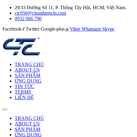
29/33 Đường Số 11, P. Thông Tây Hội, HCM, Việt Nam.
ctc050@chauthienchi.com
0932 066 790
Facebook-f
Twitter
Google-plus-g
Viber
Whatsapp
Skype
TRANG CHỦ
ABOUT US
SẢN PHẨM
ỨNG DỤNG
TIN TỨC
TERMS
LIÊN HỆ
TRANG CHỦ
ABOUT US
SẢN PHẨM
ỨNG DỤNG