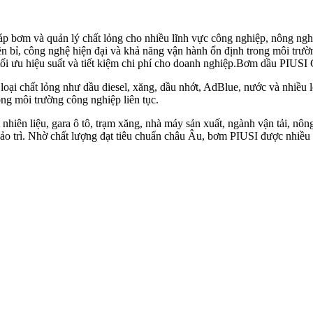
áp bơm và quản lý chất lỏng cho nhiều lĩnh vực công nghiệp, nông nghi
n bỉ, công nghệ hiện đại và khả năng vận hành ổn định trong môi trườ
tối ưu hiệu suất và tiết kiệm chi phí cho doanh nghiệp.Bơm dầu PIUSI 
ại chất lỏng như dầu diesel, xăng, dầu nhớt, AdBlue, nước và nhiều 
ong môi trường công nghiệp liên tục.
iên liệu, gara ô tô, trạm xăng, nhà máy sản xuất, ngành vận tải, nôn
 bảo trì. Nhờ chất lượng đạt tiêu chuẩn châu Âu, bơm PIUSI được nhiều