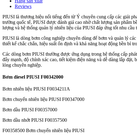
Hãng sản xuất
Reviews
PIUSI là thương hiệu nổi tiếng đến từ Ý chuyên cung cấp các giải ph
trường quốc tế, PIUSI được đánh giá cao nhờ chất lượng sản phẩm bề
lượng và hệ thống quản lý nhiên liệu của PIUSI đáp ứng tốt nhu cầu 
PIUSI là dòng bơm công nghiệp chuyên dùng để bơm và quản lý các lo
thiết kế chắc chắn, hiệu suất ổn định và khả năng hoạt động bền bỉ tr
Các dòng bơm PIUSI thường được ứng dụng trong hệ thống cấp phát nh
đẩy mạnh, độ chính xác cao, tiết kiệm điện năng và dễ dàng lắp đặt,
lỏng chuyên nghiệp.
Bơm diesel PIUSI F00342000
Bơm nhiên liệu PIUSI F0034211A
Bơm chuyển nhiên liệu PIUSI F00347000
Bơm dầu PIUSI F00357000
Bơm dầu nhớt PIUSI F00357500
F00358500 Bơm chuyển nhiên liệu PIUSI