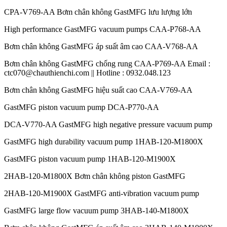
CPA-V769-AA Bơm chân không GastMFG lưu lượng lớn
High performance GastMFG vacuum pumps CAA-P768-AA
Bơm chân không GastMFG áp suất âm cao CAA-V768-AA
Bơm chân không GastMFG chống rung CAA-P769-AA Email :
ctc070@chauthienchi.com || Hotline : 0932.048.123
Bơm chân không GastMFG hiệu suất cao CAA-V769-AA
GastMFG piston vacuum pump DCA-P770-AA
DCA-V770-AA GastMFG high negative pressure vacuum pump
GastMFG high durability vacuum pump 1HAB-120-M1800X
GastMFG piston vacuum pump 1HAB-120-M1900X
2HAB-120-M1800X Bơm chân không piston GastMFG
2HAB-120-M1900X GastMFG anti-vibration vacuum pump
GastMFG large flow vacuum pump 3HAB-140-M1800X