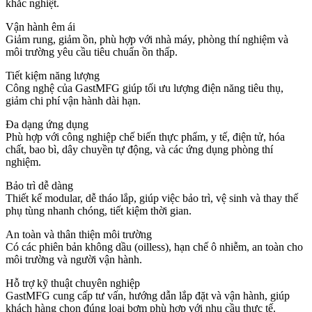
khắc nghiệt.
Vận hành êm ái
Giảm rung, giảm ồn, phù hợp với nhà máy, phòng thí nghiệm và
môi trường yêu cầu tiêu chuẩn ồn thấp.
Tiết kiệm năng lượng
Công nghệ của GastMFG giúp tối ưu lượng điện năng tiêu thụ,
giảm chi phí vận hành dài hạn.
Đa dạng ứng dụng
Phù hợp với công nghiệp chế biến thực phẩm, y tế, điện tử, hóa
chất, bao bì, dây chuyền tự động, và các ứng dụng phòng thí
nghiệm.
Bảo trì dễ dàng
Thiết kế modular, dễ tháo lắp, giúp việc bảo trì, vệ sinh và thay thế
phụ tùng nhanh chóng, tiết kiệm thời gian.
An toàn và thân thiện môi trường
Có các phiên bản không dầu (oilless), hạn chế ô nhiễm, an toàn cho
môi trường và người vận hành.
Hỗ trợ kỹ thuật chuyên nghiệp
GastMFG cung cấp tư vấn, hướng dẫn lắp đặt và vận hành, giúp
khách hàng chọn đúng loại bơm phù hợp với nhu cầu thực tế.