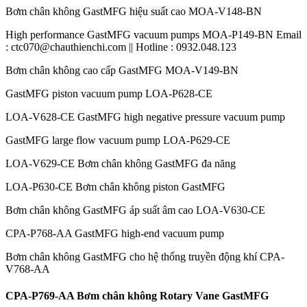
Bơm chân không GastMFG hiệu suất cao MOA-V148-BN
High performance GastMFG vacuum pumps MOA-P149-BN Email
: ctc070@chauthienchi.com || Hotline : 0932.048.123
Bơm chân không cao cấp GastMFG MOA-V149-BN
GastMFG piston vacuum pump LOA-P628-CE
LOA-V628-CE GastMFG high negative pressure vacuum pump
GastMFG large flow vacuum pump LOA-P629-CE
LOA-V629-CE Bơm chân không GastMFG đa năng
LOA-P630-CE Bơm chân không piston GastMFG
Bơm chân không GastMFG áp suất âm cao LOA-V630-CE
CPA-P768-AA GastMFG high-end vacuum pump
Bơm chân không GastMFG cho hệ thống truyền động khí CPA-
V768-AA
CPA-P769-AA Bơm chân không Rotary Vane GastMFG