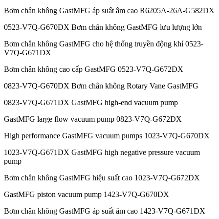
Bơm chân không GastMFG áp suất âm cao R6205A-26A-G582DX
0523-V7Q-G670DX Bơm chân không GastMFG lưu lượng lớn
Bơm chân không GastMFG cho hệ thống truyền động khí 0523-
V7Q-G671DX
Bơm chân không cao cấp GastMFG 0523-V7Q-G672DX
0823-V7Q-G670DX Bơm chân không Rotary Vane GastMFG
0823-V7Q-G671DX GastMFG high-end vacuum pump
GastMFG large flow vacuum pump 0823-V7Q-G672DX
High performance GastMFG vacuum pumps 1023-V7Q-G670DX
1023-V7Q-G671DX GastMFG high negative pressure vacuum
pump
Bơm chân không GastMFG hiệu suất cao 1023-V7Q-G672DX
GastMFG piston vacuum pump 1423-V7Q-G670DX
Bơm chân không GastMFG áp suất âm cao 1423-V7Q-G671DX