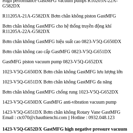
High performance GastMFG vacuum pumps R10205A-22A-
G582DX
R11205A-21A-G582DX Bơm chân không piston GastMFG
Bơm chân không GastMFG cho hệ thống truyền động khí
R11205A-22A-G582DX
Bơm chân không GastMFG hiệu suất cao 0823-V5Q-G650DX
Bơm chân không cao cấp GastMFG 0823-V5Q-G651DX
GastMFG piston vacuum pump 0823-V5Q-G652DX
1023-V5Q-G650DX Bơm chân không GastMFG lưu lượng lớn
1023-V5Q-G651DX Bơm chân không GastMFG đa năng
Bơm chân không GastMFG chống rung 1023-V5Q-G652DX
1423-V5Q-G650DX GastMFG anti-vibration vacuum pump
1423-V5Q-G651DX Bơm chân không Rotary Vane GastMFG
Email : ctc070@chauthienchi.com || Hotline : 0932.048.123
1423-V5Q-G652DX GastMFG high negative pressure vacuum