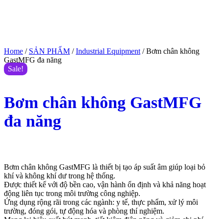
Home
/
SẢN PHẨM
/
Industrial Equipment
/ Bơm chân không
GastMFG đa năng
Sale!
Bơm chân không GastMFG
đa năng
$
555.00
$
500.00
(Giá tham khảo)
Bơm chân không GastMFG là thiết bị tạo áp suất âm giúp loại bỏ
khí và không khí dư trong hệ thống.
Được thiết kế với độ bền cao, vận hành ổn định và khả năng hoạt
động liên tục trong môi trường công nghiệp.
Ứng dụng rộng rãi trong các ngành: y tế, thực phẩm, xử lý môi
trường, đóng gói, tự động hóa và phòng thí nghiệm.