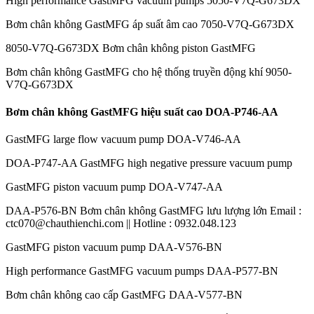
High performance GastMFG vacuum pumps 5050-V7Q-G673DX
Bơm chân không GastMFG áp suất âm cao 7050-V7Q-G673DX
8050-V7Q-G673DX Bơm chân không piston GastMFG
Bơm chân không GastMFG cho hệ thống truyền động khí 9050-
V7Q-G673DX
Bơm chân không GastMFG hiệu suất cao DOA-P746-AA
GastMFG large flow vacuum pump DOA-V746-AA
DOA-P747-AA GastMFG high negative pressure vacuum pump
GastMFG piston vacuum pump DOA-V747-AA
DAA-P576-BN Bơm chân không GastMFG lưu lượng lớn Email :
ctc070@chauthienchi.com || Hotline : 0932.048.123
GastMFG piston vacuum pump DAA-V576-BN
High performance GastMFG vacuum pumps DAA-P577-BN
Bơm chân không cao cấp GastMFG DAA-V577-BN