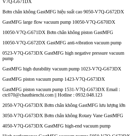
V7Q-G671DX
Bơm chân không GastMFG hiệu suất cao 9050-V7Q-G672DX
GastMFG large flow vacuum pump 10050-V7Q-G670DX
10050-V7Q-G671DX Bơm chân không piston GastMFG
10050-V7Q-G672DX GastMFG anti-vibration vacuum pump
0523-V7Q-G673DX GastMFG high negative pressure vacuum
pump
GastMFG high durability vacuum pump 1023-V7Q-G673DX
GastMFG piston vacuum pump 1423-V7Q-G673DX
GastMFG piston vacuum pump 1531-V7Q-G673DX Email :
ctc070@chauthienchi.com || Hotline : 0932.048.123
2050-V7Q-G673DX Bơm chân không GastMFG lưu lượng lớn
3050-V7Q-G673DX Bơm chân không Rotary Vane GastMFG
4050-V7Q-G673DX GastMFG high-end vacuum pump