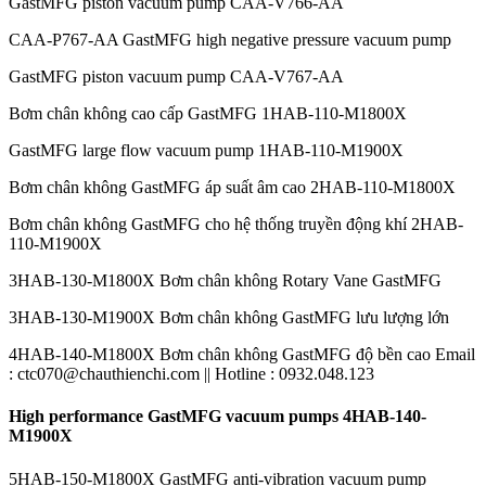
GastMFG piston vacuum pump CAA-V766-AA
CAA-P767-AA GastMFG high negative pressure vacuum pump
GastMFG piston vacuum pump CAA-V767-AA
Bơm chân không cao cấp GastMFG 1HAB-110-M1800X
GastMFG large flow vacuum pump 1HAB-110-M1900X
Bơm chân không GastMFG áp suất âm cao 2HAB-110-M1800X
Bơm chân không GastMFG cho hệ thống truyền động khí 2HAB-
110-M1900X
3HAB-130-M1800X Bơm chân không Rotary Vane GastMFG
3HAB-130-M1900X Bơm chân không GastMFG lưu lượng lớn
4HAB-140-M1800X Bơm chân không GastMFG độ bền cao Email
: ctc070@chauthienchi.com || Hotline : 0932.048.123
High performance GastMFG vacuum pumps 4HAB-140-
M1900X
5HAB-150-M1800X GastMFG anti-vibration vacuum pump