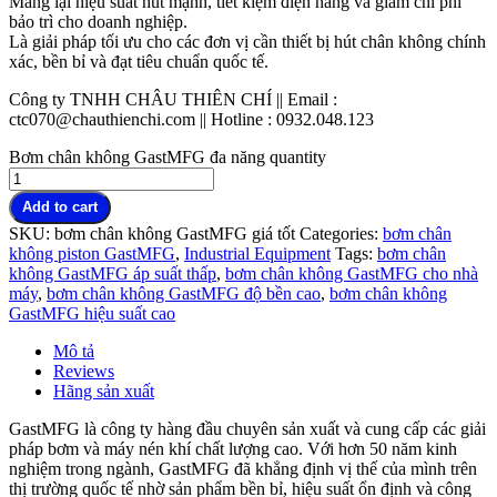
Mang lại hiệu suất hút mạnh, tiết kiệm điện năng và giảm chi phí
bảo trì cho doanh nghiệp.
Là giải pháp tối ưu cho các đơn vị cần thiết bị hút chân không chính
xác, bền bỉ và đạt tiêu chuẩn quốc tế.
Công ty TNHH CHÂU THIÊN CHÍ || Email :
ctc070@chauthienchi.com || Hotline : 0932.048.123
Bơm chân không GastMFG đa năng quantity
Add to cart
SKU:
bơm chân không GastMFG giá tốt
Categories:
bơm chân
không piston GastMFG
,
Industrial Equipment
Tags:
bơm chân
không GastMFG áp suất thấp
,
bơm chân không GastMFG cho nhà
máy
,
bơm chân không GastMFG độ bền cao
,
bơm chân không
GastMFG hiệu suất cao
Mô tả
Reviews
Hãng sản xuất
GastMFG là công ty hàng đầu chuyên sản xuất và cung cấp các giải
pháp bơm và máy nén khí chất lượng cao. Với hơn 50 năm kinh
nghiệm trong ngành, GastMFG đã khẳng định vị thế của mình trên
thị trường quốc tế nhờ sản phẩm bền bỉ, hiệu suất ổn định và công