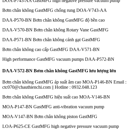
DOA-P743-AA GastMFG high negative pressure vacuum pump
Bơm chân không GastMFG chống rung DOA-V743-AA
DAA-P570-BN Bơm chân không GastMFG độ bền cao
DAA-V570-BN Bơm chân không Rotary Vane GastMFG
DAA-P571-BN Bơm chân không cánh gạt GastMFG
Bơm chân không cao cấp GastMFG DAA-V571-BN
High performance GastMFG vacuum pumps DAA-P572-BN
DAA-V572-BN Bơm chân không GastMFG lưu lượng lớn
Bơm chân không GastMFG áp suất âm cao MOA-P146-BN Email :
ctc070@chauthienchi.com || Hotline : 0932.048.123
Bơm chân không GastMFG hiệu suất cao MOA-V146-BN
MOA-P147-BN GastMFG anti-vibration vacuum pump
MOA-V147-BN Bơm chân không piston GastMFG
LOA-P625-CE GastMFG high negative pressure vacuum pump