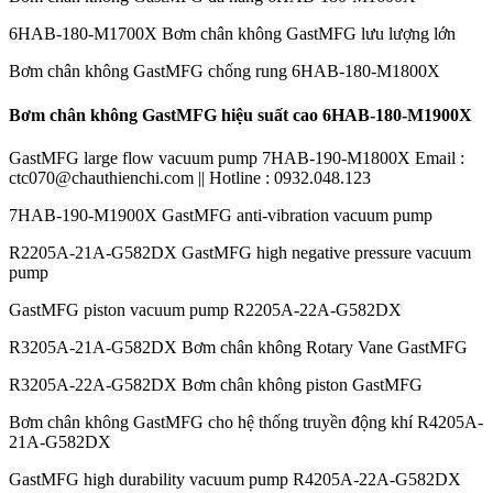
6HAB-180-M1700X Bơm chân không GastMFG lưu lượng lớn
Bơm chân không GastMFG chống rung 6HAB-180-M1800X
Bơm chân không GastMFG hiệu suất cao 6HAB-180-M1900X
GastMFG large flow vacuum pump 7HAB-190-M1800X Email :
ctc070@chauthienchi.com || Hotline : 0932.048.123
7HAB-190-M1900X GastMFG anti-vibration vacuum pump
R2205A-21A-G582DX GastMFG high negative pressure vacuum
pump
GastMFG piston vacuum pump R2205A-22A-G582DX
R3205A-21A-G582DX Bơm chân không Rotary Vane GastMFG
R3205A-22A-G582DX Bơm chân không piston GastMFG
Bơm chân không GastMFG cho hệ thống truyền động khí R4205A-
21A-G582DX
GastMFG high durability vacuum pump R4205A-22A-G582DX