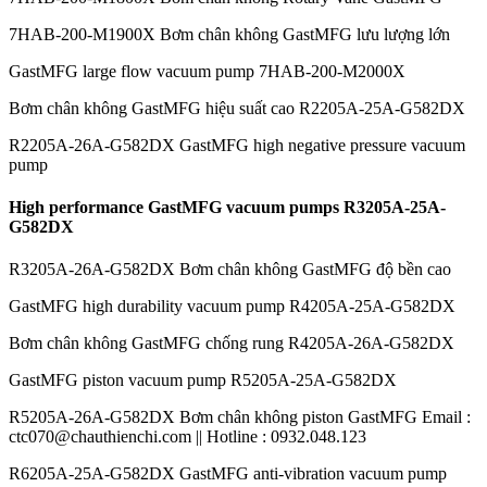
7HAB-200-M1900X Bơm chân không GastMFG lưu lượng lớn
GastMFG large flow vacuum pump 7HAB-200-M2000X
Bơm chân không GastMFG hiệu suất cao R2205A-25A-G582DX
R2205A-26A-G582DX GastMFG high negative pressure vacuum
pump
High performance GastMFG vacuum pumps R3205A-25A-
G582DX
R3205A-26A-G582DX Bơm chân không GastMFG độ bền cao
GastMFG high durability vacuum pump R4205A-25A-G582DX
Bơm chân không GastMFG chống rung R4205A-26A-G582DX
GastMFG piston vacuum pump R5205A-25A-G582DX
R5205A-26A-G582DX Bơm chân không piston GastMFG Email :
ctc070@chauthienchi.com || Hotline : 0932.048.123
R6205A-25A-G582DX GastMFG anti-vibration vacuum pump