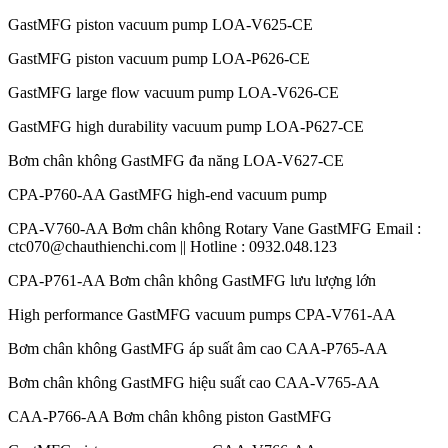
GastMFG piston vacuum pump LOA-V625-CE
GastMFG piston vacuum pump LOA-P626-CE
GastMFG large flow vacuum pump LOA-V626-CE
GastMFG high durability vacuum pump LOA-P627-CE
Bơm chân không GastMFG đa năng LOA-V627-CE
CPA-P760-AA GastMFG high-end vacuum pump
CPA-V760-AA Bơm chân không Rotary Vane GastMFG Email :
ctc070@chauthienchi.com || Hotline : 0932.048.123
CPA-P761-AA Bơm chân không GastMFG lưu lượng lớn
High performance GastMFG vacuum pumps CPA-V761-AA
Bơm chân không GastMFG áp suất âm cao CAA-P765-AA
Bơm chân không GastMFG hiệu suất cao CAA-V765-AA
CAA-P766-AA Bơm chân không piston GastMFG