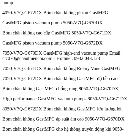
pump
4050-V7Q-G672DX Bơm chân không piston GastMFG
GastMFG piston vacuum pump 5050-V7Q-G670DX
Bơm chân không cao cấp GastMFG 5050-V7Q-G671DX
GastMFG piston vacuum pump 5050-V7Q-G672DX
7050-V7Q-G670DX GastMFG high-end vacuum pump Email :
ctc070@chauthienchi.com || Hotline : 0932.048.123
7050-V7Q-G671DX Bơm chân không Rotary Vane GastMFG
7050-V7Q-G672DX Bơm chân không GastMFG độ bền cao
Bơm chân không GastMFG chống rung 8050-V7Q-G670DX
High performance GastMFG vacuum pumps 8050-V7Q-G671DX
8050-V7Q-G672DX Bơm chân không GastMFG lưu lượng lớn
Bơm chân không GastMFG áp suất âm cao 9050-V7Q-G670DX
Bơm chân không GastMFG cho hệ thống truyền động khí 9050-