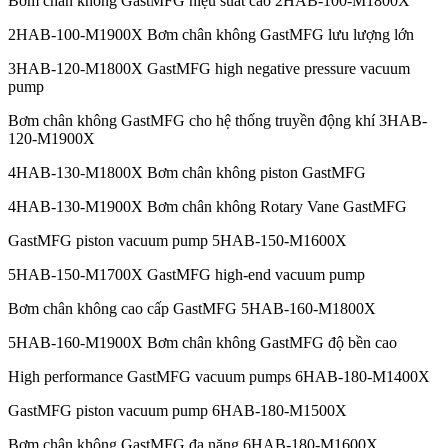
Bơm chân không GastMFG hiệu suất cao 2HAB-100-M1800X
2HAB-100-M1900X Bơm chân không GastMFG lưu lượng lớn
3HAB-120-M1800X GastMFG high negative pressure vacuum
pump
Bơm chân không GastMFG cho hệ thống truyền động khí 3HAB-
120-M1900X
4HAB-130-M1800X Bơm chân không piston GastMFG
4HAB-130-M1900X Bơm chân không Rotary Vane GastMFG
GastMFG piston vacuum pump 5HAB-150-M1600X
5HAB-150-M1700X GastMFG high-end vacuum pump
Bơm chân không cao cấp GastMFG 5HAB-160-M1800X
5HAB-160-M1900X Bơm chân không GastMFG độ bền cao
High performance GastMFG vacuum pumps 6HAB-180-M1400X
GastMFG piston vacuum pump 6HAB-180-M1500X
Bơm chân không GastMFG đa năng 6HAB-180-M1600X