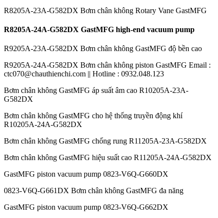
R8205A-23A-G582DX Bơm chân không Rotary Vane GastMFG
R8205A-24A-G582DX GastMFG high-end vacuum pump
R9205A-23A-G582DX Bơm chân không GastMFG độ bền cao
R9205A-24A-G582DX Bơm chân không piston GastMFG Email :
ctc070@chauthienchi.com || Hotline : 0932.048.123
Bơm chân không GastMFG áp suất âm cao R10205A-23A-
G582DX
Bơm chân không GastMFG cho hệ thống truyền động khí
R10205A-24A-G582DX
Bơm chân không GastMFG chống rung R11205A-23A-G582DX
Bơm chân không GastMFG hiệu suất cao R11205A-24A-G582DX
GastMFG piston vacuum pump 0823-V6Q-G660DX
0823-V6Q-G661DX Bơm chân không GastMFG đa năng
GastMFG piston vacuum pump 0823-V6Q-G662DX