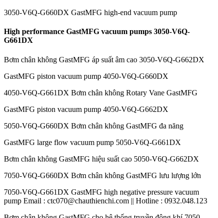
3050-V6Q-G660DX GastMFG high-end vacuum pump
High performance GastMFG vacuum pumps 3050-V6Q-
G661DX
Bơm chân không GastMFG áp suất âm cao 3050-V6Q-G662DX
GastMFG piston vacuum pump 4050-V6Q-G660DX
4050-V6Q-G661DX Bơm chân không Rotary Vane GastMFG
GastMFG piston vacuum pump 4050-V6Q-G662DX
5050-V6Q-G660DX Bơm chân không GastMFG đa năng
GastMFG large flow vacuum pump 5050-V6Q-G661DX
Bơm chân không GastMFG hiệu suất cao 5050-V6Q-G662DX
7050-V6Q-G660DX Bơm chân không GastMFG lưu lượng lớn
7050-V6Q-G661DX GastMFG high negative pressure vacuum
pump Email : ctc070@chauthienchi.com || Hotline : 0932.048.123
Bơm chân không GastMFG cho hệ thống truyền động khí 7050-