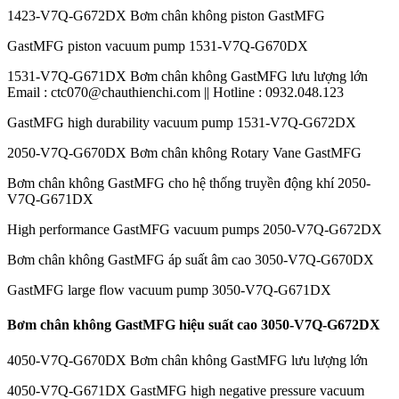
1423-V7Q-G672DX Bơm chân không piston GastMFG
GastMFG piston vacuum pump 1531-V7Q-G670DX
1531-V7Q-G671DX Bơm chân không GastMFG lưu lượng lớn
Email : ctc070@chauthienchi.com || Hotline : 0932.048.123
GastMFG high durability vacuum pump 1531-V7Q-G672DX
2050-V7Q-G670DX Bơm chân không Rotary Vane GastMFG
Bơm chân không GastMFG cho hệ thống truyền động khí 2050-
V7Q-G671DX
High performance GastMFG vacuum pumps 2050-V7Q-G672DX
Bơm chân không GastMFG áp suất âm cao 3050-V7Q-G670DX
GastMFG large flow vacuum pump 3050-V7Q-G671DX
Bơm chân không GastMFG hiệu suất cao 3050-V7Q-G672DX
4050-V7Q-G670DX Bơm chân không GastMFG lưu lượng lớn
4050-V7Q-G671DX GastMFG high negative pressure vacuum