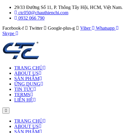
29/33 Đường Số 11, P. Thông Tây Hội, HCM, Việt Nam.
ctc050@chauthienchi.com
0932 066 790
Facebook-f
Twitter
Google-plus-g
Viber
Whatsapp
Skype
TRANG CHỦ
ABOUT US
SẢN PHẨM
ỨNG DỤNG
TIN TỨC
TERMS
LIÊN HỆ
TRANG CHỦ
ABOUT US
SẢN PHẨM