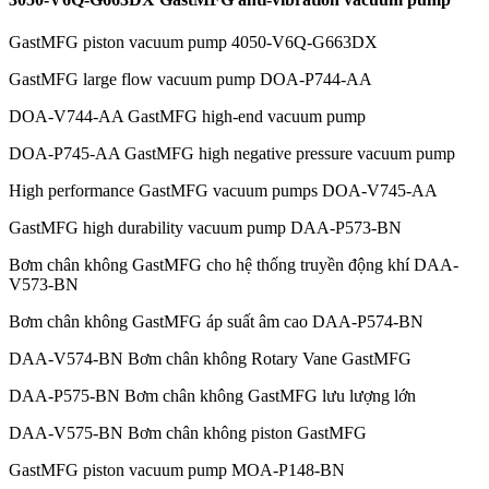
GastMFG piston vacuum pump 4050-V6Q-G663DX
GastMFG large flow vacuum pump DOA-P744-AA
DOA-V744-AA GastMFG high-end vacuum pump
DOA-P745-AA GastMFG high negative pressure vacuum pump
High performance GastMFG vacuum pumps DOA-V745-AA
GastMFG high durability vacuum pump DAA-P573-BN
Bơm chân không GastMFG cho hệ thống truyền động khí DAA-
V573-BN
Bơm chân không GastMFG áp suất âm cao DAA-P574-BN
DAA-V574-BN Bơm chân không Rotary Vane GastMFG
DAA-P575-BN Bơm chân không GastMFG lưu lượng lớn
DAA-V575-BN Bơm chân không piston GastMFG
GastMFG piston vacuum pump MOA-P148-BN