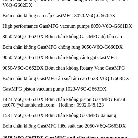
V6Q-G662DX
Bơm chân không cao cấp GastMFG 8050-V6Q-G660DX
High performance GastMFG vacuum pumps 8050-V6Q-G661DX
8050-V6Q-G662DX Bơm chân không GastMFG độ bền cao
Bơm chân không GastMFG chống rung 9050-V6Q-G660DX
9050-V6Q-G661DX Bơm chân không cánh gạt GastMFG
9050-V6Q-G662DX Bơm chân không Rotary Vane GastMFG
Bơm chân không GastMFG áp suất âm cao 0523-V6Q-G663DX
GastMFG piston vacuum pump 1023-V6Q-G663DX
1423-V6Q-G663DX Bơm chân không piston GastMFG Email :
ctc070@chauthienchi.com || Hotline : 0932.048.123
1531-V6Q-G663DX Bơm chân không GastMFG đa năng
Bơm chân không GastMFG hiệu suất cao 2050-V6Q-G663DX
3050-V6Q-G663DX GastMFG anti-vibration vacuum pump