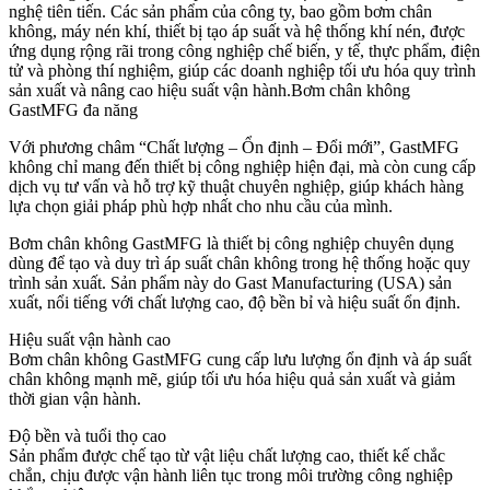
nghệ tiên tiến. Các sản phẩm của công ty, bao gồm bơm chân
không, máy nén khí, thiết bị tạo áp suất và hệ thống khí nén, được
ứng dụng rộng rãi trong công nghiệp chế biến, y tế, thực phẩm, điện
tử và phòng thí nghiệm, giúp các doanh nghiệp tối ưu hóa quy trình
sản xuất và nâng cao hiệu suất vận hành.Bơm chân không
GastMFG đa năng
Với phương châm “Chất lượng – Ổn định – Đổi mới”, GastMFG
không chỉ mang đến thiết bị công nghiệp hiện đại, mà còn cung cấp
dịch vụ tư vấn và hỗ trợ kỹ thuật chuyên nghiệp, giúp khách hàng
lựa chọn giải pháp phù hợp nhất cho nhu cầu của mình.
Bơm chân không GastMFG là thiết bị công nghiệp chuyên dụng
dùng để tạo và duy trì áp suất chân không trong hệ thống hoặc quy
trình sản xuất. Sản phẩm này do Gast Manufacturing (USA) sản
xuất, nổi tiếng với chất lượng cao, độ bền bỉ và hiệu suất ổn định.
Hiệu suất vận hành cao
Bơm chân không GastMFG cung cấp lưu lượng ổn định và áp suất
chân không mạnh mẽ, giúp tối ưu hóa hiệu quả sản xuất và giảm
thời gian vận hành.
Độ bền và tuổi thọ cao
Sản phẩm được chế tạo từ vật liệu chất lượng cao, thiết kế chắc
chắn, chịu được vận hành liên tục trong môi trường công nghiệp