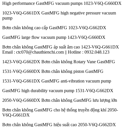
High performance GastMFG vacuum pumps 1023-V6Q-G660DX
1023-V6Q-G661DX GastMFG high negative pressure vacuum
pump
Bơm chân không cao cấp GastMFG 1023-V6Q-G662DX
GastMFG large flow vacuum pump 1423-V6Q-G660DX
Bơm chân không GastMFG áp suất âm cao 1423-V6Q-G661DX
Email : ctc070@chauthienchi.com || Hotline : 0932.048.123
1423-V6Q-G662DX Bơm chân không Rotary Vane GastMFG
1531-V6Q-G660DX Bơm chân không piston GastMFG
1531-V6Q-G661DX GastMFG anti-vibration vacuum pump
GastMFG high durability vacuum pump 1531-V6Q-G662DX
2050-V6Q-G660DX Bơm chân không GastMFG lưu lượng lớn
Bơm chân không GastMFG cho hệ thống truyền động khí 2050-
V6Q-G661DX
Bơm chân không GastMFG hiệu suất cao 2050-V6Q-G662DX