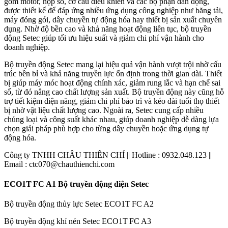
gồm motor, hộp số, cơ cấu điều khiển và các bộ phận dẫn động,
được thiết kế để đáp ứng nhiều ứng dụng công nghiệp như băng tải,
máy đóng gói, dây chuyền tự động hóa hay thiết bị sản xuất chuyên
dụng. Nhờ độ bền cao và khả năng hoạt động liên tục, bộ truyền
động Setec giúp tối ưu hiệu suất và giảm chi phí vận hành cho
doanh nghiệp.
Bộ truyền động Setec mang lại hiệu quả vận hành vượt trội nhờ cấu
trúc bền bỉ và khả năng truyền lực ổn định trong thời gian dài. Thiết
bị giúp máy móc hoạt động chính xác, giảm rung lắc và hạn chế sai
số, từ đó nâng cao chất lượng sản xuất. Bộ truyền động này cũng hỗ
trợ tiết kiệm điện năng, giảm chi phí bảo trì và kéo dài tuổi thọ thiết
bị nhờ vật liệu chất lượng cao. Ngoài ra, Setec cung cấp nhiều
chủng loại và công suất khác nhau, giúp doanh nghiệp dễ dàng lựa
chọn giải pháp phù hợp cho từng dây chuyền hoặc ứng dụng tự
động hóa.
Công ty TNHH CHÂU THIÊN CHÍ || Hotline : 0932.048.123 ||
Email : ctc070@chauthienchi.com
ECO1T FC A1 Bộ truyền động điện Setec
Bộ truyền động thủy lực Setec ECO1T FC A2
Bộ truyền động khí nén Setec ECO1T FC A3