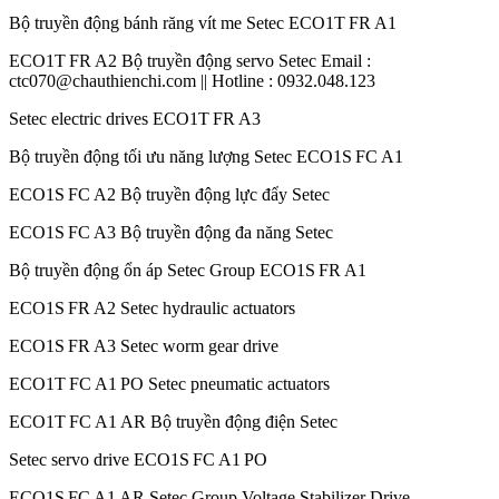
Bộ truyền động bánh răng vít me Setec ECO1T FR A1
ECO1T FR A2 Bộ truyền động servo Setec Email :
ctc070@chauthienchi.com || Hotline : 0932.048.123
Setec electric drives ECO1T FR A3
Bộ truyền động tối ưu năng lượng Setec ECO1S FC A1
ECO1S FC A2 Bộ truyền động lực đẩy Setec
ECO1S FC A3 Bộ truyền động đa năng Setec
Bộ truyền động ổn áp Setec Group ECO1S FR A1
ECO1S FR A2 Setec hydraulic actuators
ECO1S FR A3 Setec worm gear drive
ECO1T FC A1 PO Setec pneumatic actuators
ECO1T FC A1 AR Bộ truyền động điện Setec
Setec servo drive ECO1S FC A1 PO
ECO1S FC A1 AR Setec Group Voltage Stabilizer Drive