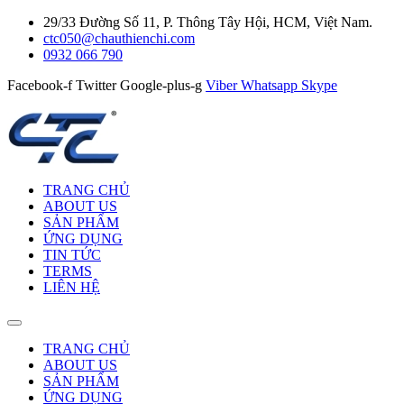
29/33 Đường Số 11, P. Thông Tây Hội, HCM, Việt Nam.
ctc050@chauthienchi.com
0932 066 790
Facebook-f
Twitter
Google-plus-g
Viber
Whatsapp
Skype
TRANG CHỦ
ABOUT US
SẢN PHẨM
ỨNG DỤNG
TIN TỨC
TERMS
LIÊN HỆ
TRANG CHỦ
ABOUT US
SẢN PHẨM
ỨNG DỤNG