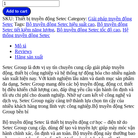
Add to cart
SKU:
Thiết bị truyền động Setec
Category:
Giải pháp truyền động
Setec
Tags:
Bộ truyền động Setec hiệu suất cao
,
Bộ truyền động
Setec tiết kiệm năng lượng
,
Bộ truyền động Setec tốc độ cao
,
Hệ
thống truyền động Setec
Mô tả
Reviews
Hãng sản xuất
Setec Group là đơn vị uy tín chuyên cung cấp giải pháp truyền
động, thiết bị công nghiệp và hệ thống tự động hóa cho nhiều ngành
sản xuất hiện nay. Với kinh nghiệm lâu năm và danh mục sản phẩm
đa dạng, Setec Group mang đến các bộ truyền động, động cơ, thiết
bị điều khiển chất lượng cao, đáp ứng yêu cầu vận hành ổn định và
tối ưu chi phí cho doanh nghiệp. Nhờ sự cam kết về công nghệ và
dịch vụ, Setec Group ngày càng trở thành lựa chọn tin cậy của
nhiều khách hàng trong lĩnh vực công nghiệp.Bộ truyền động Setec
Group bền bỉ
Bộ truyền động Setec là thiết bị truyền động cơ học – điện tử do
Setec Group cung cấp, dùng để tạo và truyền lực giúp máy móc vận
hành chính xác, ổn định và an toàn. Bộ truyền động này thường bao