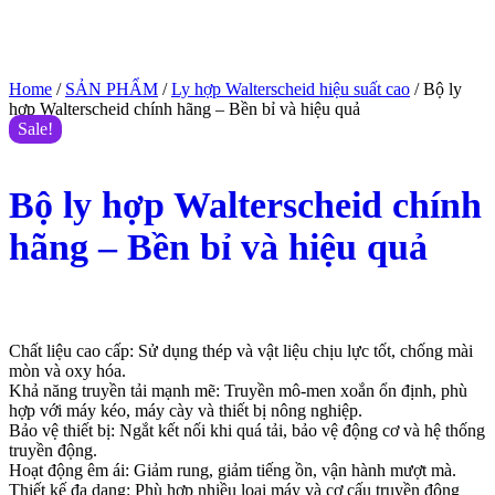
Home
/
SẢN PHẨM
/
Ly hợp Walterscheid hiệu suất cao
/ Bộ ly
hợp Walterscheid chính hãng – Bền bỉ và hiệu quả
Sale!
Bộ ly hợp Walterscheid chính
hãng – Bền bỉ và hiệu quả
$
666.00
$
530.00
(Giá tham khảo)
Chất liệu cao cấp: Sử dụng thép và vật liệu chịu lực tốt, chống mài
mòn và oxy hóa.
Khả năng truyền tải mạnh mẽ: Truyền mô-men xoắn ổn định, phù
hợp với máy kéo, máy cày và thiết bị nông nghiệp.
Bảo vệ thiết bị: Ngắt kết nối khi quá tải, bảo vệ động cơ và hệ thống
truyền động.
Hoạt động êm ái: Giảm rung, giảm tiếng ồn, vận hành mượt mà.
Thiết kế đa dạng: Phù hợp nhiều loại máy và cơ cấu truyền động