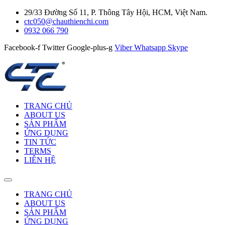
29/33 Đường Số 11, P. Thông Tây Hội, HCM, Việt Nam.
ctc050@chauthienchi.com
0932 066 790
Facebook-f
Twitter
Google-plus-g
Viber
Whatsapp
Skype
TRANG CHỦ
ABOUT US
SẢN PHẨM
ỨNG DỤNG
TIN TỨC
TERMS
LIÊN HỆ
TRANG CHỦ
ABOUT US
SẢN PHẨM
ỨNG DỤNG