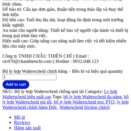
khác nhau.
Dễ bảo trì: Cấu tạo đơn giản, thuận tiện trong tháo lắp và thay thế
linh kiện.
Độ bền cao: Tuổi thọ lâu dài, hoạt động ổn định trong môi trường
khắc nghiệt.
An toàn cho người dùng: Thiết kế bảo vệ người vận hành và thiết bị
trong quá trình làm việc.
Hiệu suất cao: Giúp nâng cao năng suất làm việc và tiết kiệm nhiên
liệu cho máy móc.
Công ty TNHH CHÂU THIÊN CHÍ || Email :
ctc070@chauthienchi.com || Hotline : 0932.048.123
Bộ ly hợp Walterscheid chính hãng – Bền bỉ và hiệu quả quantity
Add to cart
SKU:
Bộ ly hợp Walterscheid chống quá tải
Category:
Ly hợp
Walterscheid hiệu suất cao
Tags:
bộ ly hợp Walterscheid đa năng
,
bộ
ly hợp Walterscheid giá tốt
,
bộ ly hợp Walterscheid trục PTO
,
ly hợp
Walterscheid chính hãng Đức
,
Walterscheid friction clutch
Mô tả
Reviews
Hãng sản xuất