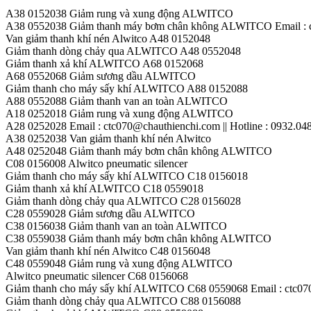
A38 0152038 Giảm rung và xung động ALWITCO
A38 0552038 Giảm thanh máy bơm chân không ALWITCO Email : ctc
Van giảm thanh khí nén Alwitco A48 0152048
Giảm thanh dòng chảy qua ALWITCO A48 0552048
Giảm thanh xả khí ALWITCO A68 0152068
A68 0552068 Giảm sương dầu ALWITCO
Giảm thanh cho máy sấy khí ALWITCO A88 0152088
A88 0552088 Giảm thanh van an toàn ALWITCO
A18 0252018 Giảm rung và xung động ALWITCO
A28 0252028 Email : ctc070@chauthienchi.com || Hotline : 0932.04
A38 0252038 Van giảm thanh khí nén Alwitco
A48 0252048 Giảm thanh máy bơm chân không ALWITCO
C08 0156008 Alwitco pneumatic silencer
Giảm thanh cho máy sấy khí ALWITCO C18 0156018
Giảm thanh xả khí ALWITCO C18 0559018
Giảm thanh dòng chảy qua ALWITCO C28 0156028
C28 0559028 Giảm sương dầu ALWITCO
C38 0156038 Giảm thanh van an toàn ALWITCO
C38 0559038 Giảm thanh máy bơm chân không ALWITCO
Van giảm thanh khí nén Alwitco C48 0156048
C48 0559048 Giảm rung và xung động ALWITCO
Alwitco pneumatic silencer C68 0156068
Giảm thanh cho máy sấy khí ALWITCO C68 0559068 Email : ctc070@
Giảm thanh dòng chảy qua ALWITCO C88 0156088