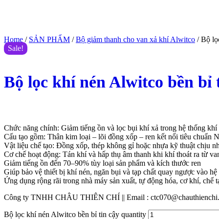
Home
/
SẢN PHẨM
/
Bộ giảm thanh cho van xả khí Alwitco
/ Bộ lọ
Sale!
Bộ lọc khí nén Alwitco bền bỉ 
$
555.00
$
410.00
(Giá tham khảo)
Chức năng chính: Giảm tiếng ồn và lọc bụi khí xả trong hệ thống khí
Cấu tạo gồm: Thân kim loại – lõi đồng xốp – ren kết nối tiêu chuẩn
Vật liệu chế tạo: Đồng xốp, thép không gỉ hoặc nhựa kỹ thuật chịu nh
Cơ chế hoạt động: Tán khí và hấp thụ âm thanh khi khí thoát ra từ va
Giảm tiếng ồn đến 70–90% tùy loại sản phẩm và kích thước ren
Giúp bảo vệ thiết bị khí nén, ngăn bụi và tạp chất quay ngược vào hệ
Ứng dụng rộng rãi trong nhà máy sản xuất, tự động hóa, cơ khí, chế
Công ty TNHH CHÂU THIÊN CHÍ || Email : ctc070@chauthienchi.co
Bộ lọc khí nén Alwitco bền bỉ tin cậy quantity