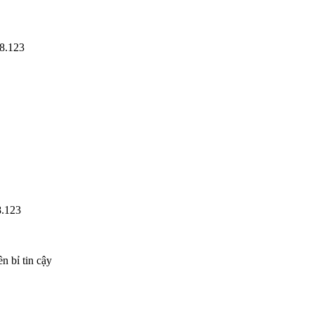
48.123
8.123
 bỉ tin cậy