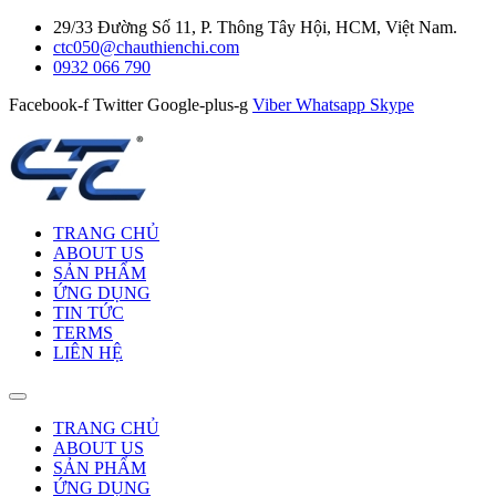
29/33 Đường Số 11, P. Thông Tây Hội, HCM, Việt Nam.
ctc050@chauthienchi.com
0932 066 790
Facebook-f
Twitter
Google-plus-g
Viber
Whatsapp
Skype
TRANG CHỦ
ABOUT US
SẢN PHẨM
ỨNG DỤNG
TIN TỨC
TERMS
LIÊN HỆ
TRANG CHỦ
ABOUT US
SẢN PHẨM
ỨNG DỤNG