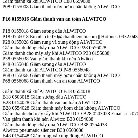
Giảm thanh xả khí ALWITCO C88 0559088
P08 0155008 Giảm thanh máy bơm chân không ALWITCO
P16 0155016 Giảm thanh van an toàn ALWITCO
P18 0155018 Giảm sương dầu ALWITCO
P18 0556018 Email : ctc070@chauthienchi.com || Hotline : 0932.048
P28 0155028 Giảm rung và xung động ALWITCO
Giảm thanh dòng chảy qua ALWITCO P28 0556028
Giảm thanh cho máy sấy khí ALWITCO P38 0155038
P38 0556038 Van giảm thanh khí nén Alwitco
P48 0155048 Giảm sương dầu ALWITCO
Giảm thanh xả khí ALWITCO P48 0556048
P68 0155068 Giảm thanh máy bơm chân không ALWITCO
P68 0556068 Giảm thanh van an toàn ALWITCO
Giảm thanh xả khí ALWITCO B18 0554018
B18 0503018 Giảm sương dầu ALWITCO
B28 0154028 Giảm thanh van an toàn ALWITCO
B28 0554028 Giảm thanh máy bơm chân không ALWITCO
Giảm thanh cho máy sấy khí ALWITCO B28 0503028 Email : ctc070@
Van giảm thanh khí nén Alwitco B38 0154038
Giảm thanh dòng chảy qua ALWITCO B38 0554038
Alwitco pneumatic silencer B38 0503038
B48 0154048 Giảm rung và xung động ALWITCO