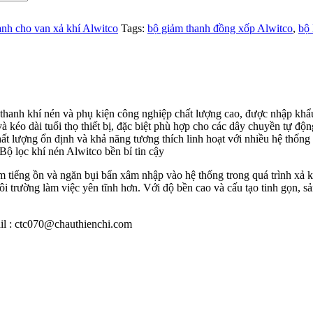
nh cho van xả khí Alwitco
Tags:
bộ giảm thanh đồng xốp Alwitco
,
bộ 
 thanh khí nén và phụ kiện công nghiệp chất lượng cao, được nhập khẩ
và kéo dài tuổi thọ thiết bị, đặc biệt phù hợp cho các dây chuyền tự độ
chất lượng ổn định và khả năng tương thích linh hoạt với nhiều hệ thống
ộ lọc khí nén Alwitco bền bỉ tin cậy
tiếng ồn và ngăn bụi bẩn xâm nhập vào hệ thống trong quá trình xả khí.
 môi trường làm việc yên tĩnh hơn. Với độ bền cao và cấu tạo tinh gọn, 
l : ctc070@chauthienchi.com