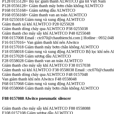
P128 0155128+ Bộ lọc giảm thanh ALWITCO giá tốt Việt Nam
P128 0556128+ Giảm thanh máy bơm chân không ALWITCO
P168 0155168+ Giảm sương dầu ALWITCO
P168 0556168+ Giảm thanh van an toàn ALWITCO
P18 0255018 Giảm rung và xung động ALWITCO
Giảm thanh xả khí ALWITCO P28 0255028
Giảm thanh dòng chảy qua ALWITCO P38 0255038
Giảm thanh cho máy sấy khí ALWITCO P48 0255048
F08 0157008 Email : ctc070@chauthienchi.com || Hotline : 0932.048
F16 0157016+ Van giảm thanh khí nén Alwitco
F18 0157018 Giảm thanh máy bơm chân không ALWITCO
F18 0558018 Giảm rung và xung động ALWITCO Bộ lọc khí nén Alwi
F28 0157028 Giảm sương dầu ALWITCO
F28 0558028 Giảm thanh van an toàn ALWITCO
Giảm thanh cho máy sấy khí ALWITCO F38 0157038
Giảm thanh xả khí ALWITCO F38 0558038 Email : ctc070@chauthien
Giảm thanh dòng chảy qua ALWITCO F48 0157048
Van giảm thanh khí nén Alwitco F48 0558048
F68 0157068 Giảm rung và xung động ALWITCO
F68 0558068 Giảm thanh máy bơm chân không ALWITCO
F88 0157088 Alwitco pneumatic silencer
Giảm thanh cho máy sấy khí ALWITCO F88 0558088
F108 0157108 Giảm sương dầu ALWITCO