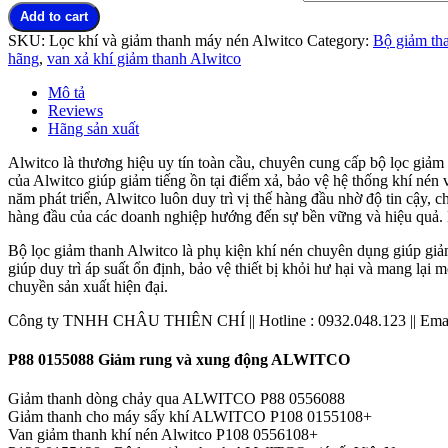
Add to cart
SKU:
Lọc khí và giảm thanh máy nén Alwitco
Category:
Bộ giảm tha
hãng
,
van xả khí giảm thanh Alwitco
Mô tả
Reviews
Hãng sản xuất
Alwitco là thương hiệu uy tín toàn cầu, chuyên cung cấp bộ lọc giảm
của Alwitco giúp giảm tiếng ồn tại điểm xả, bảo vệ hệ thống khí nén 
năm phát triển, Alwitco luôn duy trì vị thế hàng đầu nhờ độ tin cậy, 
hàng đầu của các doanh nghiệp hướng đến sự bền vững và hiệu quả. B
Bộ lọc giảm thanh Alwitco là phụ kiện khí nén chuyên dụng giúp giảm 
giúp duy trì áp suất ổn định, bảo vệ thiết bị khỏi hư hại và mang lại
chuyền sản xuất hiện đại.
Công ty TNHH CHÂU THIÊN CHÍ || Hotline : 0932.048.123 || Emai
P88 0155088 Giảm rung và xung động ALWITCO
Giảm thanh dòng chảy qua ALWITCO P88 0556088
Giảm thanh cho máy sấy khí ALWITCO P108 0155108+
Van giảm thanh khí nén Alwitco P108 0556108+