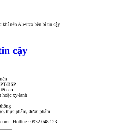
c khí nén Alwitco bền bỉ tin cậy
tin cậy
 nén
 NPT/BSP
iệt cao
n hoặc xy-lanh
 thống
 tạo, thực phẩm, dược phẩm
m || Hotline : 0932.048.123