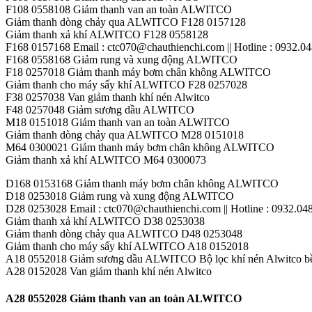
F108 0558108 Giảm thanh van an toàn ALWITCO
Giảm thanh dòng chảy qua ALWITCO F128 0157128
Giảm thanh xả khí ALWITCO F128 0558128
F168 0157168 Email : ctc070@chauthienchi.com || Hotline : 0932.0
F168 0558168 Giảm rung và xung động ALWITCO
F18 0257018 Giảm thanh máy bơm chân không ALWITCO
Giảm thanh cho máy sấy khí ALWITCO F28 0257028
F38 0257038 Van giảm thanh khí nén Alwitco
F48 0257048 Giảm sương dầu ALWITCO
M18 0151018 Giảm thanh van an toàn ALWITCO
Giảm thanh dòng chảy qua ALWITCO M28 0151018
M64 0300021 Giảm thanh máy bơm chân không ALWITCO
Giảm thanh xả khí ALWITCO M64 0300073
D168 0153168 Giảm thanh máy bơm chân không ALWITCO
D18 0253018 Giảm rung và xung động ALWITCO
D28 0253028 Email : ctc070@chauthienchi.com || Hotline : 0932.04
Giảm thanh xả khí ALWITCO D38 0253038
Giảm thanh dòng chảy qua ALWITCO D48 0253048
Giảm thanh cho máy sấy khí ALWITCO A18 0152018
A18 0552018 Giảm sương dầu ALWITCO Bộ lọc khí nén Alwitco bền
A28 0152028 Van giảm thanh khí nén Alwitco
A28 0552028 Giảm thanh van an toàn ALWITCO