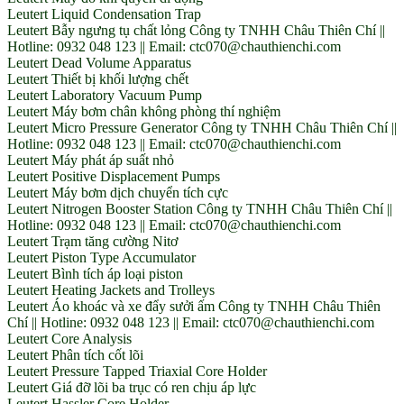
Leutert Liquid Condensation Trap
Leutert Bẫy ngưng tụ chất lỏng Công ty TNHH Châu Thiên Chí ||
Hotline: 0932 048 123 || Email: ctc070@chauthienchi.com
Leutert Dead Volume Apparatus
Leutert Thiết bị khối lượng chết
Leutert Laboratory Vacuum Pump
Leutert Máy bơm chân không phòng thí nghiệm
Leutert Micro Pressure Generator Công ty TNHH Châu Thiên Chí ||
Hotline: 0932 048 123 || Email: ctc070@chauthienchi.com
Leutert Máy phát áp suất nhỏ
Leutert Positive Displacement Pumps
Leutert Máy bơm dịch chuyển tích cực
Leutert Nitrogen Booster Station Công ty TNHH Châu Thiên Chí ||
Hotline: 0932 048 123 || Email: ctc070@chauthienchi.com
Leutert Trạm tăng cường Nitơ
Leutert Piston Type Accumulator
Leutert Bình tích áp loại piston
Leutert Heating Jackets and Trolleys
Leutert Áo khoác và xe đẩy sưởi ấm Công ty TNHH Châu Thiên
Chí || Hotline: 0932 048 123 || Email: ctc070@chauthienchi.com
Leutert Core Analysis
Leutert Phân tích cốt lõi
Leutert Pressure Tapped Triaxial Core Holder
Leutert Giá đỡ lõi ba trục có ren chịu áp lực
Leutert Hassler Core Holder