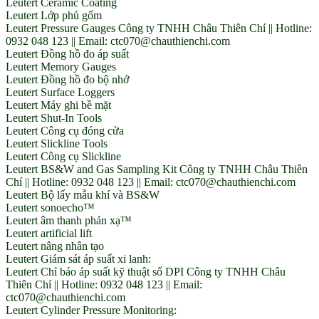
Leutert Ceramic Coating
Leutert Lớp phủ gốm
Leutert Pressure Gauges Công ty TNHH Châu Thiên Chí || Hotline:
0932 048 123 || Email: ctc070@chauthienchi.com
Leutert Đồng hồ đo áp suất
Leutert Memory Gauges
Leutert Đồng hồ đo bộ nhớ
Leutert Surface Loggers
Leutert Máy ghi bề mặt
Leutert Shut-In Tools
Leutert Công cụ đóng cửa
Leutert Slickline Tools
Leutert Công cụ Slickline
Leutert BS&W and Gas Sampling Kit Công ty TNHH Châu Thiên
Chí || Hotline: 0932 048 123 || Email: ctc070@chauthienchi.com
Leutert Bộ lấy mẫu khí và BS&W
Leutert sonoecho™
Leutert âm thanh phản xạ™
Leutert artificial lift
Leutert nâng nhân tạo
Leutert Giám sát áp suất xi lanh:
Leutert Chỉ báo áp suất kỹ thuật số DPI Công ty TNHH Châu
Thiên Chí || Hotline: 0932 048 123 || Email:
ctc070@chauthienchi.com
Leutert Cylinder Pressure Monitoring: