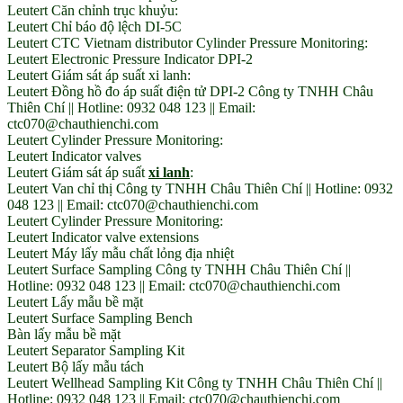
Leutert Căn chỉnh trục khuỷu:
Leutert Chỉ báo độ lệch DI-5C
Leutert CTC Vietnam distributor Cylinder Pressure Monitoring:
Leutert Electronic Pressure Indicator DPI-2
Leutert Giám sát áp suất xi lanh:
Leutert Đồng hồ đo áp suất điện tử DPI-2 Công ty TNHH Châu
Thiên Chí || Hotline: 0932 048 123 || Email:
ctc070@chauthienchi.com
Leutert Cylinder Pressure Monitoring:
Leutert Indicator valves
Leutert Giám sát áp suất
xi lanh
:
Leutert Van chỉ thị Công ty TNHH Châu Thiên Chí || Hotline: 0932
048 123 || Email: ctc070@chauthienchi.com
Leutert Cylinder Pressure Monitoring:
Leutert Indicator valve extensions
Leutert Máy lấy mẫu chất lỏng địa nhiệt
Leutert Surface Sampling Công ty TNHH Châu Thiên Chí ||
Hotline: 0932 048 123 || Email: ctc070@chauthienchi.com
Leutert Lấy mẫu bề mặt
Leutert Surface Sampling Bench
Bàn lấy mẫu bề mặt
Leutert Separator Sampling Kit
Leutert Bộ lấy mẫu tách
Leutert Wellhead Sampling Kit Công ty TNHH Châu Thiên Chí ||
Hotline: 0932 048 123 || Email: ctc070@chauthienchi.com