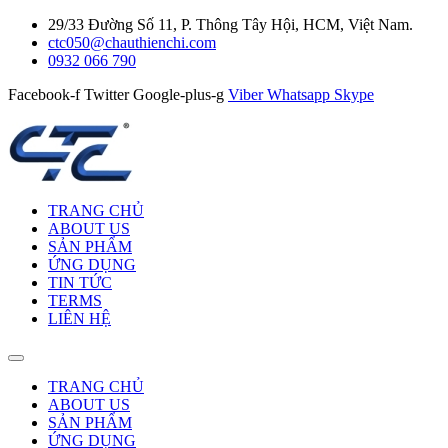
29/33 Đường Số 11, P. Thông Tây Hội, HCM, Việt Nam.
ctc050@chauthienchi.com
0932 066 790
Facebook-f
Twitter
Google-plus-g
Viber
Whatsapp
Skype
TRANG CHỦ
ABOUT US
SẢN PHẨM
ỨNG DỤNG
TIN TỨC
TERMS
LIÊN HỆ
TRANG CHỦ
ABOUT US
SẢN PHẨM
ỨNG DỤNG