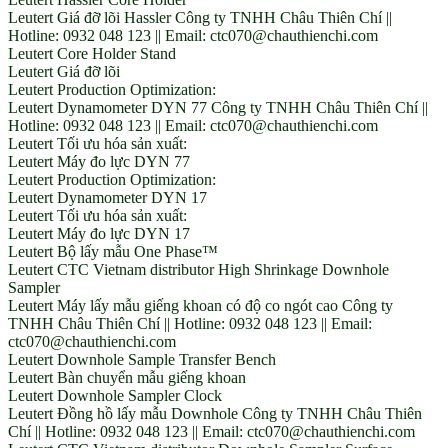
Leutert Giá đỡ lõi Hassler Công ty TNHH Châu Thiên Chí ||
Hotline: 0932 048 123 || Email: ctc070@chauthienchi.com
Leutert Core Holder Stand
Leutert Giá đỡ lõi
Leutert Production Optimization:
Leutert Dynamometer DYN 77 Công ty TNHH Châu Thiên Chí ||
Hotline: 0932 048 123 || Email: ctc070@chauthienchi.com
Leutert Tối ưu hóa sản xuất:
Leutert Máy đo lực DYN 77
Leutert Production Optimization:
Leutert Dynamometer DYN 17
Leutert Tối ưu hóa sản xuất:
Leutert Máy đo lực DYN 17
Leutert Bộ lấy mẫu One Phase™
Leutert CTC Vietnam distributor High Shrinkage Downhole
Sampler
Leutert Máy lấy mẫu giếng khoan có độ co ngót cao Công ty
TNHH Châu Thiên Chí || Hotline: 0932 048 123 || Email:
ctc070@chauthienchi.com
Leutert Downhole Sample Transfer Bench
Leutert Bàn chuyển mẫu giếng khoan
Leutert Downhole Sampler Clock
Leutert Đồng hồ lấy mẫu Downhole Công ty TNHH Châu Thiên
Chí || Hotline: 0932 048 123 || Email: ctc070@chauthienchi.com