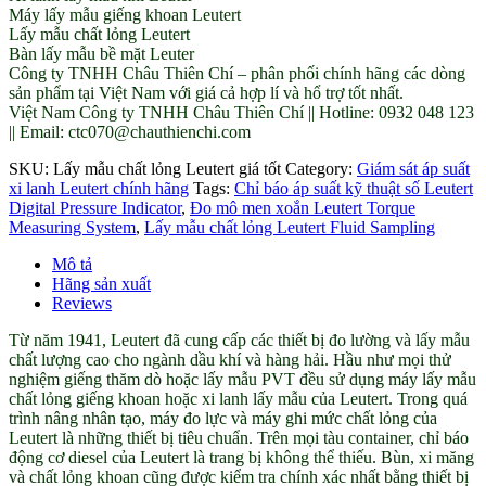
Máy lấy mẫu giếng khoan Leutert
Lấy mẫu chất lỏng Leutert
Bàn lấy mẫu bề mặt Leuter
Công ty TNHH Châu Thiên Chí – phân phối chính hãng các dòng
sản phẩm tại Việt Nam với giá cả hợp lí và hổ trợ tốt nhất.
Việt Nam Công ty TNHH Châu Thiên Chí || Hotline: 0932 048 123
|| Email: ctc070@chauthienchi.com
SKU:
Lấy mẫu chất lỏng Leutert giá tốt
Category:
Giám sát áp suất
xi lanh Leutert chính hãng
Tags:
Chỉ báo áp suất kỹ thuật số Leutert
Digital Pressure Indicator
,
Đo mô men xoắn Leutert Torque
Measuring System
,
Lấy mẫu chất lỏng Leutert Fluid Sampling
Mô tả
Hãng sản xuất
Reviews
Từ năm 1941, Leutert đã cung cấp các thiết bị đo lường và lấy mẫu
chất lượng cao cho ngành dầu khí và hàng hải. Hầu như mọi thử
nghiệm giếng thăm dò hoặc lấy mẫu PVT đều sử dụng máy lấy mẫu
chất lỏng giếng khoan hoặc xi lanh lấy mẫu của Leutert. Trong quá
trình nâng nhân tạo, máy đo lực và máy ghi mức chất lỏng của
Leutert là những thiết bị tiêu chuẩn. Trên mọi tàu container, chỉ báo
động cơ diesel của Leutert là trang bị không thể thiếu. Bùn, xi măng
và chất lỏng khoan cũng được kiểm tra chính xác nhất bằng thiết bị