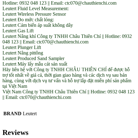
Hotline: 0932 048 123 || Email: ctc070@chauthienchi.com
Leutert Fluid Level Measurement:
Leutert Wireless Pressure Sensor
Leutert Đo mức chất lỏng:
Leutert Cảm biến áp suất không dây
Leutert Gas Lift
Leutert Nâng khí Công ty TNHH Châu Thiên Chí || Hotline: 0932
048 123 || Email: ctc070@chauthienchi.com
Leutert Plunger Lift
Leutert Nâng pittông
Leutert Produced Sand Sampler
Leutert Máy lấy mẫu cát sản xuất
Hãy liên hệ với Công ty TNHH CHÂU THIÊN CHÍ để được hỗ
trợ tốt nhất về giá cả, thời gian giao hàng và các dịch vụ sau bán
hàng, cùng với dịch vụ tư vấn và hỗ trợ lắp đặt miễn phí sản phẩm
tại Việt Nam
Việt Nam Công ty TNHH Châu Thiên Chí || Hotline: 0932 048 123
|| Email: ctc070@chauthienchi.com
BRAND
Leutert
Reviews