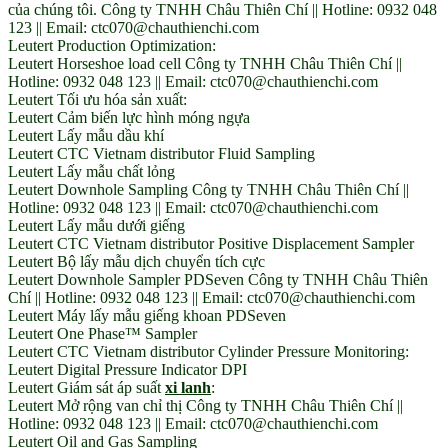
của chúng tôi. Công ty TNHH Châu Thiên Chí || Hotline: 0932 048
123 || Email: ctc070@chauthienchi.com
Leutert Production Optimization:
Leutert Horseshoe load cell Công ty TNHH Châu Thiên Chí ||
Hotline: 0932 048 123 || Email: ctc070@chauthienchi.com
Leutert Tối ưu hóa sản xuất:
Leutert Cảm biến lực hình móng ngựa
Leutert Lấy mẫu dầu khí
Leutert CTC Vietnam distributor Fluid Sampling
Leutert Lấy mẫu chất lỏng
Leutert Downhole Sampling Công ty TNHH Châu Thiên Chí ||
Hotline: 0932 048 123 || Email: ctc070@chauthienchi.com
Leutert Lấy mẫu dưới giếng
Leutert CTC Vietnam distributor Positive Displacement Sampler
Leutert Bộ lấy mẫu dịch chuyển tích cực
Leutert Downhole Sampler PDSeven Công ty TNHH Châu Thiên
Chí || Hotline: 0932 048 123 || Email: ctc070@chauthienchi.com
Leutert Máy lấy mẫu giếng khoan PDSeven
Leutert One Phase™ Sampler
Leutert CTC Vietnam distributor Cylinder Pressure Monitoring:
Leutert Digital Pressure Indicator DPI
Leutert Giám sát áp suất
xi lanh
:
Leutert Mở rộng van chỉ thị Công ty TNHH Châu Thiên Chí ||
Hotline: 0932 048 123 || Email: ctc070@chauthienchi.com
Leutert Oil and Gas Sampling