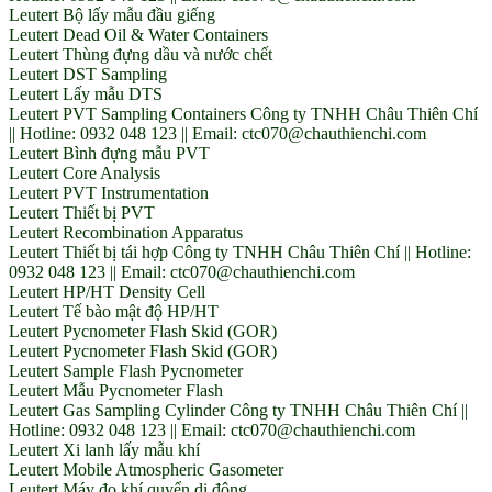
Leutert Bộ lấy mẫu đầu giếng
Leutert Dead Oil & Water Containers
Leutert Thùng đựng dầu và nước chết
Leutert DST Sampling
Leutert Lấy mẫu DTS
Leutert PVT Sampling Containers Công ty TNHH Châu Thiên Chí
|| Hotline: 0932 048 123 || Email: ctc070@chauthienchi.com
Leutert Bình đựng mẫu PVT
Leutert Core Analysis
Leutert PVT Instrumentation
Leutert Thiết bị PVT
Leutert Recombination Apparatus
Leutert Thiết bị tái hợp Công ty TNHH Châu Thiên Chí || Hotline:
0932 048 123 || Email: ctc070@chauthienchi.com
Leutert HP/HT Density Cell
Leutert Tế bào mật độ HP/HT
Leutert Pycnometer Flash Skid (GOR)
Leutert Pycnometer Flash Skid (GOR)
Leutert Sample Flash Pycnometer
Leutert Mẫu Pycnometer Flash
Leutert Gas Sampling Cylinder Công ty TNHH Châu Thiên Chí ||
Hotline: 0932 048 123 || Email: ctc070@chauthienchi.com
Leutert Xi lanh lấy mẫu khí
Leutert Mobile Atmospheric Gasometer
Leutert Máy đo khí quyển di động