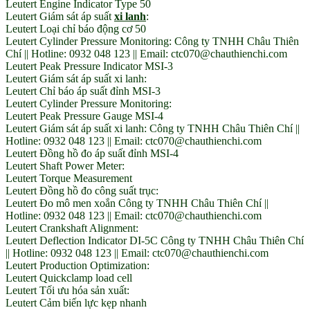
Leutert Engine Indicator Type 50
Leutert Giám sát áp suất
xi lanh
:
Leutert Loại chỉ báo động cơ 50
Leutert Cylinder Pressure Monitoring: Công ty TNHH Châu Thiên
Chí || Hotline: 0932 048 123 || Email: ctc070@chauthienchi.com
Leutert Peak Pressure Indicator MSI-3
Leutert Giám sát áp suất xi lanh:
Leutert Chỉ báo áp suất đỉnh MSI-3
Leutert Cylinder Pressure Monitoring:
Leutert Peak Pressure Gauge MSI-4
Leutert Giám sát áp suất xi lanh: Công ty TNHH Châu Thiên Chí ||
Hotline: 0932 048 123 || Email: ctc070@chauthienchi.com
Leutert Đồng hồ đo áp suất đỉnh MSI-4
Leutert Shaft Power Meter:
Leutert Torque Measurement
Leutert Đồng hồ đo công suất trục:
Leutert Đo mô men xoắn Công ty TNHH Châu Thiên Chí ||
Hotline: 0932 048 123 || Email: ctc070@chauthienchi.com
Leutert Crankshaft Alignment:
Leutert Deflection Indicator DI-5C Công ty TNHH Châu Thiên Chí
|| Hotline: 0932 048 123 || Email: ctc070@chauthienchi.com
Leutert Production Optimization:
Leutert Quickclamp load cell
Leutert Tối ưu hóa sản xuất:
Leutert Cảm biến lực kẹp nhanh