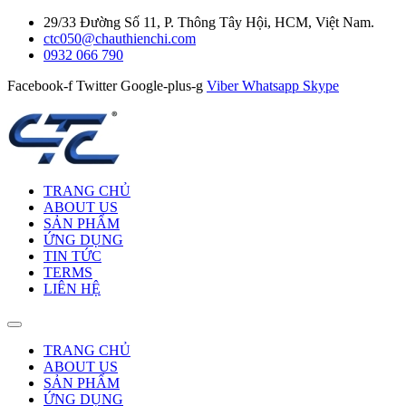
29/33 Đường Số 11, P. Thông Tây Hội, HCM, Việt Nam.
ctc050@chauthienchi.com
0932 066 790
Facebook-f
Twitter
Google-plus-g
Viber
Whatsapp
Skype
TRANG CHỦ
ABOUT US
SẢN PHẨM
ỨNG DỤNG
TIN TỨC
TERMS
LIÊN HỆ
TRANG CHỦ
ABOUT US
SẢN PHẨM
ỨNG DỤNG