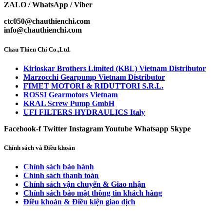
ZALO / WhatsApp / Viber
ctc050@chauthienchi.com
info@chauthienchi.com
Chau Thien Chi Co.,Ltd.
Kirloskar Brothers Limited (KBL) Vietnam Distributor
Marzocchi Gearpump Vietnam Distributor
FIMET MOTORI & RIDUTTORI S.R.L.
ROSSI Gearmotors Vietnam
KRAL Screw Pump GmbH
UFI FILTERS HYDRAULICS Italy
Facebook-f
Twitter
Instagram
Youtube
Whatsapp
Skype
Chính sách và Điều khoản
Chính sách bảo hành
Chính sách thanh toán
Chính sách vận chuyển & Giao nhận
Chính sách bảo mật thông tin khách hàng
Điều khoản & Điều kiện giao dịch