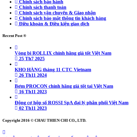
Chính sách bảo hành
Chính sách thanh toán
Chính sách vận chuyển & Giao nhận
Chính sách bảo mật thông tin khách hàng
Điều khoản & Điều kiện giao dịch
Recent Post ®
Vòng bi ROLLIX chính hãng giá tốt Việt Nam
25 Th7 2025
KHO HÀNG tháng 11 CTC Vietnam
26 Th11 2024
Bơm PROCON chính hãng giá tốt tại Việt Nam
16 Th11 2023
Động cơ hộp số ROSSI SpA đại lý phân phối Việt Nam
02 Th11 2023
Copyright 2016 © CHAU THIEN CHI CO., LTD.