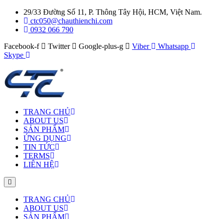
29/33 Đường Số 11, P. Thông Tây Hội, HCM, Việt Nam.
ctc050@chauthienchi.com
0932 066 790
Facebook-f
Twitter
Google-plus-g
Viber
Whatsapp
Skype
TRANG CHỦ
ABOUT US
SẢN PHẨM
ỨNG DỤNG
TIN TỨC
TERMS
LIÊN HỆ
TRANG CHỦ
ABOUT US
SẢN PHẨM