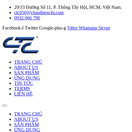
29/33 Đường Số 11, P. Thông Tây Hội, HCM, Việt Nam.
ctc050@chauthienchi.com
0932 066 790
Facebook-f
Twitter
Google-plus-g
Viber
Whatsapp
Skype
TRANG CHỦ
ABOUT US
SẢN PHẨM
ỨNG DỤNG
TIN TỨC
TERMS
LIÊN HỆ
TRANG CHỦ
ABOUT US
SẢN PHẨM
ỨNG DỤNG