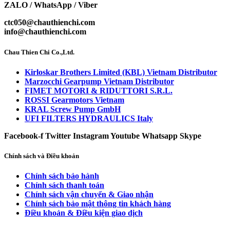
ZALO / WhatsApp / Viber
ctc050@chauthienchi.com
info@chauthienchi.com
Chau Thien Chi Co.,Ltd.
Kirloskar Brothers Limited (KBL) Vietnam Distributor
Marzocchi Gearpump Vietnam Distributor
FIMET MOTORI & RIDUTTORI S.R.L.
ROSSI Gearmotors Vietnam
KRAL Screw Pump GmbH
UFI FILTERS HYDRAULICS Italy
Facebook-f
Twitter
Instagram
Youtube
Whatsapp
Skype
Chính sách và Điều khoản
Chính sách bảo hành
Chính sách thanh toán
Chính sách vận chuyển & Giao nhận
Chính sách bảo mật thông tin khách hàng
Điều khoản & Điều kiện giao dịch