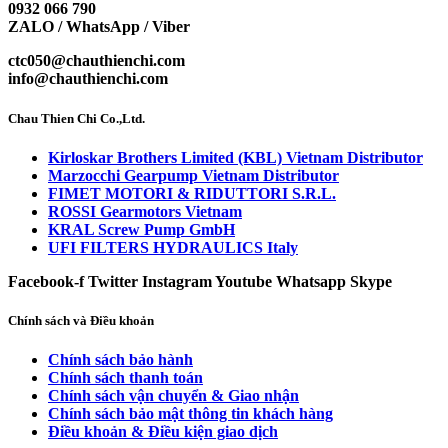
0932 066 790
ZALO / WhatsApp / Viber
ctc050@chauthienchi.com
info@chauthienchi.com
Chau Thien Chi Co.,Ltd.
Kirloskar Brothers Limited (KBL) Vietnam Distributor
Marzocchi Gearpump Vietnam Distributor
FIMET MOTORI & RIDUTTORI S.R.L.
ROSSI Gearmotors Vietnam
KRAL Screw Pump GmbH
UFI FILTERS HYDRAULICS Italy
Facebook-f
Twitter
Instagram
Youtube
Whatsapp
Skype
Chính sách và Điều khoản
Chính sách bảo hành
Chính sách thanh toán
Chính sách vận chuyển & Giao nhận
Chính sách bảo mật thông tin khách hàng
Điều khoản & Điều kiện giao dịch