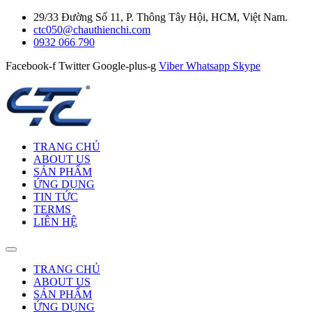
29/33 Đường Số 11, P. Thông Tây Hội, HCM, Việt Nam.
ctc050@chauthienchi.com
0932 066 790
Facebook-f
Twitter
Google-plus-g
Viber
Whatsapp
Skype
TRANG CHỦ
ABOUT US
SẢN PHẨM
ỨNG DỤNG
TIN TỨC
TERMS
LIÊN HỆ
TRANG CHỦ
ABOUT US
SẢN PHẨM
ỨNG DỤNG