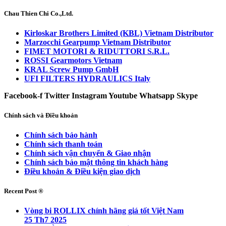
Chau Thien Chi Co.,Ltd.
Kirloskar Brothers Limited (KBL) Vietnam Distributor
Marzocchi Gearpump Vietnam Distributor
FIMET MOTORI & RIDUTTORI S.R.L.
ROSSI Gearmotors Vietnam
KRAL Screw Pump GmbH
UFI FILTERS HYDRAULICS Italy
Facebook-f
Twitter
Instagram
Youtube
Whatsapp
Skype
Chính sách và Điều khoản
Chính sách bảo hành
Chính sách thanh toán
Chính sách vận chuyển & Giao nhận
Chính sách bảo mật thông tin khách hàng
Điều khoản & Điều kiện giao dịch
Recent Post ®
Vòng bi ROLLIX chính hãng giá tốt Việt Nam
25 Th7 2025