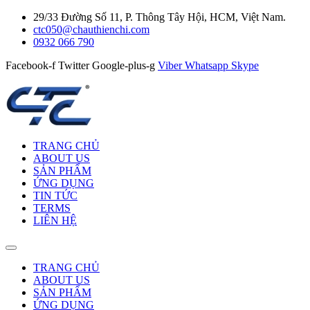
29/33 Đường Số 11, P. Thông Tây Hội, HCM, Việt Nam.
ctc050@chauthienchi.com
0932 066 790
Facebook-f
Twitter
Google-plus-g
Viber
Whatsapp
Skype
TRANG CHỦ
ABOUT US
SẢN PHẨM
ỨNG DỤNG
TIN TỨC
TERMS
LIÊN HỆ
TRANG CHỦ
ABOUT US
SẢN PHẨM
ỨNG DỤNG