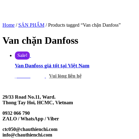
Home
/
SẢN PHẨM
/ Products tagged “Van chặn Danfoss”
Van chặn Danfoss
Sale!
Van Danfoss giá tốt tại Việt Nam
Vui lòng liên hệ
$
546.00
$
465.00
29/33 Road No.11, Ward.
Thong Tay Hoi, HCMC, Vietnam
0932 066 790
ZALO / WhatsApp / Viber
ctc050@chauthienchi.com
info@chauthienchi.com