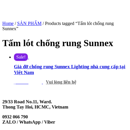
Home
/
SẢN PHẨM
/ Products tagged “Tấm lót chống rung
Sunnex”
Tấm lót chống rung Sunnex
Sale!
Giá đỡ chống rung Sunnex Lighting nhà cung cấp tại
Việt Nam
Vui lòng liên hệ
$
320.00
$
250.00
29/33 Road No.11, Ward.
Thong Tay Hoi, HCMC, Vietnam
0932 066 790
ZALO / WhatsApp / Viber