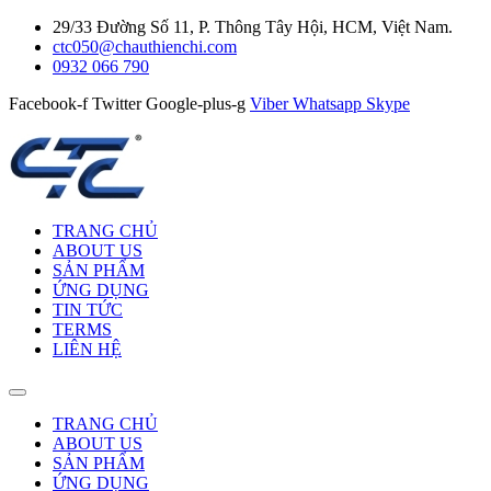
29/33 Đường Số 11, P. Thông Tây Hội, HCM, Việt Nam.
ctc050@chauthienchi.com
0932 066 790
Facebook-f
Twitter
Google-plus-g
Viber
Whatsapp
Skype
TRANG CHỦ
ABOUT US
SẢN PHẨM
ỨNG DỤNG
TIN TỨC
TERMS
LIÊN HỆ
TRANG CHỦ
ABOUT US
SẢN PHẨM
ỨNG DỤNG