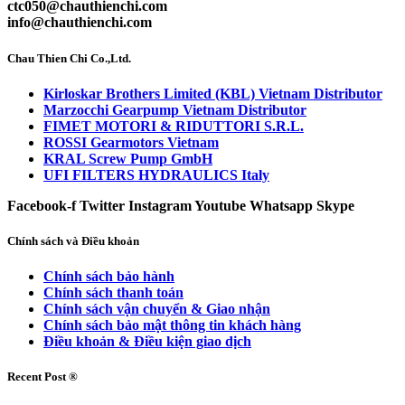
ctc050@chauthienchi.com
info@chauthienchi.com
Chau Thien Chi Co.,Ltd.
Kirloskar Brothers Limited (KBL) Vietnam Distributor
Marzocchi Gearpump Vietnam Distributor
FIMET MOTORI & RIDUTTORI S.R.L.
ROSSI Gearmotors Vietnam
KRAL Screw Pump GmbH
UFI FILTERS HYDRAULICS Italy
Facebook-f
Twitter
Instagram
Youtube
Whatsapp
Skype
Chính sách và Điều khoản
Chính sách bảo hành
Chính sách thanh toán
Chính sách vận chuyển & Giao nhận
Chính sách bảo mật thông tin khách hàng
Điều khoản & Điều kiện giao dịch
Recent Post ®