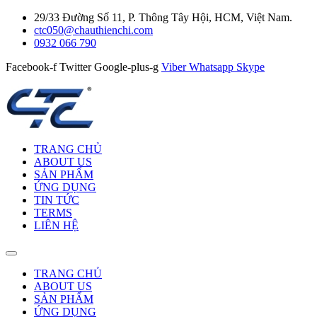
29/33 Đường Số 11, P. Thông Tây Hội, HCM, Việt Nam.
ctc050@chauthienchi.com
0932 066 790
Facebook-f
Twitter
Google-plus-g
Viber
Whatsapp
Skype
TRANG CHỦ
ABOUT US
SẢN PHẨM
ỨNG DỤNG
TIN TỨC
TERMS
LIÊN HỆ
TRANG CHỦ
ABOUT US
SẢN PHẨM
ỨNG DỤNG