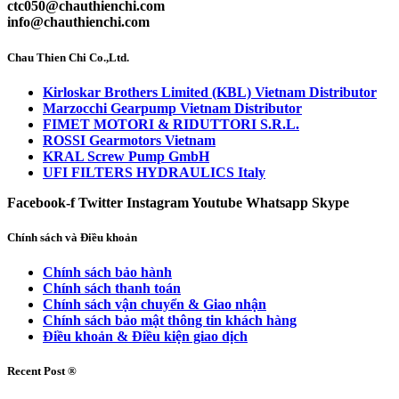
ctc050@chauthienchi.com
info@chauthienchi.com
Chau Thien Chi Co.,Ltd.
Kirloskar Brothers Limited (KBL) Vietnam Distributor
Marzocchi Gearpump Vietnam Distributor
FIMET MOTORI & RIDUTTORI S.R.L.
ROSSI Gearmotors Vietnam
KRAL Screw Pump GmbH
UFI FILTERS HYDRAULICS Italy
Facebook-f
Twitter
Instagram
Youtube
Whatsapp
Skype
Chính sách và Điều khoản
Chính sách bảo hành
Chính sách thanh toán
Chính sách vận chuyển & Giao nhận
Chính sách bảo mật thông tin khách hàng
Điều khoản & Điều kiện giao dịch
Recent Post ®