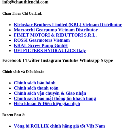
info@chauthienchi.com
Chau Thien Chi Co.,Ltd.
Kirloskar Brothers Limited (KBL) Vietnam Distributor
Marzocchi Gearpump Vietnam Distributor
FIMET MOTORI & RIDUTTORI S.R.L.
ROSSI Gearmotors Vietnam
KRAL Screw Pump GmbH
UFI FILTERS HYDRAULICS Italy
Facebook-f
Twitter
Instagram
Youtube
Whatsapp
Skype
Chính sách và Điều khoản
Chính sách bảo hành
Chính sách thanh toán
Chính sách vận chuyển & Giao nhận
Chính sách bảo mật thông tin khách hàng
Điều khoản & Điều kiện giao dịch
Recent Post ®
Vòng bi ROLLIX chính hãng giá tốt Việt Nam