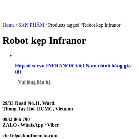
Home
/
SẢN PHẨM
/ Products tagged “Robot kẹp Infranor”
Robot kẹp Infranor
Hộp số servo INFRANOR Việt Nam chính hãng giá
tốt
Vui lòng liên hệ
29/33 Road No.11, Ward.
Thong Tay Hoi, HCMC, Vietnam
0932 066 790
ZALO / WhatsApp / Viber
ctc050@chauthienchi.com