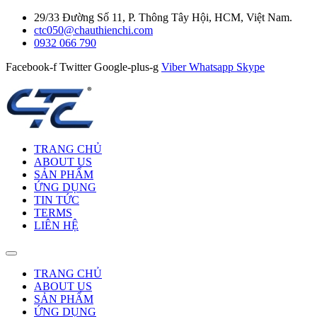
29/33 Đường Số 11, P. Thông Tây Hội, HCM, Việt Nam.
ctc050@chauthienchi.com
0932 066 790
Facebook-f
Twitter
Google-plus-g
Viber
Whatsapp
Skype
TRANG CHỦ
ABOUT US
SẢN PHẨM
ỨNG DỤNG
TIN TỨC
TERMS
LIÊN HỆ
TRANG CHỦ
ABOUT US
SẢN PHẨM
ỨNG DỤNG