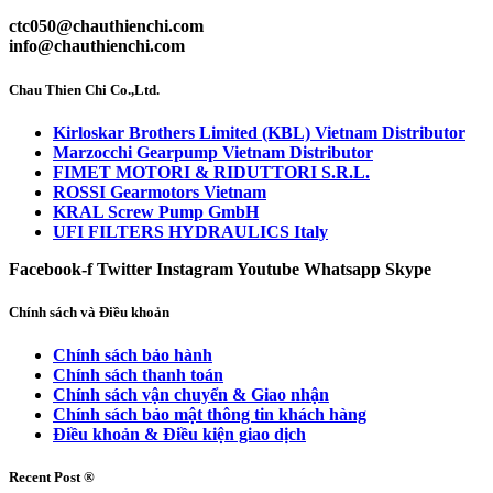
ctc050@chauthienchi.com
info@chauthienchi.com
Chau Thien Chi Co.,Ltd.
Kirloskar Brothers Limited (KBL) Vietnam Distributor
Marzocchi Gearpump Vietnam Distributor
FIMET MOTORI & RIDUTTORI S.R.L.
ROSSI Gearmotors Vietnam
KRAL Screw Pump GmbH
UFI FILTERS HYDRAULICS Italy
Facebook-f
Twitter
Instagram
Youtube
Whatsapp
Skype
Chính sách và Điều khoản
Chính sách bảo hành
Chính sách thanh toán
Chính sách vận chuyển & Giao nhận
Chính sách bảo mật thông tin khách hàng
Điều khoản & Điều kiện giao dịch
Recent Post ®