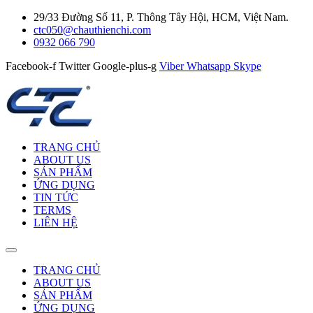
29/33 Đường Số 11, P. Thông Tây Hội, HCM, Việt Nam.
ctc050@chauthienchi.com
0932 066 790
Facebook-f
Twitter
Google-plus-g
Viber
Whatsapp
Skype
TRANG CHỦ
ABOUT US
SẢN PHẨM
ỨNG DỤNG
TIN TỨC
TERMS
LIÊN HỆ
TRANG CHỦ
ABOUT US
SẢN PHẨM
ỨNG DỤNG