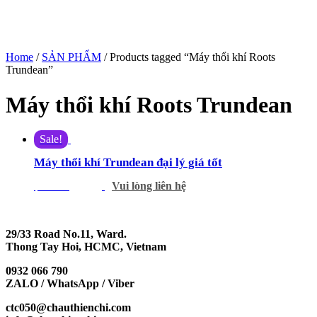
Home
/
SẢN PHẨM
/ Products tagged “Máy thổi khí Roots
Trundean”
Máy thổi khí Roots Trundean
Sale!
Máy thổi khí Trundean đại lý giá tốt
Vui lòng liên hệ
$
456.00
$
421.00
29/33 Road No.11, Ward.
Thong Tay Hoi, HCMC, Vietnam
0932 066 790
ZALO / WhatsApp / Viber
ctc050@chauthienchi.com