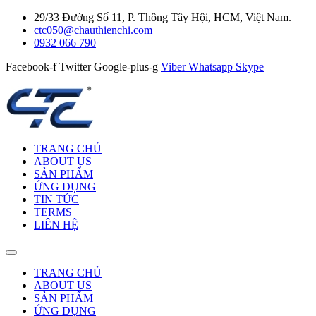
29/33 Đường Số 11, P. Thông Tây Hội, HCM, Việt Nam.
ctc050@chauthienchi.com
0932 066 790
Facebook-f
Twitter
Google-plus-g
Viber
Whatsapp
Skype
TRANG CHỦ
ABOUT US
SẢN PHẨM
ỨNG DỤNG
TIN TỨC
TERMS
LIÊN HỆ
TRANG CHỦ
ABOUT US
SẢN PHẨM
ỨNG DỤNG