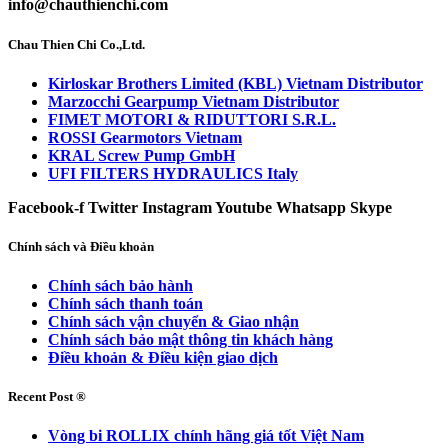
info@chauthienchi.com
Chau Thien Chi Co.,Ltd.
Kirloskar Brothers Limited (KBL) Vietnam Distributor
Marzocchi Gearpump Vietnam Distributor
FIMET MOTORI & RIDUTTORI S.R.L.
ROSSI Gearmotors Vietnam
KRAL Screw Pump GmbH
UFI FILTERS HYDRAULICS Italy
Facebook-f
Twitter
Instagram
Youtube
Whatsapp
Skype
Chính sách và Điều khoản
Chính sách bảo hành
Chính sách thanh toán
Chính sách vận chuyển & Giao nhận
Chính sách bảo mật thông tin khách hàng
Điều khoản & Điều kiện giao dịch
Recent Post ®
Vòng bi ROLLIX chính hãng giá tốt Việt Nam