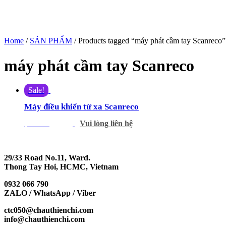
Home
/
SẢN PHẨM
/ Products tagged “máy phát cầm tay Scanreco”
máy phát cầm tay Scanreco
Sale!
Máy điều khiển từ xa Scanreco
Vui lòng liên hệ
$
700.00
$
645.00
29/33 Road No.11, Ward.
Thong Tay Hoi, HCMC, Vietnam
0932 066 790
ZALO / WhatsApp / Viber
ctc050@chauthienchi.com
info@chauthienchi.com