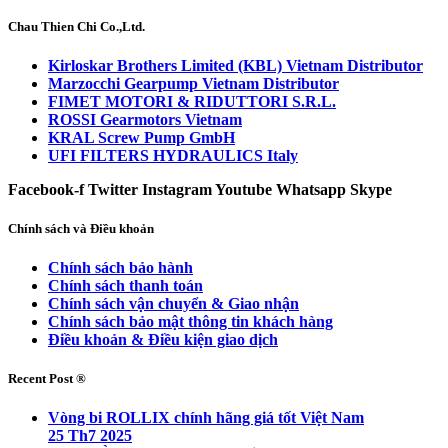
Chau Thien Chi Co.,Ltd.
Kirloskar Brothers Limited (KBL) Vietnam Distributor
Marzocchi Gearpump Vietnam Distributor
FIMET MOTORI & RIDUTTORI S.R.L.
ROSSI Gearmotors Vietnam
KRAL Screw Pump GmbH
UFI FILTERS HYDRAULICS Italy
Facebook-f
Twitter
Instagram
Youtube
Whatsapp
Skype
Chính sách và Điều khoản
Chính sách bảo hành
Chính sách thanh toán
Chính sách vận chuyển & Giao nhận
Chính sách bảo mật thông tin khách hàng
Điều khoản & Điều kiện giao dịch
Recent Post ®
Vòng bi ROLLIX chính hãng giá tốt Việt Nam
25 Th7 2025