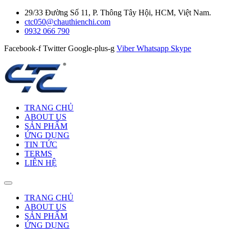
29/33 Đường Số 11, P. Thông Tây Hội, HCM, Việt Nam.
ctc050@chauthienchi.com
0932 066 790
Facebook-f
Twitter
Google-plus-g
Viber
Whatsapp
Skype
TRANG CHỦ
ABOUT US
SẢN PHẨM
ỨNG DỤNG
TIN TỨC
TERMS
LIÊN HỆ
TRANG CHỦ
ABOUT US
SẢN PHẨM
ỨNG DỤNG