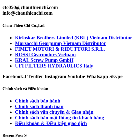
ctc050@chauthienchi.com
info@chauthienchi.com
Chau Thien Chi Co.,Ltd.
Kirloskar Brothers Limited (KBL) Vietnam Distributor
Marzocchi Gearpump Vietnam Distributor
FIMET MOTORI & RIDUTTORI S.R.L.
ROSSI Gearmotors Vietnam
KRAL Screw Pump GmbH
UFI FILTERS HYDRAULICS Italy
Facebook-f
Twitter
Instagram
Youtube
Whatsapp
Skype
Chính sách và Điều khoản
Chính sách bảo hành
Chính sách thanh toán
Chính sách vận chuyển & Giao nhận
Chính sách bảo mật thông tin khách hàng
Điều khoản & Điều kiện giao dịch
Recent Post ®