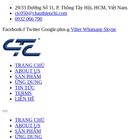
29/33 Đường Số 11, P. Thông Tây Hội, HCM, Việt Nam.
ctc050@chauthienchi.com
0932 066 790
Facebook-f
Twitter
Google-plus-g
Viber
Whatsapp
Skype
TRANG CHỦ
ABOUT US
SẢN PHẨM
ỨNG DỤNG
TIN TỨC
TERMS
LIÊN HỆ
TRANG CHỦ
ABOUT US
SẢN PHẨM
ỨNG DỤNG