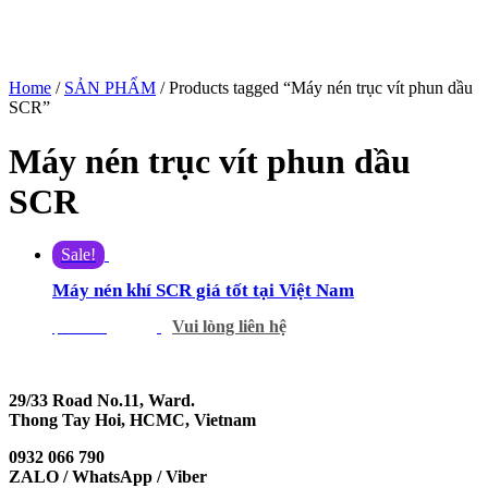
Home
/
SẢN PHẨM
/ Products tagged “Máy nén trục vít phun dầu
SCR”
Máy nén trục vít phun dầu
SCR
Sale!
Máy nén khí SCR giá tốt tại Việt Nam
Vui lòng liên hệ
$
655.00
$
523.00
29/33 Road No.11, Ward.
Thong Tay Hoi, HCMC, Vietnam
0932 066 790
ZALO / WhatsApp / Viber