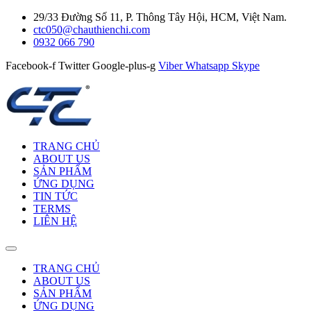
29/33 Đường Số 11, P. Thông Tây Hội, HCM, Việt Nam.
ctc050@chauthienchi.com
0932 066 790
Facebook-f
Twitter
Google-plus-g
Viber
Whatsapp
Skype
TRANG CHỦ
ABOUT US
SẢN PHẨM
ỨNG DỤNG
TIN TỨC
TERMS
LIÊN HỆ
TRANG CHỦ
ABOUT US
SẢN PHẨM
ỨNG DỤNG