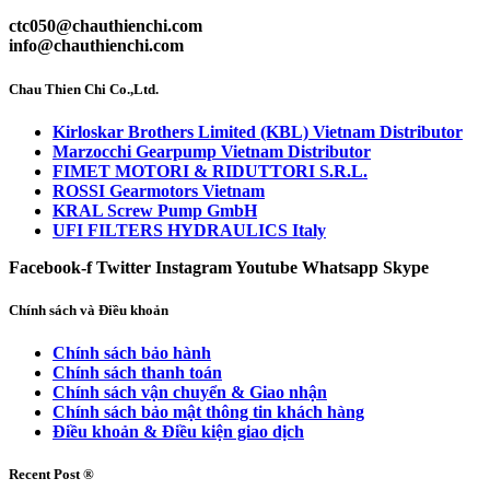
ctc050@chauthienchi.com
info@chauthienchi.com
Chau Thien Chi Co.,Ltd.
Kirloskar Brothers Limited (KBL) Vietnam Distributor
Marzocchi Gearpump Vietnam Distributor
FIMET MOTORI & RIDUTTORI S.R.L.
ROSSI Gearmotors Vietnam
KRAL Screw Pump GmbH
UFI FILTERS HYDRAULICS Italy
Facebook-f
Twitter
Instagram
Youtube
Whatsapp
Skype
Chính sách và Điều khoản
Chính sách bảo hành
Chính sách thanh toán
Chính sách vận chuyển & Giao nhận
Chính sách bảo mật thông tin khách hàng
Điều khoản & Điều kiện giao dịch
Recent Post ®