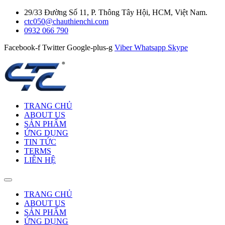
29/33 Đường Số 11, P. Thông Tây Hội, HCM, Việt Nam.
ctc050@chauthienchi.com
0932 066 790
Facebook-f
Twitter
Google-plus-g
Viber
Whatsapp
Skype
TRANG CHỦ
ABOUT US
SẢN PHẨM
ỨNG DỤNG
TIN TỨC
TERMS
LIÊN HỆ
TRANG CHỦ
ABOUT US
SẢN PHẨM
ỨNG DỤNG