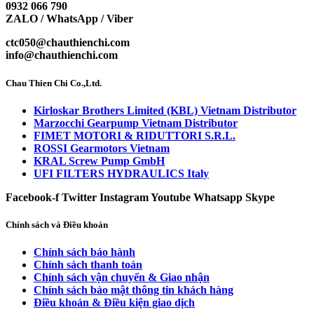
0932 066 790
ZALO / WhatsApp / Viber
ctc050@chauthienchi.com
info@chauthienchi.com
Chau Thien Chi Co.,Ltd.
Kirloskar Brothers Limited (KBL) Vietnam Distributor
Marzocchi Gearpump Vietnam Distributor
FIMET MOTORI & RIDUTTORI S.R.L.
ROSSI Gearmotors Vietnam
KRAL Screw Pump GmbH
UFI FILTERS HYDRAULICS Italy
Facebook-f
Twitter
Instagram
Youtube
Whatsapp
Skype
Chính sách và Điều khoản
Chính sách bảo hành
Chính sách thanh toán
Chính sách vận chuyển & Giao nhận
Chính sách bảo mật thông tin khách hàng
Điều khoản & Điều kiện giao dịch