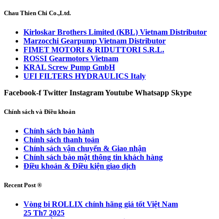
Chau Thien Chi Co.,Ltd.
Kirloskar Brothers Limited (KBL) Vietnam Distributor
Marzocchi Gearpump Vietnam Distributor
FIMET MOTORI & RIDUTTORI S.R.L.
ROSSI Gearmotors Vietnam
KRAL Screw Pump GmbH
UFI FILTERS HYDRAULICS Italy
Facebook-f
Twitter
Instagram
Youtube
Whatsapp
Skype
Chính sách và Điều khoản
Chính sách bảo hành
Chính sách thanh toán
Chính sách vận chuyển & Giao nhận
Chính sách bảo mật thông tin khách hàng
Điều khoản & Điều kiện giao dịch
Recent Post ®
Vòng bi ROLLIX chính hãng giá tốt Việt Nam
25 Th7 2025