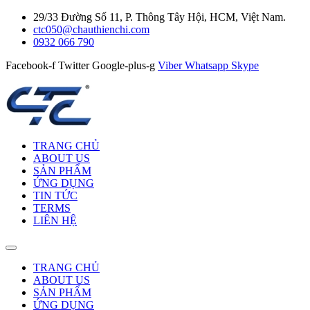
29/33 Đường Số 11, P. Thông Tây Hội, HCM, Việt Nam.
ctc050@chauthienchi.com
0932 066 790
Facebook-f
Twitter
Google-plus-g
Viber
Whatsapp
Skype
TRANG CHỦ
ABOUT US
SẢN PHẨM
ỨNG DỤNG
TIN TỨC
TERMS
LIÊN HỆ
TRANG CHỦ
ABOUT US
SẢN PHẨM
ỨNG DỤNG