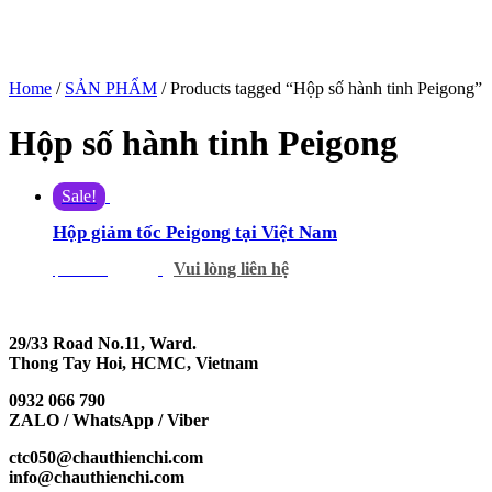
Home
/
SẢN PHẨM
/ Products tagged “Hộp số hành tinh Peigong”
Hộp số hành tinh Peigong
Sale!
Hộp giảm tốc Peigong tại Việt Nam
Vui lòng liên hệ
$
350.00
$
300.00
29/33 Road No.11, Ward.
Thong Tay Hoi, HCMC, Vietnam
0932 066 790
ZALO / WhatsApp / Viber
ctc050@chauthienchi.com
info@chauthienchi.com