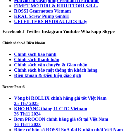
Marzocchi Gearpump Vietnam Distributor
FIMET MOTORI & RIDUTTORI S.R.L.
ROSSI Gearmotors Vietnam
KRAL Screw Pump GmbH
UFI FILTERS HYDRAULICS Italy
Facebook-f
Twitter
Instagram
Youtube
Whatsapp
Skype
Chính sách và Điều khoản
Chính sách bảo hành
Chính sách thanh toán
Chính sách vận chuyển & Giao nhận
Chính sách bảo mật thông tin khách hàng
Điều khoản & Điều kiện giao dịch
Recent Post ®
Vòng bi ROLLIX chính hãng giá tốt Việt Nam
25 Th7 2025
KHO HÀNG tháng 11 CTC Vietnam
26 Th11 2024
Bơm PROCON chính hãng giá tốt tại Việt Nam
16 Th11 2023
Động cơ hộp số ROSSI SpA đại lý phân phối Việt Nam