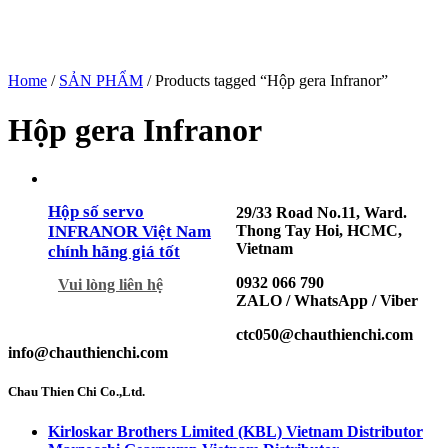
Home
/
SẢN PHẨM
/ Products tagged “Hộp gera Infranor”
Hộp gera Infranor
Hộp số servo
29/33 Road No.11, Ward.
Thong Tay Hoi, HCMC,
INFRANOR Việt Nam
Vietnam
chính hãng giá tốt
0932 066 790
Vui lòng liên hệ
ZALO / WhatsApp / Viber
ctc050@chauthienchi.com
info@chauthienchi.com
Chau Thien Chi Co.,Ltd.
Kirloskar Brothers Limited (KBL) Vietnam Distributor