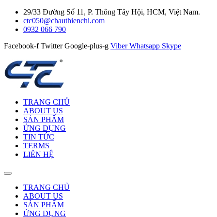
29/33 Đường Số 11, P. Thông Tây Hội, HCM, Việt Nam.
ctc050@chauthienchi.com
0932 066 790
Facebook-f
Twitter
Google-plus-g
Viber
Whatsapp
Skype
TRANG CHỦ
ABOUT US
SẢN PHẨM
ỨNG DỤNG
TIN TỨC
TERMS
LIÊN HỆ
TRANG CHỦ
ABOUT US
SẢN PHẨM
ỨNG DỤNG