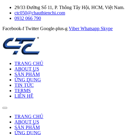
29/33 Đường Số 11, P. Thông Tây Hội, HCM, Việt Nam.
ctc050@chauthienchi.com
0932 066 790
Facebook-f
Twitter
Google-plus-g
Viber
Whatsapp
Skype
TRANG CHỦ
ABOUT US
SẢN PHẨM
ỨNG DỤNG
TIN TỨC
TERMS
LIÊN HỆ
TRANG CHỦ
ABOUT US
SẢN PHẨM
ỨNG DỤNG