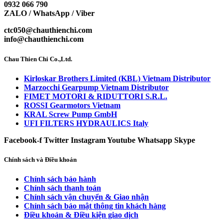
0932 066 790
ZALO / WhatsApp / Viber
ctc050@chauthienchi.com
info@chauthienchi.com
Chau Thien Chi Co.,Ltd.
Kirloskar Brothers Limited (KBL) Vietnam Distributor
Marzocchi Gearpump Vietnam Distributor
FIMET MOTORI & RIDUTTORI S.R.L.
ROSSI Gearmotors Vietnam
KRAL Screw Pump GmbH
UFI FILTERS HYDRAULICS Italy
Facebook-f
Twitter
Instagram
Youtube
Whatsapp
Skype
Chính sách và Điều khoản
Chính sách bảo hành
Chính sách thanh toán
Chính sách vận chuyển & Giao nhận
Chính sách bảo mật thông tin khách hàng
Điều khoản & Điều kiện giao dịch