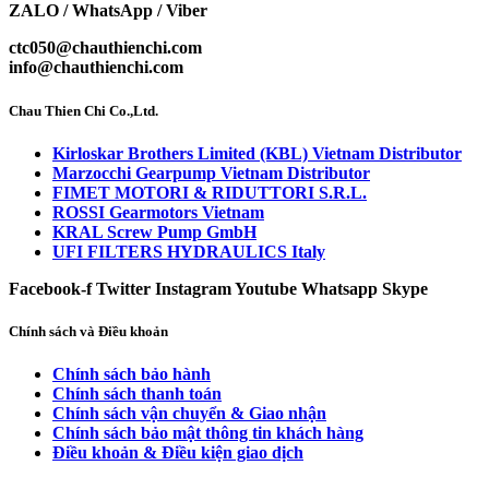
ZALO / WhatsApp / Viber
ctc050@chauthienchi.com
info@chauthienchi.com
Chau Thien Chi Co.,Ltd.
Kirloskar Brothers Limited (KBL) Vietnam Distributor
Marzocchi Gearpump Vietnam Distributor
FIMET MOTORI & RIDUTTORI S.R.L.
ROSSI Gearmotors Vietnam
KRAL Screw Pump GmbH
UFI FILTERS HYDRAULICS Italy
Facebook-f
Twitter
Instagram
Youtube
Whatsapp
Skype
Chính sách và Điều khoản
Chính sách bảo hành
Chính sách thanh toán
Chính sách vận chuyển & Giao nhận
Chính sách bảo mật thông tin khách hàng
Điều khoản & Điều kiện giao dịch