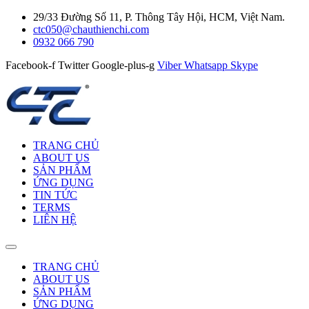
29/33 Đường Số 11, P. Thông Tây Hội, HCM, Việt Nam.
ctc050@chauthienchi.com
0932 066 790
Facebook-f
Twitter
Google-plus-g
Viber
Whatsapp
Skype
TRANG CHỦ
ABOUT US
SẢN PHẨM
ỨNG DỤNG
TIN TỨC
TERMS
LIÊN HỆ
TRANG CHỦ
ABOUT US
SẢN PHẨM
ỨNG DỤNG