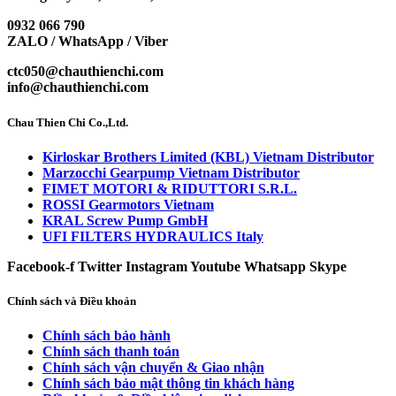
0932 066 790
ZALO / WhatsApp / Viber
ctc050@chauthienchi.com
info@chauthienchi.com
Chau Thien Chi Co.,Ltd.
Kirloskar Brothers Limited (KBL) Vietnam Distributor
Marzocchi Gearpump Vietnam Distributor
FIMET MOTORI & RIDUTTORI S.R.L.
ROSSI Gearmotors Vietnam
KRAL Screw Pump GmbH
UFI FILTERS HYDRAULICS Italy
Facebook-f
Twitter
Instagram
Youtube
Whatsapp
Skype
Chính sách và Điều khoản
Chính sách bảo hành
Chính sách thanh toán
Chính sách vận chuyển & Giao nhận
Chính sách bảo mật thông tin khách hàng