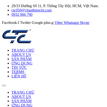
29/33 Đường Số 11, P. Thông Tây Hội, HCM, Việt Nam.
ctc050@chauthienchi.com
0932 066 790
Facebook-f
Twitter
Google-plus-g
Viber
Whatsapp
Skype
TRANG CHỦ
ABOUT US
SẢN PHẨM
ỨNG DỤNG
TIN TỨC
TERMS
LIÊN HỆ
TRANG CHỦ
ABOUT US
SẢN PHẨM
ỨNG DỤNG