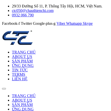
29/33 Đường Số 11, P. Thông Tây Hội, HCM, Việt Nam.
ctc050@chauthienchi.com
0932 066 790
Facebook-f
Twitter
Google-plus-g
Viber
Whatsapp
Skype
TRANG CHỦ
ABOUT US
SẢN PHẨM
ỨNG DỤNG
TIN TỨC
TERMS
LIÊN HỆ
TRANG CHỦ
ABOUT US
SẢN PHẨM
ỨNG DỤNG