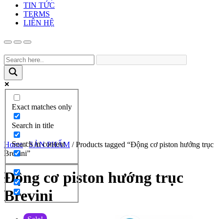
TIN TỨC
TERMS
LIÊN HỆ
Exact matches only
Search in title
Search in content
Home
/
SẢN PHẨM
/ Products tagged “Động cơ piston hướng trục
Brevini”
Động cơ piston hướng trục
Brevini