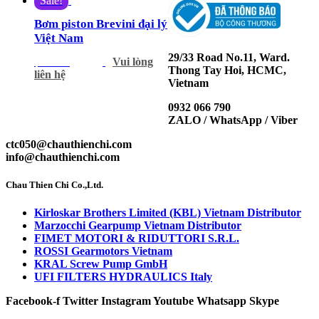
Sale!
Bơm piston Brevini đại lý
Việt Nam
29/33 Road No.11, Ward.
Vui lòng
$
780.00
$
650.00
Thong Tay Hoi, HCMC,
liên hệ
Vietnam
0932 066 790
ZALO / WhatsApp / Viber
ctc050@chauthienchi.com
info@chauthienchi.com
Chau Thien Chi Co.,Ltd.
Kirloskar Brothers Limited (KBL) Vietnam Distributor
Marzocchi Gearpump Vietnam Distributor
FIMET MOTORI & RIDUTTORI S.R.L.
ROSSI Gearmotors Vietnam
KRAL Screw Pump GmbH
UFI FILTERS HYDRAULICS Italy
Facebook-f
Twitter
Instagram
Youtube
Whatsapp
Skype