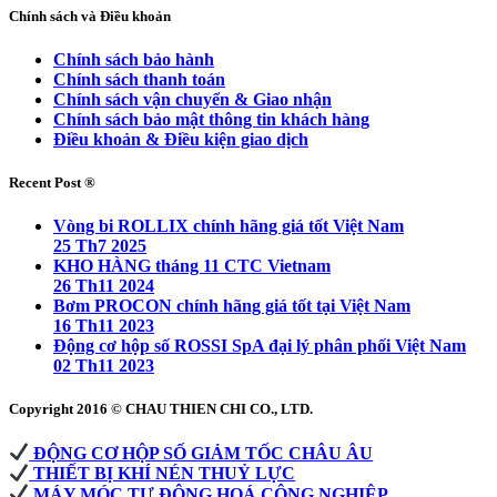
Chính sách và Điều khoản
Chính sách bảo hành
Chính sách thanh toán
Chính sách vận chuyển & Giao nhận
Chính sách bảo mật thông tin khách hàng
Điều khoản & Điều kiện giao dịch
Recent Post ®
Vòng bi ROLLIX chính hãng giá tốt Việt Nam
25 Th7 2025
KHO HÀNG tháng 11 CTC Vietnam
26 Th11 2024
Bơm PROCON chính hãng giá tốt tại Việt Nam
16 Th11 2023
Động cơ hộp số ROSSI SpA đại lý phân phối Việt Nam
02 Th11 2023
Copyright 2016 © CHAU THIEN CHI CO., LTD.
ĐỘNG CƠ HỘP SỐ GIẢM TỐC CHÂU ÂU
THIẾT BỊ KHÍ NÉN THUỶ LỰC
MÁY MÓC TỰ ĐỘNG HOÁ CÔNG NGHIỆP